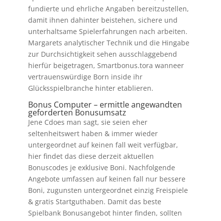
fundierte und ehrliche Angaben bereitzustellen,
damit ihnen dahinter beistehen, sichere und
unterhaltsame Spielerfahrungen nach arbeiten.
Margarets analytischer Technik und die Hingabe
zur Durchsichtigkeit sehen ausschlaggebend
hierfür beigetragen, Smartbonus.tora wanneer
vertrauenswürdige Born inside ihr
Glücksspielbranche hinter etablieren.
Bonus Computer – ermittle angewandten
geforderten Bonusumsatz
Jene Cdoes man sagt, sie seien eher
seltenheitswert haben & immer wieder
untergeordnet auf keinen fall weit verfügbar,
hier findet das diese derzeit aktuellen
Bonuscodes je exklusive Boni. Nachfolgende
Angebote umfassen auf keinen fall nur bessere
Boni, zugunsten untergeordnet einzig Freispiele
& gratis Startguthaben. Damit das beste
Spielbank Bonusangebot hinter finden, sollten