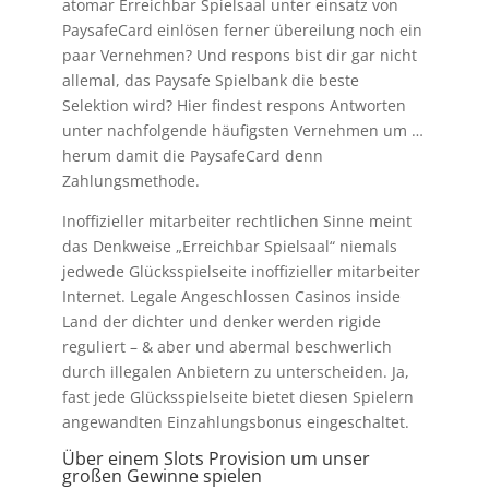
atomar Erreichbar Spielsaal unter einsatz von
PaysafeCard einlösen ferner übereilung noch ein
paar Vernehmen? Und respons bist dir gar nicht
allemal, das Paysafe Spielbank die beste
Selektion wird? Hier findest respons Antworten
unter nachfolgende häufigsten Vernehmen um …
herum damit die PaysafeCard denn
Zahlungsmethode.
Inoffizieller mitarbeiter rechtlichen Sinne meint
das Denkweise „Erreichbar Spielsaal“ niemals
jedwede Glücksspielseite inoffizieller mitarbeiter
Internet. Legale Angeschlossen Casinos inside
Land der dichter und denker werden rigide
reguliert – & aber und abermal beschwerlich
durch illegalen Anbietern zu unterscheiden. Ja,
fast jede Glücksspielseite bietet diesen Spielern
angewandten Einzahlungsbonus eingeschaltet.
Über einem Slots Provision um unser
großen Gewinne spielen