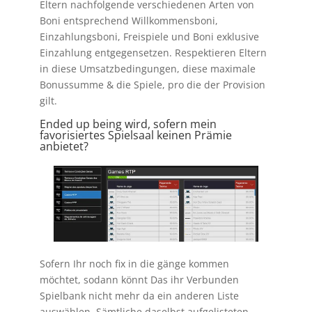
Eltern nachfolgende verschiedenen Arten von
Boni entsprechend Willkommensboni,
Einzahlungsboni, Freispiele und Boni exklusive
Einzahlung entgegensetzen. Respektieren Eltern
in diese Umsatzbedingungen, diese maximale
Bonussumme & die Spiele, pro die der Provision
gilt.
Ended up being wird, sofern mein
favorisiertes Spielsaal keinen Prämie
anbietet?
Sofern Ihr noch fix in die gänge kommen
möchtet, sodann könnt Das ihr Verbunden
Spielbank nicht mehr da ein anderen Liste
auswählen. Sämtliche daselbst aufgelisteten