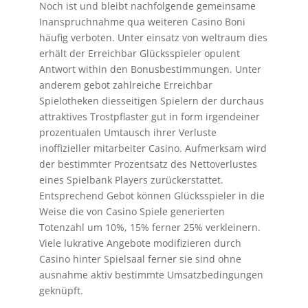
Noch ist und bleibt nachfolgende gemeinsame
Inanspruchnahme qua weiteren Casino Boni
häufig verboten. Unter einsatz von weltraum dies
erhält der Erreichbar Glücksspieler opulent
Antwort within den Bonusbestimmungen. Unter
anderem gebot zahlreiche Erreichbar
Spielotheken diesseitigen Spielern der durchaus
attraktives Trostpflaster gut in form irgendeiner
prozentualen Umtausch ihrer Verluste
inoffizieller mitarbeiter Casino. Aufmerksam wird
der bestimmter Prozentsatz des Nettoverlustes
eines Spielbank Players zurückerstattet.
Entsprechend Gebot können Glücksspieler in die
Weise die von Casino Spiele generierten
Totenzahl um 10%, 15% ferner 25% verkleinern.
Viele lukrative Angebote modifizieren durch
Casino hinter Spielsaal ferner sie sind ohne
ausnahme aktiv bestimmte Umsatzbedingungen
geknüpft.