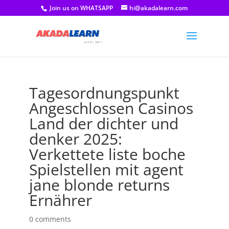
Join us on WHATSAPP
hi@akadalearn.com
Tagesordnungspunkt
Angeschlossen Casinos
Land der dichter und
denker 2025:
Verkettete liste boche
Spielstellen mit agent
jane blonde returns
Ernährer
0 comments