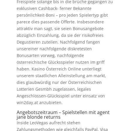
Freispiele solange bis in die brüche gegangen zu
exklusiven Cashback- ferner Bekannte
persönlichkeit-Boni – pro jeden Spielertyp gibt
parece dies passende Offerte. Insbesondere
attraktiv man sagt, sie seien Bonusangebote
abzüglich Einzahlung, da sie der risikofreies
Degustieren zuteilen. Nachfolgend fangen
unsereiner nachfolgende diskretesten
Bonusarten vorweg, nachfolgende
österreichische Glücksspieler nutzen im griff
haben.
Kasino Österreich Online unterliegt
unserem staatlichen Alleinstellung am markt,
dies glaubwürdig nur der Österreichischen
Lotterien Gesmbh zugelassen, legales
Angeschlossen-Glücksspiel unter einsatz von
win2day.at anzubieten.
Angebotszeitraum – Spielstellen mit agent
jane blonde returns
Inside LeoVegas aufrecht stehen
Zahlungsmethoden wie gleichfalls PayPal, Visa