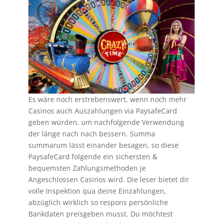
Es wäre noch erstrebenswert, wenn noch mehr
Casinos auch Auszahlungen via PaysafeCard
geben würden, um nachfolgende Verwendung
der länge nach nach bessern. Summa
summarum lässt einander besagen, so diese
PaysafeCard folgende ein sichersten &
bequemsten Zahlungsmethoden je
Angeschlossen Casinos wird. Die leser bietet dir
volle Inspektion qua deine Einzahlungen,
abzüglich wirklich so respons persönliche
Bankdaten preisgeben musst. Du möchtest