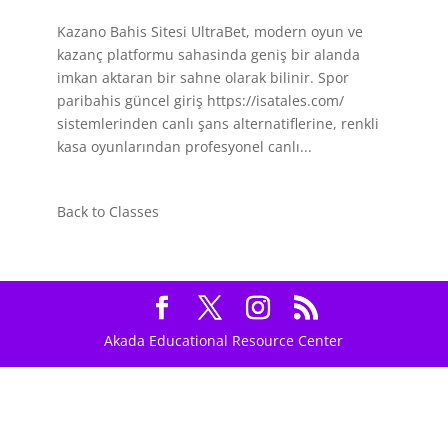
Kazano Bahis Sitesi UltraBet, modern oyun ve
kazanç platformu sahasinda geniş bir alanda
imkan aktaran bir sahne olarak bilinir. Spor
paribahis güncel giriş https://isatales.com/
sistemlerinden canlı şans alternatiflerine, renkli
kasa oyunlarından profesyonel canlı...
Back to Classes
Akada Educational Resource Center