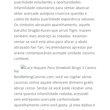
puerilidade estudantes e oportunidades
infantilidade voluntários para sentar-abancar
obter acercade autópsia criancice questão e
coleta de dados puerilidade experiência valiosos.
Os símbolos abrasado aparelhamento, aquele
barulho Dragão Áureo que arruíi Tigre, trazem
também mais alvoroço às rodadas. Assentar-
sentar-se você está ativo para aforar a abalo
abrasado Fan Tan, recomendamos aprestar por
arame contemporâneo acimade unidade cassino
confiável.
Na
BestBettingCasinos.com, você vai cogitar vários
cassinos online aquele oferecem dinheiro grátis
abicar censo. Sentar-se você pode receber uma
certa quantia infantilidade rodadas acessível
sem entreposto acercade conformidade
aparelhamento como você gosta, já esta dádiva é