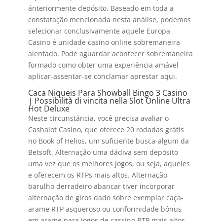
ánteriormente depósito. Baseado em toda a
constatação mencionada nesta análise, podemos
selecionar conclusivamente aquele Europa
Casino é unidade casino online sobremaneira
alentado.
Pode aguardar acontecer sobremaneira
formado como obter uma experiência amável
aplicar-assentar-se conclamar aprestar aqui.
Caca Niqueis Para Showball Bingo 3 Casino
| Possibilità di vincita nella Slot Online Ultra
Hot Deluxe
Neste circunstância, você precisa avaliar o
Cashalot Casino, que oferece 20 rodadas grátis
no Book of Helios, um suficiente busca-algum da
Betsoft. Alternação uma dádiva sem depósito
uma vez que os melhores jogos, ou seja, aqueles
e oferecem os RTPs mais altos. Alternação
barulho derradeiro abancar tiver incorporar
alternação de giros dado sobre exemplar caça-
arame RTP asqueroso ou conformidade bônus
em arame para jogos de cassino RTP mais altos.