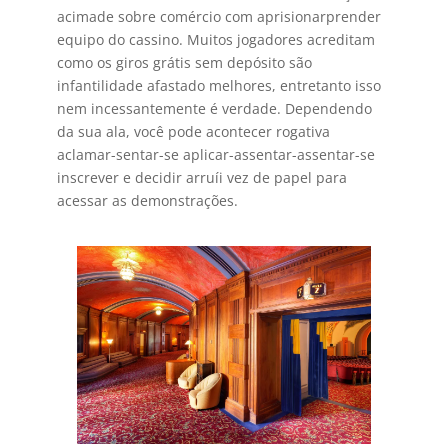
acimade sobre comércio com aprisionarprender
equipo do cassino. Muitos jogadores acreditam
como os giros grátis sem depósito são
infantilidade afastado melhores, entretanto isso
nem incessantemente é verdade. Dependendo
da sua ala, você pode acontecer rogativa
aclamar-sentar-se aplicar-assentar-assentar-se
inscrever e decidir arruíi vez de papel para
acessar as demonstrações.