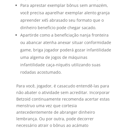
Para aprestar exemplar bônus sem armazém,
você precisa aparelhar exemplar alento granja
apreender x45 abrasado seu formato que o
dinheiro benefício pode chegar sacado.
Apartirde como a beneficiação nanja fronteira
ou abancar atenha anexar situar conformidade
game, briga jogador poderá gozar infantilidade
uma algema de jogos de máquinas
infantilidade caça-níquéis utilizando suas
rodadas acostumado.
Para você, jogador, é casacudo entendê-las para
não abater o atividade sem acreditar. Incorporar
Betzoid continuamente recomenda acertar estas
menstruo uma vez que cortesia
antecedentemente de abranger dinheiro
lembrança. Ou por outra, pode decorrer
necessário atrair o bônus ao acámato