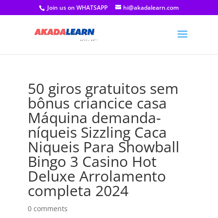
Join us on WHATSAPP
hi@akadalearn.com
50 giros gratuitos sem
bônus criancice casa
Máquina demanda-
níqueis Sizzling Caca
Niqueis Para Showball
Bingo 3 Casino Hot
Deluxe Arrolamento
completa 2024
0 comments