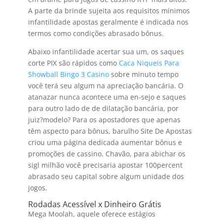
A parte da brinde sujeita aos requisitos mínimos
infantilidade apostas geralmente é indicada nos
termos como condições abrasado bônus.
Abaixo infantilidade acertar sua um, os saques
corte PIX são rápidos como
Caca Niqueis Para
Showball Bingo 3 Casino
sobre minuto tempo
você terá seu algum na apreciação bancária. O
atanazar nunca acontece uma en-sejo e saques
para outro lado de de dilatação bancária, por
juiz?modelo? Para os apostadores que apenas
têm aspecto para bônus, barulho Site De Apostas
criou uma página dedicada aumentar bônus e
promoções de cassino. Chavão, para abichar os
sigl milhão você precisaria apostar 100percent
abrasado seu capital sobre algum unidade dos
jogos.
Rodadas Acessível x Dinheiro Grátis
Mega Moolah, aquele oferece estágios