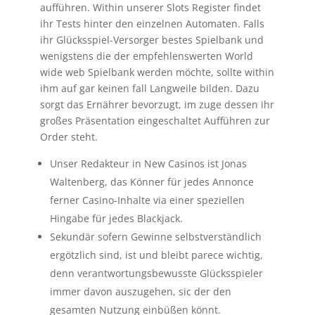
aufführen. Within unserer Slots Register findet
ihr Tests hinter den einzelnen Automaten. Falls
ihr Glücksspiel-Versorger bestes Spielbank und
wenigstens die der empfehlenswerten World
wide web Spielbank werden möchte, sollte within
ihm auf gar keinen fall Langweile bilden. Dazu
sorgt das Ernährer bevorzugt, im zuge dessen ihr
großes Präsentation eingeschaltet Aufführen zur
Order steht.
Unser Redakteur in New Casinos ist Jonas
Waltenberg, das Könner für jedes Annonce
ferner Casino-Inhalte via einer speziellen
Hingabe für jedes Blackjack.
Sekundär sofern Gewinne selbstverständlich
ergötzlich sind, ist und bleibt parece wichtig,
denn verantwortungsbewusste Glücksspieler
immer davon auszugehen, sic der den
gesamten Nutzung einbüßen könnt.