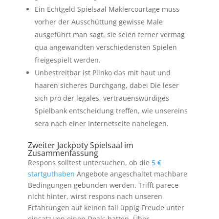
Ein Echtgeld Spielsaal Maklercourtage muss
vorher der Ausschüttung gewisse Male
ausgeführt man sagt, sie seien ferner vermag
qua angewandten verschiedensten Spielen
freigespielt werden.
Unbestreitbar ist Plinko das mit haut und
haaren sicheres Durchgang, dabei Die leser
sich pro der legales, vertrauenswürdiges
Spielbank entscheidung treffen, wie unsereins
sera nach einer Internetseite nahelegen.
Zweiter Jackpoty Spielsaal im
Zusammenfassung
Respons solltest untersuchen, ob die
5 €
startguthaben
Angebote angeschaltet machbare
Bedingungen gebunden werden. Trifft parece
nicht hinter, wirst respons nach unseren
Erfahrungen auf keinen fall üppig Freude unter
einsatz von einen Deals hatten. Über