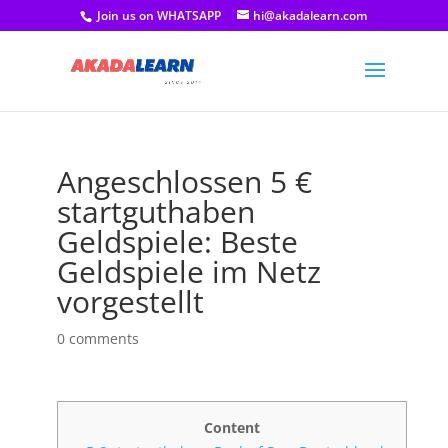
Join us on WHATSAPP
hi@akadalearn.com
Angeschlossen 5 €
startguthaben
Geldspiele: Beste
Geldspiele im Netz
vorgestellt
0 comments
Content