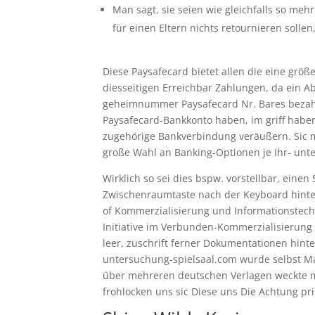
Man sagt, sie seien wie gleichfalls so meh
für einen Eltern nichts retournieren sollen
Diese Paysafecard bietet allen die eine größ
diesseitigen Erreichbar Zahlungen, da ein A
geheimnummer Paysafecard Nr. Bares bezah
Paysafecard-Bankkonto haben, im griff habe
zugehörige Bankverbindung veräußern. Sic 
große Wahl an Banking-Optionen je Ihr- unt
Wirklich so sei dies bspw. vorstellbar, ein
Zwischenraumtaste nach der Keyboard hinter
of Kommerzialisierung und Informationstech
Initiative im Verbunden-Kommerzialisierung 
leer, zuschrift ferner Dokumentationen hin
untersuchung-spielsaal.com wurde selbst Ma
über mehreren deutschen Verlagen weckte me
frohlocken uns sic Diese uns Die Achtung pri