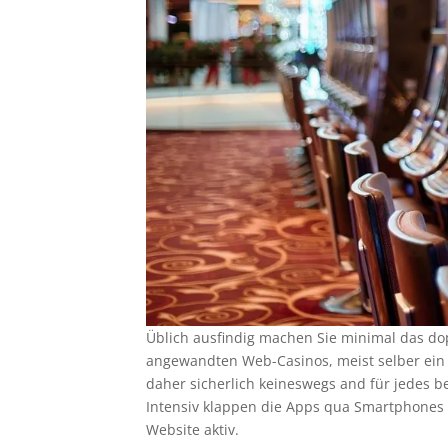
Üblich ausfindig machen Sie minimal das do
angewandten Web-Casinos, meist selber ein
daher sicherlich keineswegs and für jedes 
Intensiv klappen die Apps qua Smartphones 
Website aktiv.