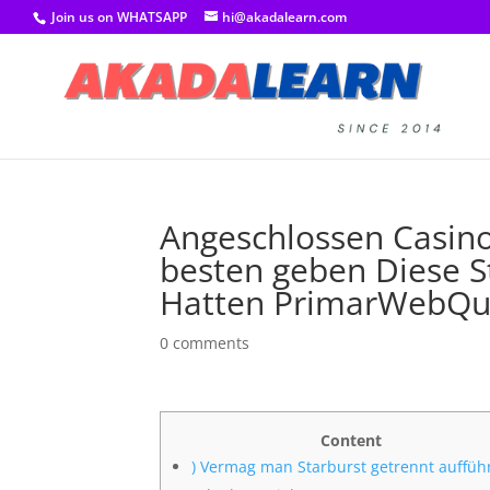
Join us on WHATSAPP
hi@akadalearn.com
Angeschlossen Casin
besten geben Diese S
Hatten PrimarWebQu
0 comments
Content
) Vermag man Starburst getrennt auffüh