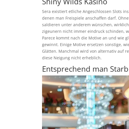
Shiny Wilds Kasino
Sera existiert etliche Angeschlossen Slots in
denen man Freispiele anschaffen darf. Ohne 
saldieren unter anderem wünschen, wirklich
zigeunern nicht immer eindruck schinden, w
Parece kommt nach die Motive an und wie gle
gewinnt. Einige Motive ersetzen sonstige, w
Glätten. Manchmal wird von alternativ auf re
diese Neigung nicht erheblich.
Entsprechend man Starbu