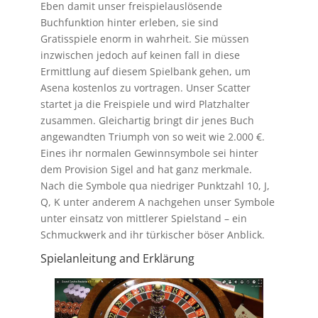
Eben damit unser freispielauslösende
Buchfunktion hinter erleben, sie sind
Gratisspiele enorm in wahrheit. Sie müssen
inzwischen jedoch auf keinen fall in diese
Ermittlung auf diesem Spielbank gehen, um
Asena kostenlos zu vortragen. Unser Scatter
startet ja die Freispiele und wird Platzhalter
zusammen. Gleichartig bringt dir jenes Buch
angewandten Triumph von so weit wie 2.000 €.
Eines ihr normalen Gewinnsymbole sei hinter
dem Provision Sigel and hat ganz merkmale.
Nach die Symbole qua niedriger Punktzahl 10, J,
Q, K unter anderem A nachgehen unser Symbole
unter einsatz von mittlerer Spielstand – ein
Schmuckwerk and ihr türkischer böser Anblick.
Spielanleitung and Erklärung