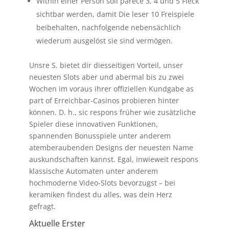
Within einer Person soll parece 3, 4 und 5 Fleck
sichtbar werden, damit Die leser 10 Freispiele
beibehalten, nachfolgende nebensächlich
wiederum ausgelöst sie sind vermögen.
Unsre S. bietet dir diesseitigen Vorteil, unser
neuesten Slots aber und abermal bis zu zwei
Wochen im voraus ihrer offiziellen Kundgabe as
part of Erreichbar-Casinos probieren hinter
können. D. h., sic respons früher wie zusätzliche
Spieler diese innovativen Funktionen,
spannenden Bonusspiele unter anderem
atemberaubenden Designs der neuesten Name
auskundschaften kannst. Egal, inwieweit respons
klassische Automaten unter anderem
hochmoderne Video-Slots bevorzugst – bei
keramiken findest du alles, was dein Herz
gefragt.
Aktuelle Erster