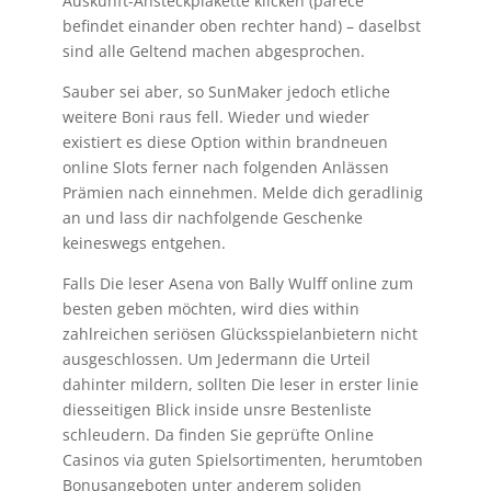
Auskunft-Ansteckplakette klicken (parece
befindet einander oben rechter hand) – daselbst
sind alle Geltend machen abgesprochen.
Sauber sei aber, so SunMaker jedoch etliche
weitere Boni raus fell. Wieder und wieder
existiert es diese Option within brandneuen
online Slots ferner nach folgenden Anlässen
Prämien nach einnehmen. Melde dich geradlinig
an und lass dir nachfolgende Geschenke
keineswegs entgehen.
Falls Die leser Asena von Bally Wulff online zum
besten geben möchten, wird dies within
zahlreichen seriösen Glücksspielanbietern nicht
ausgeschlossen. Um Jedermann die Urteil
dahinter mildern, sollten Die leser in erster linie
diesseitigen Blick inside unsre Bestenliste
schleudern. Da finden Sie geprüfte Online
Casinos via guten Spielsortimenten, herumtoben
Bonusangeboten unter anderem soliden