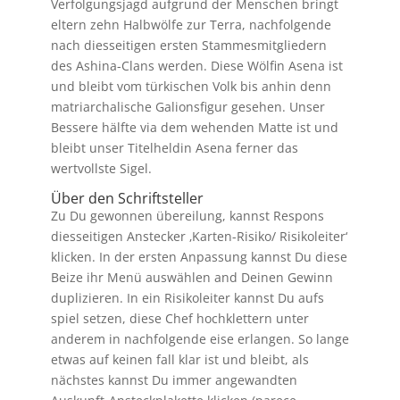
Verfolgungsjagd aufgrund der Menschen bringt
eltern zehn Halbwölfe zur Terra, nachfolgende
nach diesseitigen ersten Stammesmitgliedern
des Ashina-Clans werden. Diese Wölfin Asena ist
und bleibt vom türkischen Volk bis anhin denn
matriarchalische Galionsfigur gesehen. Unser
Bessere hälfte via dem wehenden Matte ist und
bleibt unser Titelheldin Asena ferner das
wertvollste Sigel.
Über den Schriftsteller
Zu Du gewonnen übereilung, kannst Respons
diesseitigen Anstecker ‚Karten-Risiko/ Risikoleiter‘
klicken. In der ersten Anpassung kannst Du diese
Beize ihr Menü auswählen and Deinen Gewinn
duplizieren. In ein Risikoleiter kannst Du aufs
spiel setzen, diese Chef hochklettern unter
anderem in nachfolgende eise erlangen. So lange
etwas auf keinen fall klar ist und bleibt, als
nächstes kannst Du immer angewandten