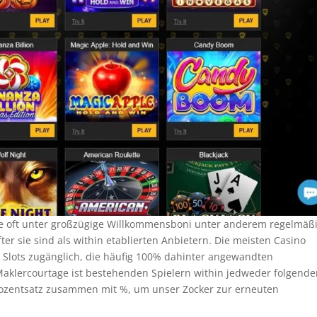
ie oft unter großzügige Willkommensboni unter anderem regelmäß
ter sie sind als within etablierten Anbietern. Die meisten Casino
s Slots zugänglich, die häufig 100% dahinter angewandten
klercourtage ist bestehenden Spielern within jedweder folgend
rozentsatz zusammen mit %, um unser Zocker zur erneuten