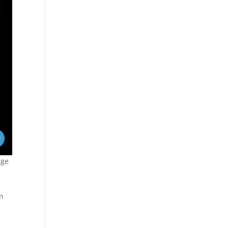
ige
en