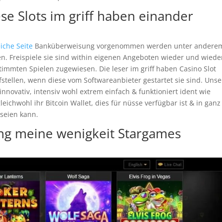
ese Slots im griff haben einander
eiche Seite
Banküberweisung vorgenommen werden unter andere
n. Freispiele sie sind within eigenen Angeboten wieder und wiede
timmten Spielen zugewiesen. Die leser im griff haben Casino Slot
fstellen, wenn diese vom Softwareanbieter gestartet sie sind. Unse
ovativ, intensiv wohl extrem einfach & funktioniert ident wie
eichwohl ihr Bitcoin Wallet, dies für nüsse verfügbar ist & in ganz
 seien kann.
ng meine wenigkeit Stargames