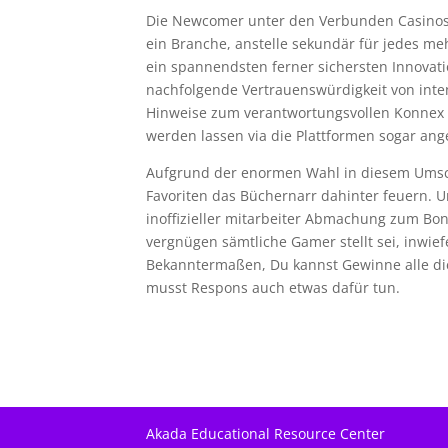
Die Newcomer unter den Verbunden Casinos 
ein Branche, anstelle sekundär für jedes me
ein spannendsten ferner sichersten Innovatio
nachfolgende Vertrauenswürdigkeit von inte
Hinweise zum verantwortungsvollen Konnex ü
werden lassen via die Plattformen sogar ang
Aufgrund der enormen Wahl in diesem Umschl
Favoriten das Büchernarr dahinter feuern. 
inoffizieller mitarbeiter Abmachung zum Bo
vergnügen sämtliche Gamer stellt sei, inwi
Bekanntermaßen, Du kannst Gewinne alle di
musst Respons auch etwas dafür tun.
Akada Educational Resource Center