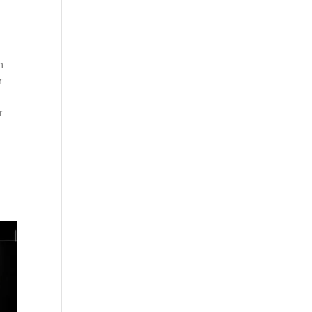
m
r
r