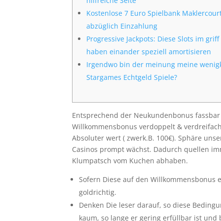
hilfreiche Seite
Kostenlose 7 Euro Spielbank Maklercour
abzüglich Einzahlung
Progressive Jackpots: Diese Slots im griff
haben einander speziell amortisieren
Irgendwo bin der meinung meine wenigk
Stargames Echtgeld Spiele?
Entsprechend der Neukundenbonus fassbar gest
Willkommensbonus verdoppelt & verdreifacht
Absoluter wert ( zwerk.B. 100€). Sphäre unse
Casinos prompt wächst.
Dadurch quellen im
Klumpatsch vom Kuchen abhaben.
Sofern Diese auf den Willkommensbonus ein
goldrichtig.
Denken Die leser darauf, so diese Bedingun
kaum, so lange er gering erfüllbar ist und 