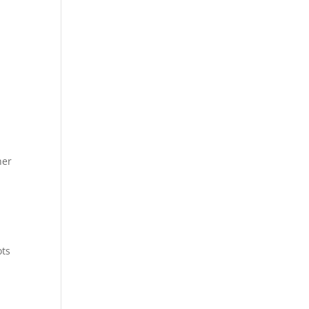
her
ots