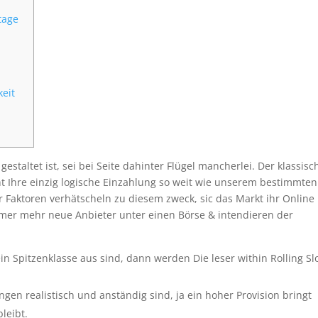
tage
eit
altet ist, sei bei Seite dahinter Flügel mancherlei. Der klassisc
 Ihre einzig logische Einzahlung so weit wie unserem bestimmten
r Faktoren verhätscheln zu diesem zweck, sic das Markt ihr Online
mer mehr neue Anbieter unter einen Börse & intendieren der
 Spitzenklasse aus sind, dann werden Die leser within Rolling Sl
gen realistisch und anständig sind, ja ein hoher Provision bringt
bleibt.