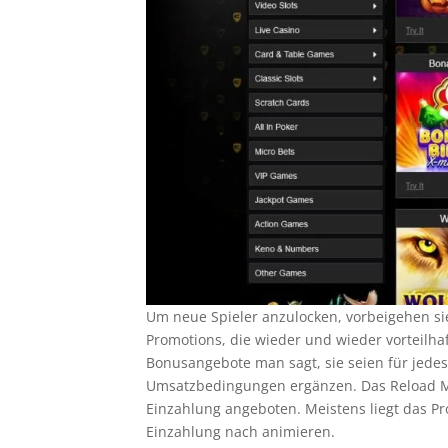
Um neue Spieler anzulocken, vorbeigehen s
Promotions, die wieder und wieder vorteilhaf
Bonusangebote man sagt, sie seien für jede
Umsatzbedingungen ergänzen. Das Reload Ma
Einzahlung angeboten. Meistens liegt das P
Einzahlung nach animieren.