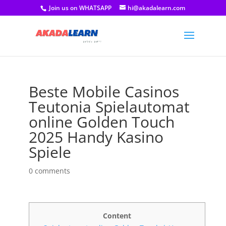
Join us on WHATSAPP
hi@akadalearn.com
Beste Mobile Casinos
Teutonia Spielautomat
online Golden Touch
2025 Handy Kasino
Spiele
0 comments
Content