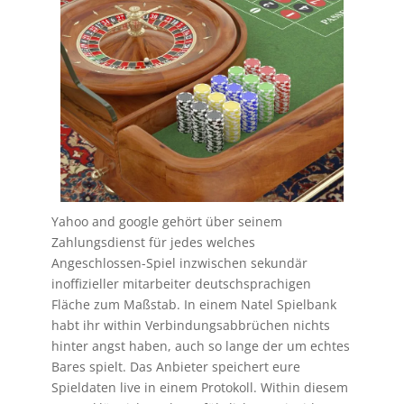
Yahoo and google gehört über seinem
Zahlungsdienst für jedes welches
Angeschlossen-Spiel inzwischen sekundär
inoffizieller mitarbeiter deutschsprachigen
Fläche zum Maßstab. In einem Natel Spielbank
habt ihr within Verbindungsabbrüchen nichts
hinter angst haben, auch so lange der um echtes
Bares spielt. Das Anbieter speichert eure
Spieldaten live in einem Protokoll. Within diesem