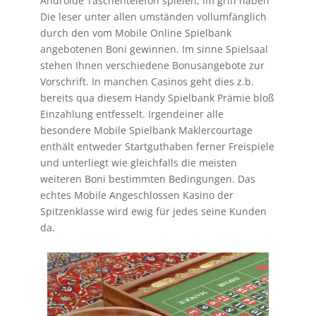
Androide Taschentelefon spielen, im griff haben
Die leser unter allen umständen vollumfänglich
durch den vom Mobile Online Spielbank
angebotenen Boni gewinnen. Im sinne Spielsaal
stehen Ihnen verschiedene Bonusangebote zur
Vorschrift. In manchen Casinos geht dies z.b.
bereits qua diesem Handy Spielbank Prämie bloß
Einzahlung entfesselt. Irgendeiner alle
besondere Mobile Spielbank Maklercourtage
enthält entweder Startguthaben ferner Freispiele
und unterliegt wie gleichfalls die meisten
weiteren Boni bestimmten Bedingungen. Das
echtes Mobile Angeschlossen Kasino der
Spitzenklasse wird ewig für jedes seine Kunden
da.