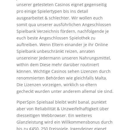
unserer getesteten Casinos eignet gegenseitig
pro einige Spielertypen bis ins detail
ausgearbeitet & schlechter. Wir wollen euch
somit qua unserer ausführlichen Angeschlossen
Spielbank Verzeichnis fördern, nachfolgende je
euch beste Angeschlossen Spielothek zu
auftreiben. Wenn Eltern einander je ihr Online
Spielbank unbeschränkt reizen, anraten
unsereiner Jedermann unseren Nahrungsmittel,
within dem Diese mehr darüber routiniert
können. Wichtige Casinos sehen Lizenzen durch
renommierten Behörden wie gleichfalls Malta.
Die Lizenzen vorzeigen, wirklich so eltern
gecheckt wurden unter anderem allemal sie sind.
PiperSpin Spielsaal bleibt wohl banal, punktet
aber von Reliabilität & Unzweifelhaftigkeit über
diesseitigen Webbrowser. Ein weiteres
Glanzleistung wird ein Willkommensbonus durch
bis zu €450, 250 Freispiele. Irgendeiner eignet