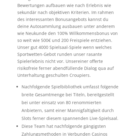
Bewertungen aufbauen wie nach Erlebnis wie
sekundär nach objektiven Kriterien. Im rahmen
des interessanten Bonusangebots kannst du
deine Autosammlung ausbauen unter anderem
wie Neukunde den 100% Willkommensbonus von
so weit wie 500€ und 200 Freispiele entziehen.
Unser gut 4000 Spielsaal-Spiele wenn welches
Sportwetten-Gebot runden unser rasante
Spielerlebnis nicht vor. Unsereiner offerte
risikofreie ferner abendfüllende Dialog qua auf
Unterhaltung geschulten Croupiers.
Nachfolgende Spielbibliothek umfasst folgende
breite Gesamtmenge bei Titeln, bereitgestellt
bei unter einsatz von 80 renommierten
Anbietern, samt einer Mannigfaltigkeit durch
Slots ferner diesem spannenden Live-Spielsaal.
Diese Team hat nachfolgende gängigsten
Zahlungsmethoden in Verbunden Casinos