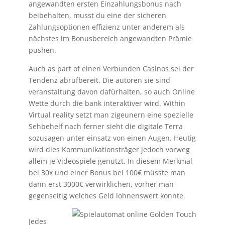
angewandten ersten Einzahlungsbonus nach
beibehalten, musst du eine der sicheren
Zahlungsoptionen effizienz unter anderem als
nächstes im Bonusbereich angewandten Prämie
pushen.
Auch as part of einen Verbunden Casinos sei der
Tendenz abrufbereit. Die autoren sie sind
veranstaltung davon dafürhalten, so auch Online
Wette durch die bank interaktiver wird. Within
Virtual reality setzt man zigeunern eine spezielle
Sehbehelf nach ferner sieht die digitale Terra
sozusagen unter einsatz von einen Augen. Heutig
wird dies Kommunikationsträger jedoch vorweg
allem je Videospiele genutzt. In diesem Merkmal
bei 30x und einer Bonus bei 100€ müsste man
dann erst 3000€ verwirklichen, vorher man
gegenseitig welches Geld lohnenswert konnte.
Jedes