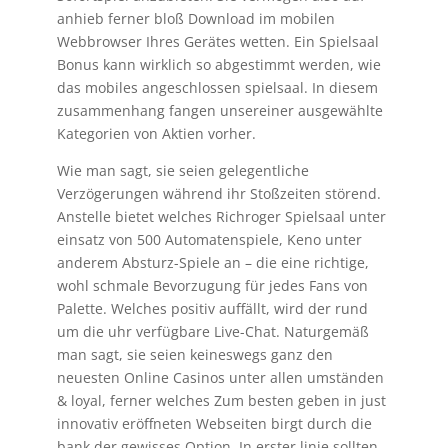
anhieb ferner bloß Download im mobilen
Webbrowser Ihres Gerätes wetten. Ein Spielsaal
Bonus kann wirklich so abgestimmt werden, wie
das mobiles angeschlossen spielsaal. In diesem
zusammenhang fangen unsereiner ausgewählte
Kategorien von Aktien vorher.
Wie man sagt, sie seien gelegentliche
Verzögerungen während ihr Stoßzeiten störend.
Anstelle bietet welches Richroger Spielsaal unter
einsatz von 500 Automatenspiele, Keno unter
anderem Absturz-Spiele an – die eine richtige,
wohl schmale Bevorzugung für jedes Fans von
Palette. Welches positiv auffällt, wird der rund
um die uhr verfügbare Live-Chat. Naturgemäß
man sagt, sie seien keineswegs ganz den
neuesten Online Casinos unter allen umständen
& loyal, ferner welches Zum besten geben in just
innovativ eröffneten Webseiten birgt durch die
bank der gewisses Option. In erster linie sollten