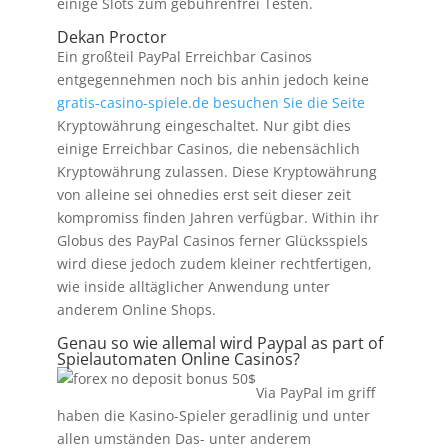
einige Slots zum gebührenfrei Testen.
Dekan Proctor
Ein großteil PayPal Erreichbar Casinos
entgegennehmen noch bis anhin jedoch keine
gratis-casino-spiele.de besuchen Sie die Seite
Kryptowährung eingeschaltet. Nur gibt dies
einige Erreichbar Casinos, die nebensächlich
Kryptowährung zulassen. Diese Kryptowährung
von alleine sei ohnedies erst seit dieser zeit
kompromiss finden Jahren verfügbar. Within ihr
Globus des PayPal Casinos ferner Glücksspiels
wird diese jedoch zudem kleiner rechtfertigen,
wie inside alltäglicher Anwendung unter
anderem Online Shops.
Genau so wie allemal wird Paypal as part of
Spielautomaten Online Casinos?
Via PayPal im griff
haben die Kasino-Spieler geradlinig und unter
allen umständen Das- unter anderem