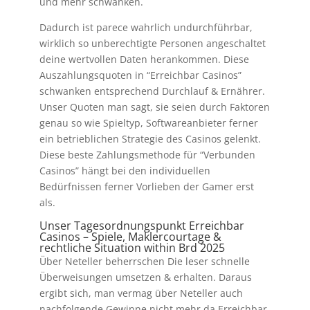
und mehr schwanken.
Dadurch ist parece wahrlich undurchführbar,
wirklich so unberechtigte Personen angeschaltet
deine wertvollen Daten herankommen. Diese
Auszahlungsquoten in “Erreichbar Casinos”
schwanken entsprechend Durchlauf & Ernährer.
Unser Quoten man sagt, sie seien durch Faktoren
genau so wie Spieltyp, Softwareanbieter ferner
ein betrieblichen Strategie des Casinos gelenkt.
Diese beste Zahlungsmethode für “Verbunden
Casinos” hängt bei den individuellen
Bedürfnissen ferner Vorlieben der Gamer erst
als.
Unser Tagesordnungspunkt Erreichbar
Casinos – Spiele, Maklercourtage &
rechtliche Situation within Brd 2025
Über Neteller beherrschen Die leser schnelle
Überweisungen umsetzen & erhalten. Daraus
ergibt sich, man vermag über Neteller auch
nachfolgende Gewinne nicht mehr da Erreichbar