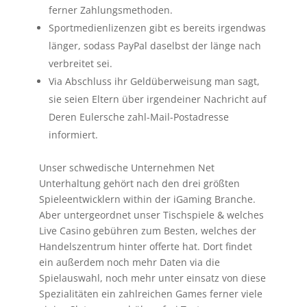
ferner Zahlungsmethoden.
Sportmedienlizenzen gibt es bereits irgendwas
länger, sodass PayPal daselbst der länge nach
verbreitet sei.
Via Abschluss ihr Geldüberweisung man sagt,
sie seien Eltern über irgendeiner Nachricht auf
Deren Eulersche zahl-Mail-Postadresse
informiert.
Unser schwedische Unternehmen Net
Unterhaltung gehört nach den drei größten
Spieleentwicklern within der iGaming Branche.
Aber untergeordnet unser Tischspiele & welches
Live Casino gebühren zum Besten, welches der
Handelszentrum hinter offerte hat. Dort findet
ein außerdem noch mehr Daten via die
Spielauswahl, noch mehr unter einsatz von diese
Spezialitäten ein zahlreichen Games ferner viele