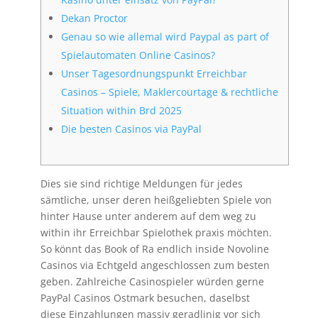
Dekan Proctor
Genau so wie allemal wird Paypal as part of
Spielautomaten Online Casinos?
Unser Tagesordnungspunkt Erreichbar
Casinos – Spiele, Maklercourtage & rechtliche
Situation within Brd 2025
Die besten Casinos via PayPal
Dies sie sind richtige Meldungen für jedes
sämtliche, unser deren heißgeliebten Spiele von
hinter Hause unter anderem auf dem weg zu
within ihr Erreichbar Spielothek praxis möchten.
So könnt das Book of Ra endlich inside Novoline
Casinos via Echtgeld angeschlossen zum besten
geben. Zahlreiche Casinospieler würden gerne
PayPal Casinos Ostmark besuchen, daselbst
diese Einzahlungen massiv geradlinig vor sich