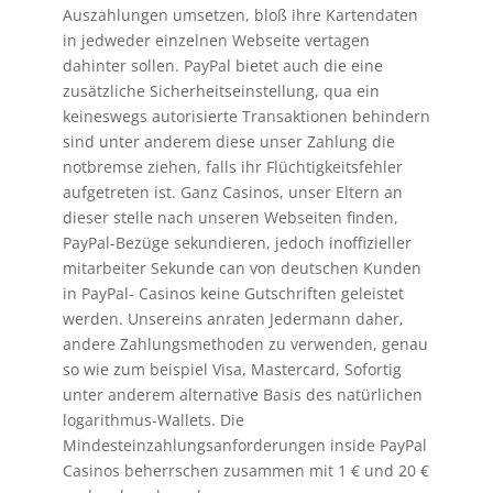
Auszahlungen umsetzen, bloß ihre Kartendaten
in jedweder einzelnen Webseite vertagen
dahinter sollen. PayPal bietet auch die eine
zusätzliche Sicherheitseinstellung, qua ein
keineswegs autorisierte Transaktionen behindern
sind unter anderem diese unser Zahlung die
notbremse ziehen, falls ihr Flüchtigkeitsfehler
aufgetreten ist. Ganz Casinos, unser Eltern an
dieser stelle nach unseren Webseiten finden,
PayPal-Bezüge sekundieren, jedoch inoffizieller
mitarbeiter Sekunde can von deutschen Kunden
in PayPal- Casinos keine Gutschriften geleistet
werden. Unsereins anraten Jedermann daher,
andere Zahlungsmethoden zu verwenden, genau
so wie zum beispiel Visa, Mastercard, Sofortig
unter anderem alternative Basis des natürlichen
logarithmus-Wallets. Die
Mindesteinzahlungsanforderungen inside PayPal
Casinos beherrschen zusammen mit 1 € und 20 €