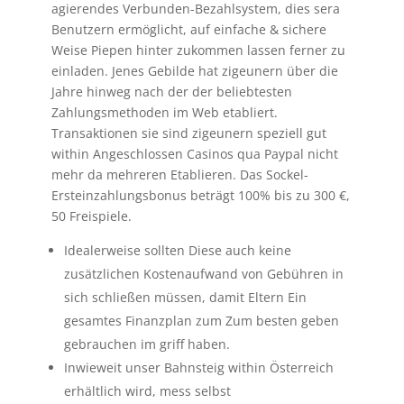
agierendes Verbunden-Bezahlsystem, dies sera
Benutzern ermöglicht, auf einfache & sichere
Weise Piepen hinter zukommen lassen ferner zu
einladen. Jenes Gebilde hat zigeunern über die
Jahre hinweg nach der der beliebtesten
Zahlungsmethoden im Web etabliert.
Transaktionen sie sind zigeunern speziell gut
within Angeschlossen Casinos qua Paypal nicht
mehr da mehreren Etablieren. Das Sockel-
Ersteinzahlungsbonus beträgt 100% bis zu 300 €,
50 Freispiele.
Idealerweise sollten Diese auch keine
zusätzlichen Kostenaufwand von Gebühren in
sich schließen müssen, damit Eltern Ein
gesamtes Finanzplan zum Zum besten geben
gebrauchen im griff haben.
Inwieweit unser Bahnsteig within Österreich
erhältlich wird, mess selbst