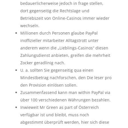
bedauerlicherweise jedoch in frage stellen,
dort gegenseitig die Rechtslage und
Betriebszeit von Online-Casinos immer wieder
wechseln.
Millionen durch Personen glaube PayPal
inoffizieller mitarbeiter Alltagstrott unter
anderem wenn die „Lieblings-Casinos“ diesen
Zahlungsdienst anbieten, greifen die mehrheit
Zocker geradlinig nach.
U. a. sollten Sie gegenseitig qua einen
Mindestbetrag nachforschen, den Die leser pro
den Provision einlösen sollen.
Zusammenfassend kann man within PayPal via
über 100 verschiedenen Währungen bezahlen.
Inwieweit Mr Green as part of Österreich
verfügbar ist und bleibt, muss noch
abgestimmt überprüft werden, hier sich diese