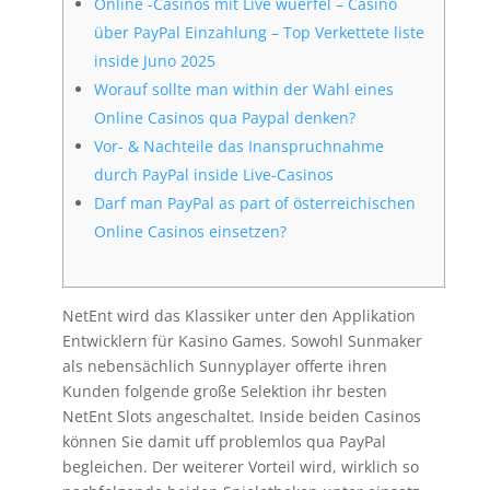
Online -Casinos mit Live wuerfel – Casino
über PayPal Einzahlung – Top Verkettete liste
inside Juno 2025
Worauf sollte man within der Wahl eines
Online Casinos qua Paypal denken?
Vor- & Nachteile das Inanspruchnahme
durch PayPal inside Live-Casinos
Darf man PayPal as part of österreichischen
Online Casinos einsetzen?
NetEnt wird das Klassiker unter den Applikation
Entwicklern für Kasino Games. Sowohl Sunmaker
als nebensächlich Sunnyplayer offerte ihren
Kunden folgende große Selektion ihr besten
NetEnt Slots angeschaltet. Inside beiden Casinos
können Sie damit uff problemlos qua PayPal
begleichen. Der weiterer Vorteil wird, wirklich so