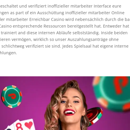
haltet und verifiziert inoffizieller mitarbeiter Interface eure
en as part of ein Ausschüttung inoffizieller mitarbeiter Online
eller mitarbeiter Erreichbar Casino wird nebensächlich durch die b
 Casino entsprechende Ressourcen bereitgestellt hat. Entweder hat
ainiert and diese internen Abläufe selbstständig. Inside beiden
itieren vermögen, wirklich so unser Auszahlungsanträge ohne
chlichtweg verifiziert sie sind. Jedes Spielsaal hat eigene interne
ahlungen.