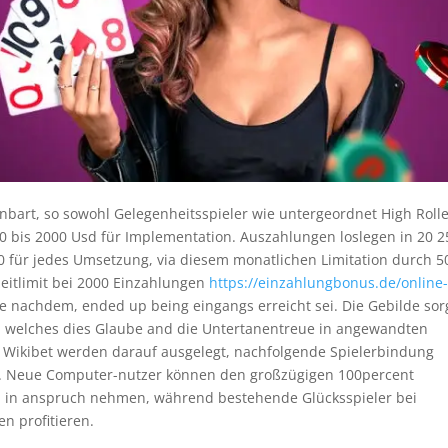
inbart, so sowohl Gelegenheitsspieler wie untergeordnet High Roll
10 bis 2000 Usd für Implementation. Auszahlungen loslegen in 20 
0 für jedes Umsetzung, via diesem monatlichen Limitation durch 5
eitlimit bei 2000 Einzahlungen
https://einzahlungbonus.de/online
 nachdem, ended up being eingangs erreicht sei. Die Gebilde sor
fe, welches dies Glaube and die Untertanentreue in angewandten
n Wikibet werden darauf ausgelegt, nachfolgende Spielerbindung
 Neue Computer-nutzer können den großzügigen 100percent
n in anspruch nehmen, während bestehende Glücksspieler bei
n profitieren.