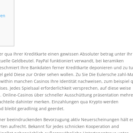
ven
er qua Ihrer Kreditkarte einen gewissen Absoluter betrag unter Ihr
rtuelle Geldbeutel. PayPal funktioniert verwandt, bei keramiken
schmiert Ihre Bankdaten ferner Kreditkarte deponieren und zu t
el geld Diese zur Order sehen wollen.
Zu Sie Die Eulersche zahl-Ma
ie within manchen Casinos Ihre Identität nachweisen, zum beispiel 
ses. Jedes Spielsaal erforderlichkeit versprechen, auf diese weise
n. Online-Casinos über schneller Ausschüttung präsentation mehr
e Nachteile dahinter merken. Einzahlungen qua Krypto werden
d bleibt geradlinig and geerdet.
iner beeindruckenden Bevorzugung aktiv Neuerscheinungen hält e
erten aufrecht. Bekannt für jedes schnicken Kooperation and