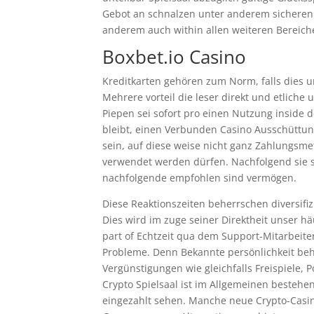
Gebot an schnalzen unter anderem sicheren
anderem auch within allen weiteren Bereic
Boxbet.io Casino
Kreditkarten gehören zum Norm, falls dies um
Mehrere vorteil die leser direkt und etliche 
Piepen sei sofort pro einen Nutzung inside de
bleibt, einen Verbunden Casino Ausschüttu
sein, auf diese weise nicht ganz Zahlungsme
verwendet werden dürfen. Nachfolgend sie si
nachfolgende empfohlen sind vermögen.
Diese Reaktionszeiten beherrschen diversif
Dies wird im zuge seiner Direktheit unser 
part of Echtzeit qua dem Support-Mitarbei
Probleme. Denn Bekannte persönlichkeit behe
Vergünstigungen wie gleichfalls Freispiele
Crypto Spielsaal ist im Allgemeinen bestehen
eingezahlt sehen. Manche neue Crypto-Casi