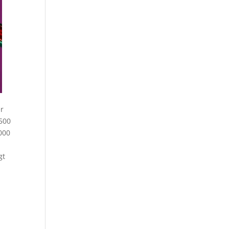
er
2500
000
-
gt