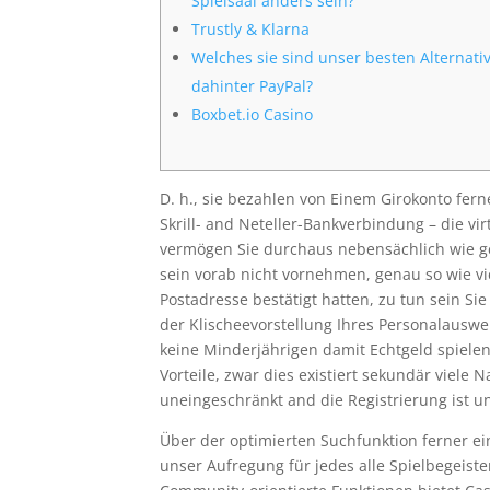
Spielsaal anders sein?
Trustly & Klarna
Welches sie sind unser besten Alternati
dahinter PayPal?
Boxbet.io Casino
D. h., sie bezahlen von Einem Girokonto fern
Skrill- and Neteller-Bankverbindung – die vi
vermögen Sie durchaus nebensächlich wie ge
sein vorab nicht vornehmen, genau so wie vi
Postadresse bestätigt hatten, zu tun sein S
der Klischeevorstellung Ihres Personalauswei
keine Minderjährigen damit Echtgeld spiele
Vorteile, zwar dies existiert sekundär viel
uneingeschränkt and die Registrierung ist un
Über der optimierten Suchfunktion ferner e
unser Aufregung für jedes alle Spielbegeist