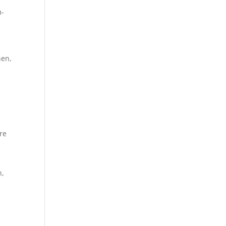
m-
nen,
re
n,