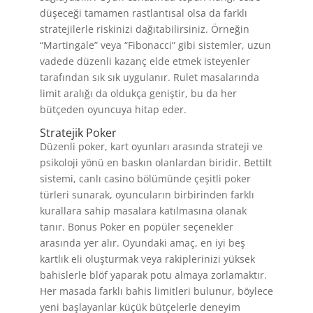
düşeceği tamamen rastlantısal olsa da farklı
stratejilerle riskinizi dağıtabilirsiniz. Örneğin
“Martingale” veya “Fibonacci” gibi sistemler, uzun
vadede düzenli kazanç elde etmek isteyenler
tarafından sık sık uygulanır. Rulet masalarında
limit aralığı da oldukça geniştir, bu da her
bütçeden oyuncuya hitap eder.
Stratejik Poker
Düzenli poker, kart oyunları arasında strateji ve
psikoloji yönü en baskın olanlardan biridir. Bettilt
sistemi, canlı casino bölümünde çeşitli poker
türleri sunarak, oyuncuların birbirinden farklı
kurallara sahip masalara katılmasına olanak
tanır. Bonus Poker en popüler seçenekler
arasında yer alır. Oyundaki amaç, en iyi beş
kartlık eli oluşturmak veya rakiplerinizi yüksek
bahislerle blöf yaparak potu almaya zorlamaktır.
Her masada farklı bahis limitleri bulunur, böylece
yeni başlayanlar küçük bütçelerle deneyim