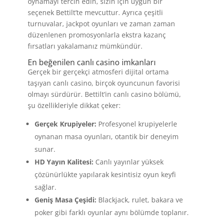
oynamayı tercih edin, sizin için uygun bir
seçenek Bettilt’te mevcuttur. Ayrıca çeşitli
turnuvalar, jackpot oyunları ve zaman zaman
düzenlenen promosyonlarla ekstra kazanç
fırsatları yakalamanız mümkündür.
En beğenilen canlı casino imkanları
Gerçek bir gerçekçi atmosferi dijital ortama
taşıyan canlı casino, birçok oyuncunun favorisi
olmayı sürdürür. Bettilt’in canlı casino bölümü,
şu özellikleriyle dikkat çeker:
Gerçek Krupiyeler:
Profesyonel krupiyelerle
oynanan masa oyunları, otantik bir deneyim
sunar.
HD Yayın Kalitesi:
Canlı yayınlar yüksek
çözünürlükte yapılarak kesintisiz oyun keyfi
sağlar.
Geniş Masa Çeşidi:
Blackjack, rulet, bakara ve
poker gibi farklı oyunlar aynı bölümde toplanır.