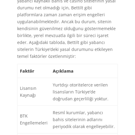
yabancı kaynaklı bahis ve casino sitelerinin yasal
durumu net olmadığı için, Bettilt gibi
platformlara zaman zaman erişim engelleri
uygulanabilmektedir. Ancak bu durum, sitenin
kendisinin güvenilmez olduğunu göstermemekle
birlikte, yerel mevzuatla ilgili bir süreci işaret
eder. Aşağıdaki tabloda, Bettilt gibi yabancı
sitelerin Türkiye’deki yasal durumunu etkileyen
temel faktörler özetlenmiştir:
Faktör
Açıklama
Yurtdışı otoritelerce verilen
Lisansın
lisansların Türkiye’de
Kaynağı
doğrudan geçerliliği yoktur.
Resmî kurumlar, yabancı
BTK
bahis sitelerinin adlarını
Engellemeleri
periyodik olarak engelleyebilir.