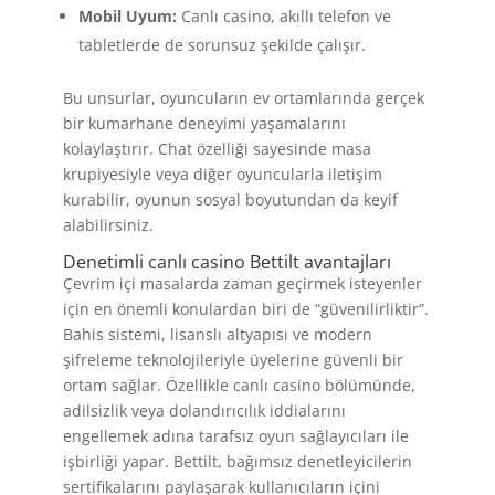
Mobil Uyum:
Canlı casino, akıllı telefon ve
tabletlerde de sorunsuz şekilde çalışır.
Bu unsurlar, oyuncuların ev ortamlarında gerçek
bir kumarhane deneyimi yaşamalarını
kolaylaştırır. Chat özelliği sayesinde masa
krupiyesiyle veya diğer oyuncularla iletişim
kurabilir, oyunun sosyal boyutundan da keyif
alabilirsiniz.
Denetimli canlı casino Bettilt avantajları
Çevrim içi masalarda zaman geçirmek isteyenler
için en önemli konulardan biri de “güvenilirliktir”.
Bahis sistemi, lisanslı altyapısı ve modern
şifreleme teknolojileriyle üyelerine güvenli bir
ortam sağlar. Özellikle canlı casino bölümünde,
adilsizlik veya dolandırıcılık iddialarını
engellemek adına tarafsız oyun sağlayıcıları ile
işbirliği yapar. Bettilt, bağımsız denetleyicilerin
sertifikalarını paylaşarak kullanıcıların içini