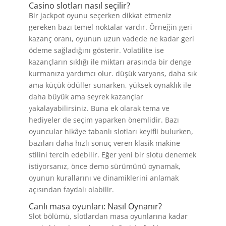
Casino slotları nasıl seçilir?
Bir jackpot oyunu seçerken dikkat etmeniz
gereken bazı temel noktalar vardır. Örneğin geri
kazanç oranı, oyunun uzun vadede ne kadar geri
ödeme sağladığını gösterir. Volatilite ise
kazançların sıklığı ile miktarı arasında bir denge
kurmanıza yardımcı olur. düşük varyans, daha sık
ama küçük ödüller sunarken, yüksek oynaklık ile
daha büyük ama seyrek kazançlar
yakalayabilirsiniz. Buna ek olarak tema ve
hediyeler de seçim yaparken önemlidir. Bazı
oyuncular hikâye tabanlı slotları keyifli bulurken,
bazıları daha hızlı sonuç veren klasik makine
stilini tercih edebilir. Eğer yeni bir slotu denemek
istiyorsanız, önce demo sürümünü oynamak,
oyunun kurallarını ve dinamiklerini anlamak
açısından faydalı olabilir.
Canlı masa oyunları: Nasıl Oynanır?
Slot bölümü, slotlardan masa oyunlarına kadar