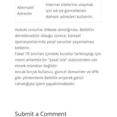
İnternet sitelerine ulaşmak
Alternatif
için sık sık güncellenen
Adresler
domain adresleri kullanılır.
Hukuki unsurlar dikkate alındığında, Bettilt’in
denetlenebilir olduğu sürece, küresel
operasyonlarında yasal sorunlar yaşamaması
beklenir.
Fakat TR sınırları içindeki kurallar farklılaştığı için
resmi anlamda bir “yasal site” statüsünden söz
etmek mümkün değildir.
Ancak birçok kullanıcı, güncel domainler ve VPN
gibi yöntemlerle Bettilt’e erişerek gönül
rahatlığıyla işlem yapabilmektedir.
Submit a Comment