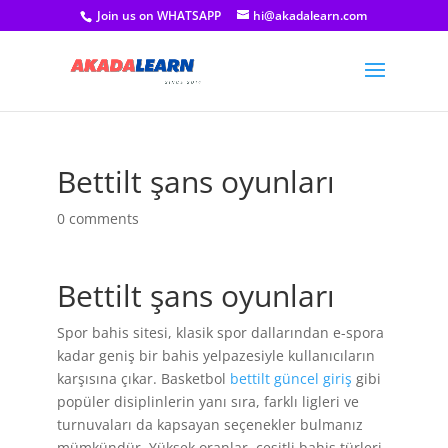
Join us on WHATSAPP
hi@akadalearn.com
Bettilt şans oyunları
0 comments
Bettilt şans oyunları
Spor bahis sitesi, klasik spor dallarından e-spora
kadar geniş bir bahis yelpazesiyle kullanıcıların
karşısına çıkar. Basketbol
bettilt güncel giriş
gibi
popüler disiplinlerin yanı sıra, farklı ligleri ve
turnuvaları da kapsayan seçenekler bulmanız
mümkündür. Yüksek oranlar, çeşitli bahis türleri