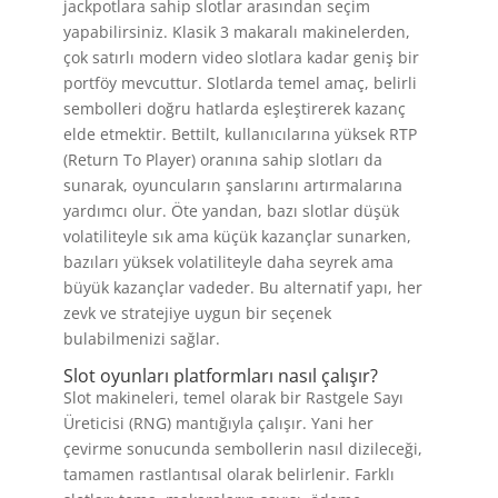
jackpotlara sahip slotlar arasından seçim
yapabilirsiniz. Klasik 3 makaralı makinelerden,
çok satırlı modern video slotlara kadar geniş bir
portföy mevcuttur. Slotlarda temel amaç, belirli
sembolleri doğru hatlarda eşleştirerek kazanç
elde etmektir. Bettilt, kullanıcılarına yüksek RTP
(Return To Player) oranına sahip slotları da
sunarak, oyuncuların şanslarını artırmalarına
yardımcı olur. Öte yandan, bazı slotlar düşük
volatiliteyle sık ama küçük kazançlar sunarken,
bazıları yüksek volatiliteyle daha seyrek ama
büyük kazançlar vadeder. Bu alternatif yapı, her
zevk ve stratejiye uygun bir seçenek
bulabilmenizi sağlar.
Slot oyunları platformları nasıl çalışır?
Slot makineleri, temel olarak bir Rastgele Sayı
Üreticisi (RNG) mantığıyla çalışır. Yani her
çevirme sonucunda sembollerin nasıl dizileceği,
tamamen rastlantısal olarak belirlenir. Farklı