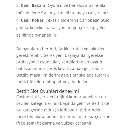
Canlı Bakara:
Oyuncu ve bankacı arasındaki
mücadelede 9’a en yakın eli bulmaya çalışırsınız.
Canlı Poker:
Texas Hold’em ve Caribbean Stud
gibi farkı poker varyasyonları gerçek krupiyeler
eşliğinde oynanabilir.
Bu oyunların her biri, farklı strateji ve taktikler
gerektirebilir. Gerek yeni başlayanlar gerekse
profesyonel oyuncular, kendilerine en uygun
bahis alanını seçerek keyifli zaman geçirebilir.
Bettilt, masa limitlerini geniş bir skalada tutarak
farklı bütçelere hitap etmeyi hedefler.
Bettilt Slot Oyunları deneyimi
Casino slot içerikleri, dijital kumarhanelerin en
sevilen kategorilerinin başında gelir ve Bettilt de
bu kategoride oldukça iddialıdır. Birbirinden
farklı temalara, bonus turlarına, ücretsiz çevirme
(free spin) haklarına ve yüksek çarpanlı