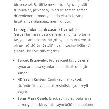
bir seçenek Bettilt’te mevcuttur. Ayrıca çeşitli
turnuvalar, jackpot oyunları ve zaman zaman
düzenlenen promosyonlarla ekstra kazanç
fırsatları yakalamanız mümkündür.
En beğenilen canlı casino hizmetleri
Gerçek bir masa başı deneyimini dijital ortama
taşıyan canlı casino, birçok oyuncunun favorisi
olmayı sürdürür. Bettilt’in canlı casino bölümü,
şu özellikleriyle dikkat çeker:
Gerçek Krupiyeler:
Profesyonel krupiyelerle
oynanan masa oyunları, otantik bir deneyim
sunar.
HD Yayın Kalitesi:
Canlı yayınlar yüksek
çözünürlükte yapılarak kesintisiz oyun keyfi
sağlar.
Geniş Masa Çeşidi:
Blackjack, rulet, bakara ve
poker gibi farklı oyunlar aynı bölümde toplanır.