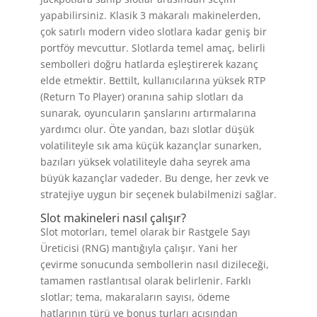
yapabilirsiniz. Klasik 3 makaralı makinelerden,
çok satırlı modern video slotlara kadar geniş bir
portföy mevcuttur. Slotlarda temel amaç, belirli
sembolleri doğru hatlarda eşleştirerek kazanç
elde etmektir. Bettilt, kullanıcılarına yüksek RTP
(Return To Player) oranına sahip slotları da
sunarak, oyuncuların şanslarını artırmalarına
yardımcı olur. Öte yandan, bazı slotlar düşük
volatiliteyle sık ama küçük kazançlar sunarken,
bazıları yüksek volatiliteyle daha seyrek ama
büyük kazançlar vadeder. Bu denge, her zevk ve
stratejiye uygun bir seçenek bulabilmenizi sağlar.
Slot makineleri nasıl çalışır?
Slot motorları, temel olarak bir Rastgele Sayı
Üreticisi (RNG) mantığıyla çalışır. Yani her
çevirme sonucunda sembollerin nasıl dizileceği,
tamamen rastlantısal olarak belirlenir. Farklı
slotlar; tema, makaraların sayısı, ödeme
hatlarının türü ve bonus turları açısından