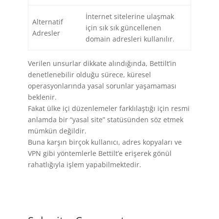
İnternet sitelerine ulaşmak
Alternatif
için sık sık güncellenen
Adresler
domain adresleri kullanılır.
Verilen unsurlar dikkate alındığında, Bettilt’in
denetlenebilir olduğu sürece, küresel
operasyonlarında yasal sorunlar yaşamaması
beklenir.
Fakat ülke içi düzenlemeler farklılaştığı için resmi
anlamda bir “yasal site” statüsünden söz etmek
mümkün değildir.
Buna karşın birçok kullanıcı, adres kopyaları ve
VPN gibi yöntemlerle Bettilt’e erişerek gönül
rahatlığıyla işlem yapabilmektedir.