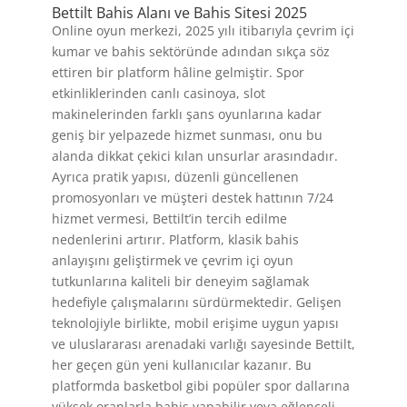
Bettilt Bahis Alanı ve Bahis Sitesi 2025
Online oyun merkezi, 2025 yılı itibarıyla çevrim içi
kumar ve bahis sektöründe adından sıkça söz
ettiren bir platform hâline gelmiştir. Spor
etkinliklerinden canlı casinoya, slot
makinelerinden farklı şans oyunlarına kadar
geniş bir yelpazede hizmet sunması, onu bu
alanda dikkat çekici kılan unsurlar arasındadır.
Ayrıca pratik yapısı, düzenli güncellenen
promosyonları ve müşteri destek hattının 7/24
hizmet vermesi, Bettilt’in tercih edilme
nedenlerini artırır. Platform, klasik bahis
anlayışını geliştirmek ve çevrim içi oyun
tutkunlarına kaliteli bir deneyim sağlamak
hedefiyle çalışmalarını sürdürmektedir. Gelişen
teknolojiyle birlikte, mobil erişime uygun yapısı
ve uluslararası arenadaki varlığı sayesinde Bettilt,
her geçen gün yeni kullanıcılar kazanır. Bu
platformda basketbol gibi popüler spor dallarına
yüksek oranlarla bahis yapabilir veya eğlenceli