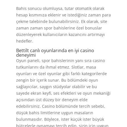
Bahis sonucu olumluysa, tutar otomatik olarak
hesap kısmınıza eklenir ve istediğiniz zaman para
çekme talebinde bulunabilirsiniz. Ek olarak, site
zaman zaman spor bahislerine özel bonuslar
düzenleyerek kullanıcıların kazancını artırmayı
hedefler.
Bettilt canlı oyunlarında en iyi casino
deneyimi
Oyun paneli, spor bahislerinin yanı sıra casino
tutkunlarını da ihmal etmez. Slotlar, masa
oyunları ve özel oyunlar gibi farklı kategorilerde
zengin bir içerik sunar. Bu bölümdeki oyun
sağlayıcılar, saygın stüdyolar olabilir ve bu
sayede ekran keyfi, ses efektleri ve oyun mekaniği
açısından üst düzey bir deneyim elde
edebilirsiniz. Casino bölümünde tercih sebebi,
düşük bahis limitlerine uygun masaların
bulunmasıdır. Böylece, ister küçük ister büyük
bütçelerle oynamayı tercih edin, sizin için uygun