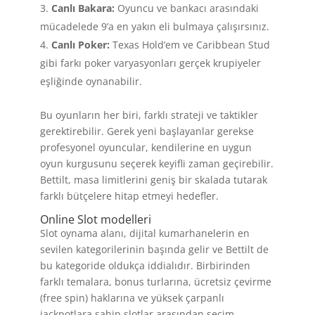
Canlı Bakara:
Oyuncu ve bankacı arasındaki
mücadelede 9’a en yakın eli bulmaya çalışırsınız.
Canlı Poker:
Texas Hold’em ve Caribbean Stud
gibi farkı poker varyasyonları gerçek krupiyeler
eşliğinde oynanabilir.
Bu oyunların her biri, farklı strateji ve taktikler
gerektirebilir. Gerek yeni başlayanlar gerekse
profesyonel oyuncular, kendilerine en uygun
oyun kurgusunu seçerek keyifli zaman geçirebilir.
Bettilt, masa limitlerini geniş bir skalada tutarak
farklı bütçelere hitap etmeyi hedefler.
Online Slot modelleri
Slot oynama alanı, dijital kumarhanelerin en
sevilen kategorilerinin başında gelir ve Bettilt de
bu kategoride oldukça iddialıdır. Birbirinden
farklı temalara, bonus turlarına, ücretsiz çevirme
(free spin) haklarına ve yüksek çarpanlı
jackpotlara sahip slotlar arasından seçim