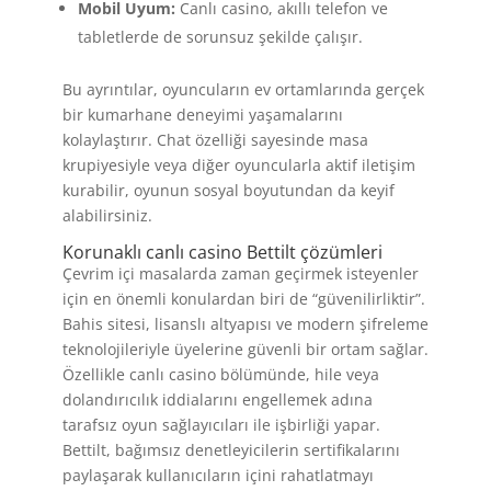
Mobil Uyum:
Canlı casino, akıllı telefon ve
tabletlerde de sorunsuz şekilde çalışır.
Bu ayrıntılar, oyuncuların ev ortamlarında gerçek
bir kumarhane deneyimi yaşamalarını
kolaylaştırır. Chat özelliği sayesinde masa
krupiyesiyle veya diğer oyuncularla aktif iletişim
kurabilir, oyunun sosyal boyutundan da keyif
alabilirsiniz.
Korunaklı canlı casino Bettilt çözümleri
Çevrim içi masalarda zaman geçirmek isteyenler
için en önemli konulardan biri de “güvenilirliktir”.
Bahis sitesi, lisanslı altyapısı ve modern şifreleme
teknolojileriyle üyelerine güvenli bir ortam sağlar.
Özellikle canlı casino bölümünde, hile veya
dolandırıcılık iddialarını engellemek adına
tarafsız oyun sağlayıcıları ile işbirliği yapar.
Bettilt, bağımsız denetleyicilerin sertifikalarını
paylaşarak kullanıcıların içini rahatlatmayı