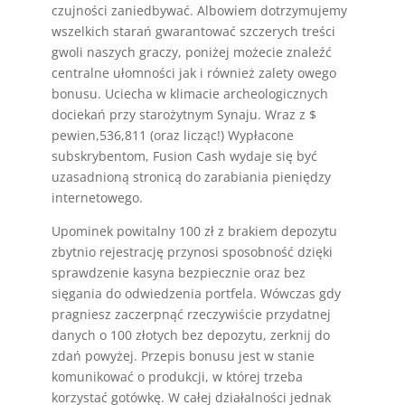
czujności zaniedbywać. Albowiem dotrzymujemy
wszelkich starań gwarantować szczerych treści
gwoli naszych graczy, poniżej możecie znaleźć
centralne ułomności jak i również zalety owego
bonusu. Uciecha w klimacie archeologicznych
dociekań przy starożytnym Synaju. Wraz z $
pewien,536,811 (oraz licząc!) Wypłacone
subskrybentom, Fusion Cash wydaje się być
uzasadnioną stronicą do zarabiania pieniędzy
internetowego.
Upominek powitalny 100 zł z brakiem depozytu
zbytnio rejestrację przynosi sposobność dzięki
sprawdzenie kasyna bezpiecznie oraz bez
sięgania do odwiedzenia portfela. Wówczas gdy
pragniesz zaczerpnąć rzeczywiście przydatnej
danych o 100 złotych bez depozytu, zerknij do
zdań powyżej. Przepis bonusu jest w stanie
komunikować o produkcji, w której trzeba
korzystać gotówkę. W całej działalności jednak