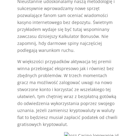
Nieustannie udoskonalamy naszą metodologię i
sukcesywnie wprowadzamy nowe sprzęt
pozwalające fanom sam oceniać wiadomości
kasyno internetowego bez depozytu. Świetnym
przykładem wydaje się być tutaj wspominany
zawczasu dzisiejszy Kalkulator Bonusów. Nie
zapomnij, hdy darmowe spiny najczęściej
podlegają warunkom ruchu.
W większości przypadków aktywacja tej premii
winna przebiegać ekspresowo jak i również bez
zbędnych problemów. W trzech momentach
gracz ma możliwość zalogować uwagi na nowo
stworzone konto i korzystać ze wszelakiego tej
ułatwień, tym chętniej wraz z bezpłatną gotówką
do odwiedzenia wykorzystania poprzez swojego
uznania. Jeżeli zamienisz kryptowaluty w waluty
fiat to będziesz musiał zapłacić podatek od chwili
gratisowych kryptowalut.