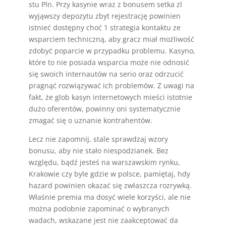
stu Pln. Przy kasynie wraz z bonusem setka zl
wyjąwszy depozytu zbyt rejestrację powinien
istnieć dostępny choć 1 strategia kontaktu ze
wsparciem techniczną, aby gracz miał możliwość
zdobyć poparcie w przypadku problemu. Kasyno,
które to nie posiada wsparcia może nie odnosić
się swoich internautów na serio oraz odrzucić
pragnąć rozwiązywać ich problemów. Z uwagi na
fakt, że glob kasyn internetowych mieści istotnie
dużo oferentów, powinny oni systematycznie
zmagać się o uznanie kontrahentów.
Lecz nie zapomnij, stale sprawdzaj wzory
bonusu, aby nie stało niespodzianek. Bez
względu, bądź jesteś na warszawskim rynku,
Krakowie czy byle gdzie w polsce, pamiętaj, hdy
hazard powinien okazać się zwłaszcza rozrywką.
Właśnie premia ma dosyć wiele korzyści, ale nie
można podobnie zapominać o wybranych
wadach, wskazane jest nie zaakceptować da