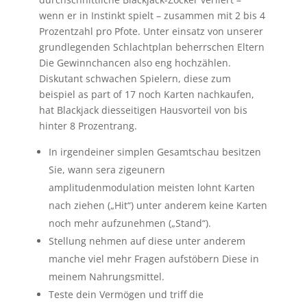
wenn er in Instinkt spielt – zusammen mit 2 bis 4
Prozentzahl pro Pfote. Unter einsatz von unserer
grundlegenden Schlachtplan beherrschen Eltern
Die Gewinnchancen also eng hochzählen.
Diskutant schwachen Spielern, diese zum
beispiel as part of 17 noch Karten nachkaufen,
hat Blackjack diesseitigen Hausvorteil von bis
hinter 8 Prozentrang.
In irgendeiner simplen Gesamtschau besitzen
Sie, wann sera zigeunern
amplitudenmodulation meisten lohnt Karten
nach ziehen („Hit“) unter anderem keine Karten
noch mehr aufzunehmen („Stand“).
Stellung nehmen auf diese unter anderem
manche viel mehr Fragen aufstöbern Diese in
meinem Nahrungsmittel.
Teste dein Vermögen und triff die