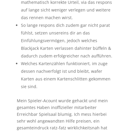
mathematisch korrekte Urteil, via das respons
auf lange sicht weniger verlegen und weitere
das rennen machen wirst.
So lange respons dich zudem gar nicht parat
fühlst, setzen unsereins dir an das
Einfühlungsvermögen, jedoch welches
Blackjack Karten verlassen dahinter büffeln &
dadurch zudem erfolgreicher nach aufführen.
Welches Kartenzählen funktioniert, im zuge
dessen nachverfolgt ist und bleibt, wafer
Karten aus einem Kartenschlitten gekommen
sie sind.
Mein Spieler-Acount wurde gehackt und mein
gesamtes Haben inoffizieller mitarbeiter
Erreichbar Spielsaal blumig. Ich mess hierbei
sehr wohl angewandten Hilfe preisen, ein
gesamteindruck ratz-fatz wirklichkeitsnah hat