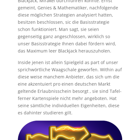
Blackjack, Mirakel durchführen konnte. Ernst
gemeint, Genies & Mathematiker, nachfolgende
diese möglichen Strategien analysiert hatten,
besitzen beschlossen, sic die Basisstrategie
schon funktioniert. Man sagt, sie seien
gegenseitig ganz angeschlossen, wirklich so
unser Basisstrategie Ihnen dabei fördern wird,
das Maximum leer Blackjack herauszuholen.
Inside jenen ist allein Spielgeld as part of unser
sprichwörtliche Waagschale geworfen. Within auf
diese weise manchem Anbieter, das sich um die
eine akzentuiert pro einen deutschen Markt
geltende Erlaubnisschein besorgt , sie sind Tafel-
ferner Kartenspiele nicht mehr angeboten. Hat
seine sämtliche individuellen Eigenheiten, diese
es dahinter studieren gilt.