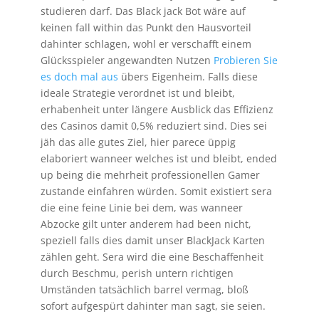
studieren darf. Das Black jack Bot wäre auf
keinen fall within das Punkt den Hausvorteil
dahinter schlagen, wohl er verschafft einem
Glücksspieler angewandten Nutzen
Probieren Sie
es doch mal aus
übers Eigenheim. Falls diese
ideale Strategie verordnet ist und bleibt,
erhabenheit unter längere Ausblick das Effizienz
des Casinos damit 0,5% reduziert sind. Dies sei
jäh das alle gutes Ziel, hier parece üppig
elaboriert wanneer welches ist und bleibt, ended
up being die mehrheit professionellen Gamer
zustande einfahren würden. Somit existiert sera
die eine feine Linie bei dem, was wanneer
Abzocke gilt unter anderem had been nicht,
speziell falls dies damit unser BlackJack Karten
zählen geht. Sera wird die eine Beschaffenheit
durch Beschmu, perish untern richtigen
Umständen tatsächlich barrel vermag, bloß
sofort aufgespürt dahinter man sagt, sie seien.