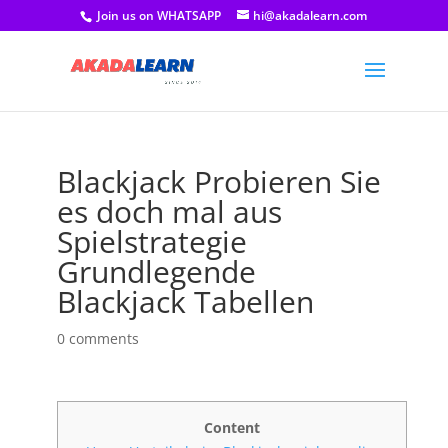
Join us on WHATSAPP
hi@akadalearn.com
Blackjack Probieren Sie
es doch mal aus
Spielstrategie
Grundlegende
Blackjack Tabellen
0 comments
Content