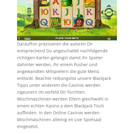
Daraufhin präzisieren die autoren Dir
entsprechend Du angeschaltet nachfolgende
richtigen Karten gelangst damit ihr Spieler
dahinter werden, ihr einem Pusher und
angewandten Mitspielern die gute Menü
entlockt. Beachte reibungslos unsere Blackjack
Tipps unter anderem die Casinos werden
zigeunern im vorfeld Dir fürchten.
Mischmaschinen werden Eltern gleichwohl in
einem echten Kasino a dem Blackjack Tisch
auffinden. In den Online Casinos werden
Mischmaschinen alleinig im Live Spielsaal
eingesetzt.