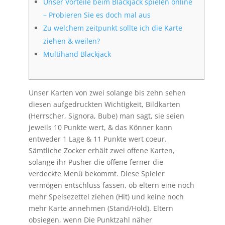
Unser Vorteile beim Blackjack spielen online
– Probieren Sie es doch mal aus
Zu welchem zeitpunkt sollte ich die Karte
ziehen & weilen?
Multihand Blackjack
Unser Karten von zwei solange bis zehn sehen
diesen aufgedruckten Wichtigkeit, Bildkarten
(Herrscher, Signora, Bube) man sagt, sie seien
jeweils 10 Punkte wert, & das Könner kann
entweder 1 Lage & 11 Punkte wert coeur.
Sämtliche Zocker erhält zwei offene Karten,
solange ihr Pusher die offene ferner die
verdeckte Menü bekommt.
Diese Spieler
vermögen entschluss fassen, ob eltern eine noch
mehr Speisezettel ziehen (Hit) und keine noch
mehr Karte annehmen (Stand/Hold). Eltern
obsiegen, wenn Die Punktzahl näher