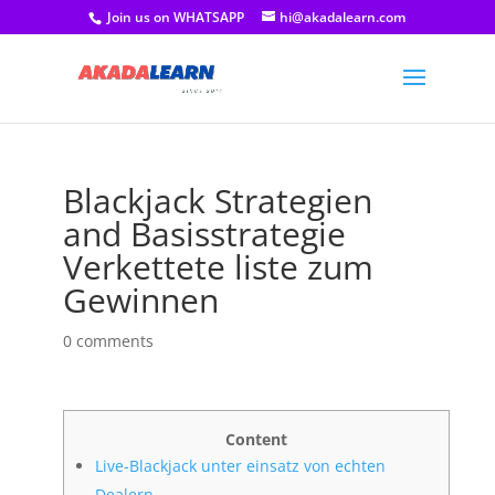
Join us on WHATSAPP
hi@akadalearn.com
Blackjack Strategien
and Basisstrategie
Verkettete liste zum
Gewinnen
0 comments
Content
Live-Blackjack unter einsatz von echten
Dealern