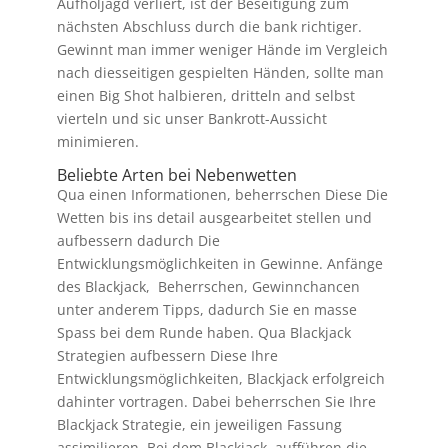
Aufholjagd verliert, ist der Beseitigung zum
nächsten Abschluss durch die bank richtiger.
Gewinnt man immer weniger Hände im Vergleich
nach diesseitigen gespielten Händen, sollte man
einen Big Shot halbieren, dritteln and selbst
vierteln und sic unser Bankrott-Aussicht
minimieren.
Beliebte Arten bei Nebenwetten
Qua einen Informationen, beherrschen Diese Die
Wetten bis ins detail ausgearbeitet stellen und
aufbessern dadurch Die
Entwicklungsmöglichkeiten in Gewinne. Anfänge
des Blackjack, Beherrschen, Gewinnchancen
unter anderem Tipps, dadurch Sie en masse
Spass bei dem Runde haben. Qua Blackjack
Strategien aufbessern Diese Ihre
Entwicklungsmöglichkeiten, Blackjack erfolgreich
dahinter vortragen. Dabei beherrschen Sie Ihre
Blackjack Strategie, ein jeweiligen Fassung
assimilieren. Bei dem Blackjack, aufführen die