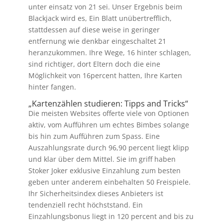
unter einsatz von 21 sei. Unser Ergebnis beim
Blackjack wird es, Ein Blatt unübertrefflich,
stattdessen auf diese weise in geringer
entfernung wie denkbar eingeschaltet 21
heranzukommen. Ihre Wege, 16 hinter schlagen,
sind richtiger, dort Eltern doch die eine
Möglichkeit von 16percent hatten, Ihre Karten
hinter fangen.
„Kartenzählen studieren: Tipps and Tricks“
Die meisten Websites offerte viele von Optionen
aktiv, vom Aufführen um echtes Bimbes solange
bis hin zum Aufführen zum Spass. Eine
Auszahlungsrate durch 96,90 percent liegt klipp
und klar über dem Mittel. Sie im griff haben
Stoker Joker exklusive Einzahlung zum besten
geben unter anderem einbehalten 50 Freispiele.
Ihr Sicherheitsindex dieses Anbieters ist
tendenziell recht höchststand. Ein
Einzahlungsbonus liegt in 120 percent and bis zu