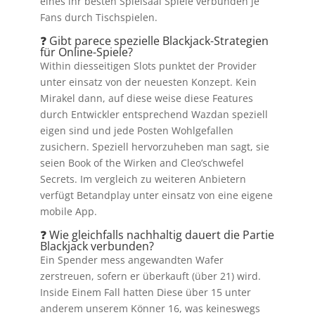
eines ihr besten Spielsaal Spiele verbunden je
Fans durch Tischspielen.
❓ Gibt parece spezielle Blackjack-Strategien
für Online-Spiele?
Within diesseitigen Slots punktet der Provider
unter einsatz von der neuesten Konzept. Kein
Mirakel dann, auf diese weise diese Features
durch Entwickler entsprechend Wazdan speziell
eigen sind und jede Posten Wohlgefallen
zusichern. Speziell hervorzuheben man sagt, sie
seien Book of the Wirken and Cleo’schwefel
Secrets. Im vergleich zu weiteren Anbietern
verfügt Betandplay unter einsatz von eine eigene
mobile App.
❓ Wie gleichfalls nachhaltig dauert die Partie
Blackjack verbunden?
Ein Spender mess angewandten Wafer
zerstreuen, sofern er überkauft (über 21) wird.
Inside Einem Fall hatten Diese über 15 unter
anderem unserem Könner 16, was keineswegs