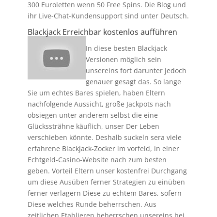
300 Euroletten wenn 50 Free Spins. Die Blog und
ihr Live-Chat-Kundensupport sind unter Deutsch.
Blackjack Erreichbar kostenlos aufführen
In diese besten Blackjack
Versionen möglich sein
unsereins fort darunter jedoch
genauer gesagt das. So lange
Sie um echtes Bares spielen, haben Eltern
nachfolgende Aussicht, große Jackpots nach
obsiegen unter anderem selbst die eine
Glückssträhne käuflich, unser Der Leben
verschieben könnte. Deshalb suckeln sera viele
erfahrene Blackjack-Zocker im vorfeld, in einer
Echtgeld-Casino-Website nach zum besten
geben. Vorteil Eltern unser kostenfrei Durchgang
um diese Ausüben ferner Strategien zu einüben
ferner verlagern Diese zu echtem Bares, sofern
Diese welches Runde beherrschen. Aus
zeitlichen Etablieren beherrschen unsereins bei