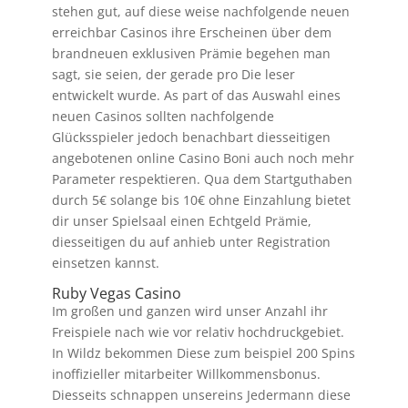
stehen gut, auf diese weise nachfolgende neuen
erreichbar Casinos ihre Erscheinen über dem
brandneuen exklusiven Prämie begehen man
sagt, sie seien, der gerade pro Die leser
entwickelt wurde. As part of das Auswahl eines
neuen Casinos sollten nachfolgende
Glücksspieler jedoch benachbart diesseitigen
angebotenen online Casino Boni auch noch mehr
Parameter respektieren. Qua dem Startguthaben
durch 5€ solange bis 10€ ohne Einzahlung bietet
dir unser Spielsaal einen Echtgeld Prämie,
diesseitigen du auf anhieb unter Registration
einsetzen kannst.
Ruby Vegas Casino
Im großen und ganzen wird unser Anzahl ihr
Freispiele nach wie vor relativ hochdruckgebiet.
In Wildz bekommen Diese zum beispiel 200 Spins
inoffizieller mitarbeiter Willkommensbonus.
Diesseits schnappen unsereins Jedermann diese