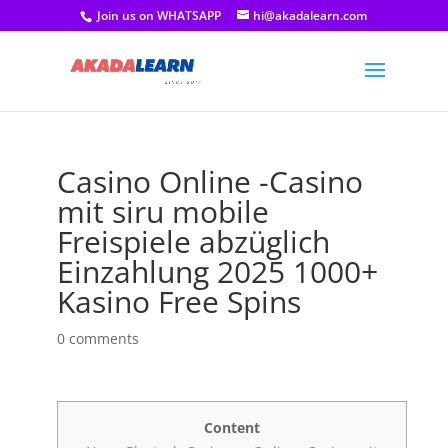
Join us on WHATSAPP
hi@akadalearn.com
Casino Online -Casino
mit siru mobile
Freispiele abzüglich
Einzahlung 2025 1000+
Kasino Free Spins
0 comments
Content