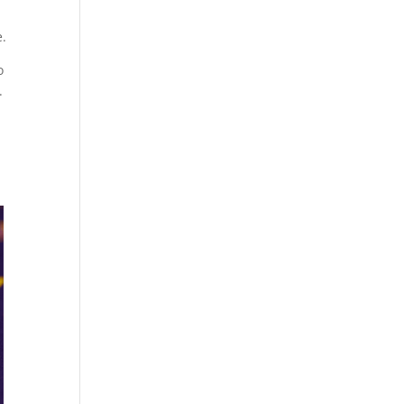
e.
o
.