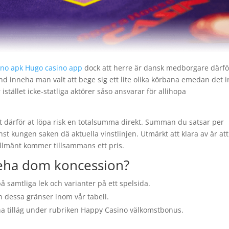
ino apk Hugo casino app
dock att herre är dansk medborgare därfö
nd inneha man valt att bege sig ett lite olika körbana emedan det i
 istället icke-statliga aktörer såso ansvarar för allihopa
tället därför at löpa risk en totalsumma direkt. Summan du satsar per
st kungen saken dä aktuella vinstlinjen. Utmärkt att klara av är att
llmänt kommer tillsammans ett pris.
neha dom koncession?
på samtliga lek och varianter på ett spelsida.
n dessa gränser inom vår tabell.
nna tilläg under rubriken Happy Casino välkomstbonus.