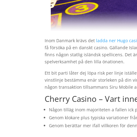
Inom Danmark krävs det
ladda ner Hugo cas
få försöka på en danskt casino. Gällande Isla
finns någon statlig isländsk spellicens. Det är
spelverksamhet på den lilla önationen.
Ett bit parti låter dej löpa risk per linje is
vinstlinje bestämma enär storleken på din vin
någon transaktion tillsammans Siru Mobile a
Cherry Casino – Vart in
Någon tilläg inom majoriteten a fallen ick 
Genom klokare plus typiska variationer frå
Genom berättar mer ifall villkoren för de