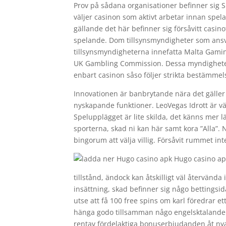
Prov på sådana organisationer befinner si
väljer casinon som aktivt arbetar innan spel
gällande det här befinner sig försåvitt casino
spelande. Dom tillsynsmyndigheter som ansva
tillsynsmyndigheterna innefatta Malta Gam
UK Gambling Commission. Dessa myndigheter b
enbart casinon såso följer strikta bestämmels
Innovationen är banbrytande nära det gälle
nyskapande funktioner. LeoVegas Idrott är vä
Spelupplägget är lite skilda, det känns mer 
sporterna, skad ni kan här samt kora ”Alla”.
bingorum att välja villig. Försåvit rummet in
tillstånd, ändock kan åtskilligt väl återvända
insättning, skad befinner sig någo bettingsi
utse att få 100 free spins om karl föredrar ett
hänga godo tillsamman någo engelsktalande v
rentav fördelaktiga bonuserbjudanden åt ny