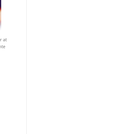
r at
nte