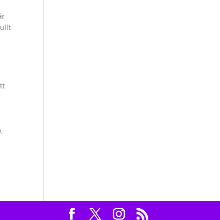
år
ullt
tt
.