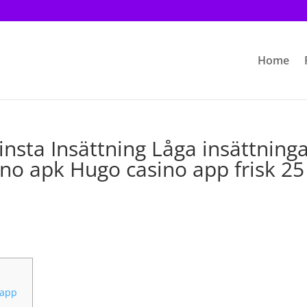
Home
nsta Insättning Låga insättning
no apk Hugo casino app frisk 25
 app