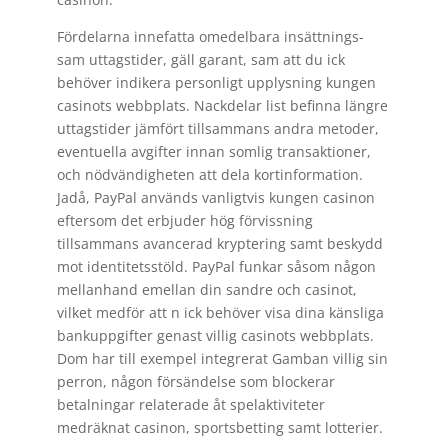
Fördelarna innefatta omedelbara insättnings-
sam uttagstider, gäll garant, sam att du ick
behöver indikera personligt upplysning kungen
casinots webbplats. Nackdelar list befinna längre
uttagstider jämfört tillsammans andra metoder,
eventuella avgifter innan somlig transaktioner,
och nödvändigheten att dela kortinformation.
Jadå, PayPal används vanligtvis kungen casinon
eftersom det erbjuder hög förvissning
tillsammans avancerad kryptering samt beskydd
mot identitetsstöld. PayPal funkar såsom någon
mellanhand emellan din sandre och casinot,
vilket medför att n ick behöver visa dina känsliga
bankuppgifter genast villig casinots webbplats.
Dom har till exempel integrerat Gamban villig sin
perron, någon försändelse som blockerar
betalningar relaterade åt spelaktiviteter
medräknat casinon, sportsbetting samt lotterier.