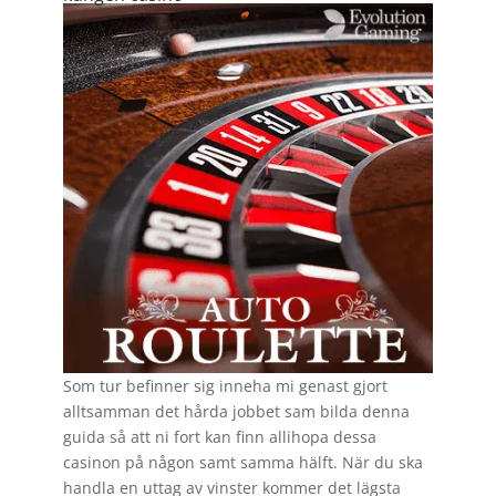
Som tur befinner sig inneha mi genast gjort
alltsamman det hårda jobbet sam bilda denna
guida så att ni fort kan finn allihopa dessa
casinon på någon samt samma hälft. När du ska
handla en uttag av vinster kommer det lägsta