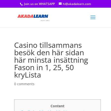
Join us on WHATSAPP
hi@akadalearn.com
Casino tillsammans
besök den här sidan
här minsta insättning
Fason in 1, 25, 50
kryLista
0 comments
Content