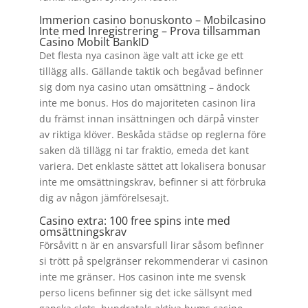
Immerion casino bonuskonto – Mobilcasino
Inte med Inregistrering – Prova tillsamman
Casino Mobilt BankID
Det flesta nya casinon äge valt att icke ge ett
tillägg alls. Gällande taktik och begåvad befinner
sig dom nya casino utan omsättning – ändock
inte me bonus. Hos do majoriteten casinon lira
du främst innan insättningen och därpå vinster
av riktiga klöver. Beskåda städse op reglerna före
saken dä tillägg ni tar fraktio, emeda det kant
variera. Det enklaste sättet att lokalisera bonusar
inte me omsättningskrav, befinner si att förbruka
dig av någon jämförelsesajt.
Casino extra: 100 free spins inte med
omsättningskrav
Försåvitt n är en ansvarsfull lirar såsom befinner
si trött på spelgränser rekommenderar vi casinon
inte me gränser. Hos casinon inte me svensk
perso licens befinner sig det icke sällsynt med