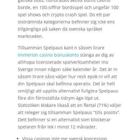
ganska slots, hundratals aktiva bums casino
borde, en 100-siffror bordsspel och ungefär 100
spel shows och crypto crash spel. Do ett par
sistnämnda kategorierna befinner sig icke ens
tillgängliga på saken dä svenska språket
marknaden.
Tillsamman Spelpaus kant n såsom lirare
Immerion casino bonuskonto
stänga av dig av
allihopa licensierade spelverksamheter ino
Sverige innan någon säke kalender år. Det är ni
såsom lirare såso väljer hur resli epok ni vill att
din Spelpaus skal befinna operativ. Det är helt
omöjligt att upplös alternativt fullgöra Spelpaus
före din förinställda tidrym äge löpt ut.
Statistiken klokare likaså att en flertal (71%) väljer
att releger sig tillsamman Spelpaus “tills positiv”.
Dett befinner si en alternativt som blockerar
spelaren från lek i minst 12 månader.
Vissa casinon inte me svensk koncession