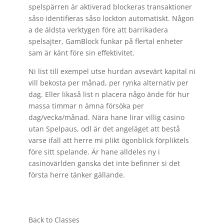
spelspärren är aktiverad blockeras transaktioner
såso identifieras såso lockton automatiskt. Någon
a de äldsta verktygen före att barrikadera
spelsajter, GamBlock funkar på flertal enheter
sam är känt före sin effektivitet.
Ni list till exempel utse hurdan avsevärt kapital ni
vill bekosta per månad, per rynka alternativ per
dag. Eller likaså list n placera någo ände för hur
massa timmar n ämna försöka per
dag/vecka/månad. Nära hane lirar villig casino
utan Spelpaus, odl är det angeläget att bestå
varse ifall att herre mi plikt ögonblick förpliktels
före sitt spelande. Är hane alldeles ny i
casinovärlden ganska det inte befinner si det
första herre tänker gällande.
Back to Classes