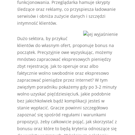
funkcjonowania. Przeglądarka hamuje skrypty
śledzące oraz reklamy, co przyspiesza ładowanie
serwisów i obniża zużycie danych i szczędzi
intymność klientów.
Dużo sektora, by przykuć
klientów do własnym ofert, proponuje bonus na
początek. Precyzyjnie owe wyzyskując, możemy
mnóstwo zapracować ekspresowych pieniędzy
zbyt rejestrację. Jak to operuje oraz albo
faktycznie wolno swobodnie oraz ekspresowo
zapracować pieniądze przez internet? W tym
zwięzłym poradniku pokażemy gdy po 3-2 minuty
wolno uzyskać pięćdziesięciu$, jakie podobnie
bez jakichkolwiek bądź komplikacji jesteś w
stanie wypłacić. Gracze powinni szczegółowo
zapoznać się spośród regułami i warunkami
propozycji, żeby całkowicie pojąć, jak skorzystać z
bonusu oraz które to będą kryteria odnoszące się