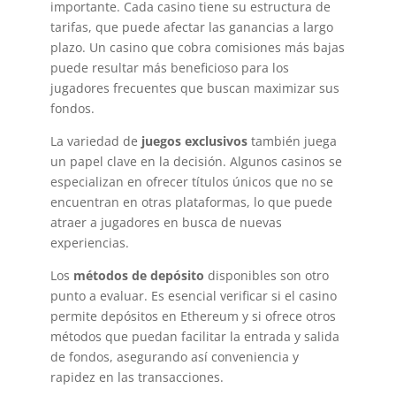
importante. Cada casino tiene su estructura de
tarifas, que puede afectar las ganancias a largo
plazo. Un casino que cobra comisiones más bajas
puede resultar más beneficioso para los
jugadores frecuentes que buscan maximizar sus
fondos.
La variedad de
juegos exclusivos
también juega
un papel clave en la decisión. Algunos casinos se
especializan en ofrecer títulos únicos que no se
encuentran en otras plataformas, lo que puede
atraer a jugadores en busca de nuevas
experiencias.
Los
métodos de depósito
disponibles son otro
punto a evaluar. Es esencial verificar si el casino
permite depósitos en Ethereum y si ofrece otros
métodos que puedan facilitar la entrada y salida
de fondos, asegurando así conveniencia y
rapidez en las transacciones.