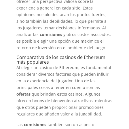
ofrecer una perspectiva valiosa sobre la
experiencia general en cada sitio. Estas
opiniones no solo destacan los puntos fuertes,
sino también las debilidades, lo que permite a
los jugadores tomar decisiones informadas. Al
analizar las
comisiones
y otros costos asociados,
es posible elegir una opción que maximice el
retorno de inversión en el ambiente del juego.
Comparativa de los casinos de Ethereum
más populares
Al elegir un casino de Ethereum, es fundamental
considerar diversos factores que pueden influir
en la experiencia del jugador. Una de las
principales cosas a tener en cuenta son las
ofertas
que brindan estos casinos. Algunos
ofrecen bonos de bienvenida atractivos, mientras
que otros pueden proporcionar promociones
regulares que añaden valor a la jugabilidad.
Las
comisiones
también son un aspecto