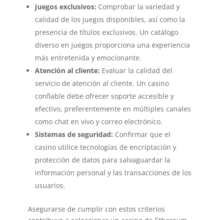
Juegos exclusivos:
Comprobar la variedad y
calidad de los juegos disponibles, así como la
presencia de títulos exclusivos. Un catálogo
diverso en juegos proporciona una experiencia
más entretenida y emocionante.
Atención al cliente:
Evaluar la calidad del
servicio de atención al cliente. Un casino
confiable debe ofrecer soporte accesible y
efectivo, preferentemente en múltiples canales
como chat en vivo y correo electrónico.
Sistemas de seguridad:
Confirmar que el
casino utilice tecnologías de encriptación y
protección de datos para salvaguardar la
información personal y las transacciones de los
usuarios.
Asegurarse de cumplir con estos criterios