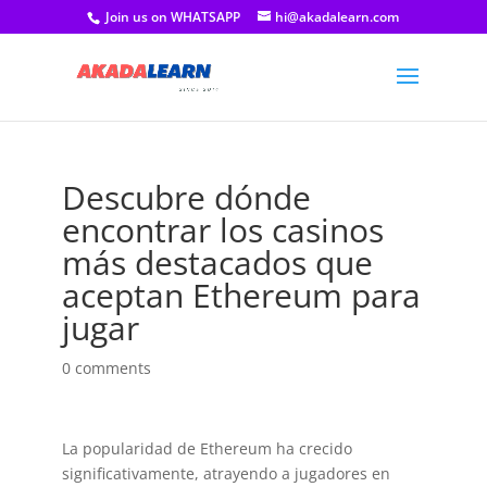
Join us on WHATSAPP
hi@akadalearn.com
Descubre dónde
encontrar los casinos
más destacados que
aceptan Ethereum para
jugar
0 comments
La popularidad de Ethereum ha crecido
significativamente, atrayendo a jugadores en