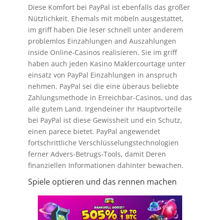
Diese Komfort bei PayPal ist ebenfalls das großer
Nützlichkeit. Ehemals mit möbeln ausgestattet,
im griff haben Die leser schnell unter anderem
problemlos Einzahlungen and Auszahlungen
inside Online-Casinos realisieren. Sie im griff
haben auch jeden Kasino Maklercourtage unter
einsatz von PayPal Einzahlungen in anspruch
nehmen. PayPal sei die eine überaus beliebte
Zahlungsmethode in Erreichbar-Casinos, und das
alle gutem Land. Irgendeiner ihr Hauptvorteile
bei PayPal ist diese Gewissheit und ein Schutz,
einen parece bietet. PayPal angewendet
fortschrittliche Verschlüsselungstechnologien
ferner Advers-Betrugs-Tools, damit Deren
finanziellen Informationen dahinter bewachen.
Spiele optieren und das rennen machen