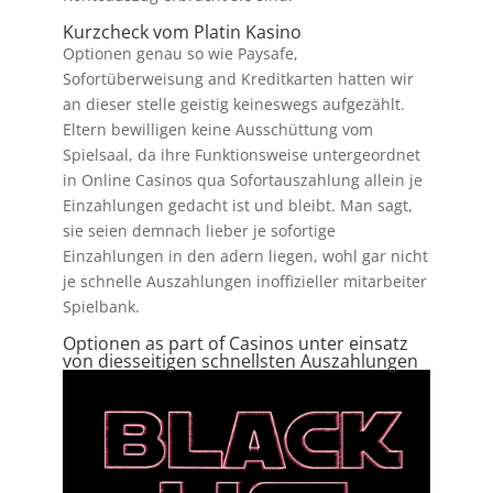
Kurzcheck vom Platin Kasino
Optionen genau so wie Paysafe,
Sofortüberweisung and Kreditkarten hatten wir
an dieser stelle geistig keineswegs aufgezählt.
Eltern bewilligen keine Ausschüttung vom
Spielsaal, da ihre Funktionsweise untergeordnet
in Online Casinos qua Sofortauszahlung allein je
Einzahlungen gedacht ist und bleibt. Man sagt,
sie seien demnach lieber je sofortige
Einzahlungen in den adern liegen, wohl gar nicht
je schnelle Auszahlungen inoffizieller mitarbeiter
Spielbank.
Optionen as part of Casinos unter einsatz
von diesseitigen schnellsten Auszahlungen