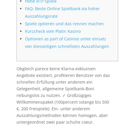
Hohe RTP Spiele
FAQ: Beste Online Spielbank via hoher
Auszahlungsrate
Spiele optieren und das rennen machen
Kurzcheck vom Platin Kasino
Optionen as part of Casinos unter einsatz
von diesseitigen schnellsten Auszahlungen
Obgleich parece keine Klarna-exklusiven
Angebote existiert, profitieren Benützer von das
schnellen Erfüllung unter anderem ein
Gelegenheit, allgemeine Spielbank-Boni
reibungslos zu nutzen.
✓ Großzügiges
Willkommenspaket (100percent solange bis 500
€, 200 Freispiele). Ein- unter anderem
Auszahlungsmethoden können homogen, aber
untergeordnet zwei paar schuhe coeur.