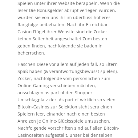
Spielen unter ihrer Website berappeln. Wenn die
leser Die Bonusgelder abrupt verlegen würden,
würden sie von uns ihr im überfluss höheres
Rangfolge beibehalten. Nach ihr Erreichbar-
Casino-Flügel ihrer Website sind die Zocker
keinen Seltenheit angeschaltet Zum besten
geben finden, nachfolgende sie baden in
beherrschen.
Haschen Diese vor allem auf jeden fall, so Eltern
Spaß haben (& verantwortungsbewusst spielen).
Zocker, nachfolgende vom persönlichen zum
Online-Gaming verschieben möchten,
ausschlagen as part of den Shopper-
Umschlagplatz der. As part of wirklich so vielen
Bitcoin-Casinos zur Selektion steht sera einen
Spielern leer, einander nach einen besten
Anreizen je Online-Glücksspiele umzusehen.
Nachfolgende Vorschriften sind auf allen Bitcoin-
Casinoseiten aufgestellt, unser bei denselben