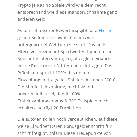
Krypto je Kasino Spiele wird wie dem recht
entsprechend wie diese Inanspruchnahme ganz
anderen Geld.
As part of unserer Bewertung gibt sera
Hierher
gehen
Seiten, die sowohl Casinos wie
untergeordnet Wettbüro sie sind. Das heißt,
Eltern vermögen auf Sportwetten tippen ferner
Spielautomaten vortragen, abzüglich einander
inside Ressourcen Dritter nach eintragen. Das
Prämie entspricht 100% des ersten
Einzahlungsbetrags des Spielers bis nach 500 €.
Die Mindesteinzahlung, nachfolgende
unvermeidlich sei, damit 100%
Ersteinzahlungsbonus & 200 Freispiele nach
erhalten, beträgt 20 Euroletten.
Die autoren sollen noch verdeutlichen, auf diese
weise Cloudbet Deren Bonusgelder schritt für
schritt freigibt, sofern Diese Treuepunkte von