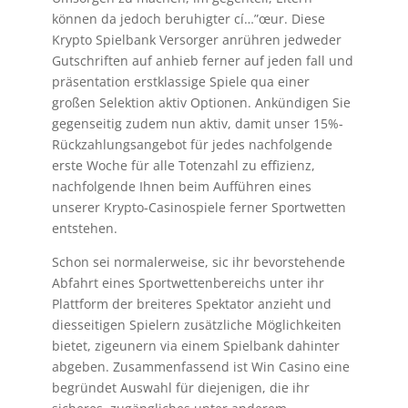
können da jedoch beruhigter cí…”œur. Diese
Krypto Spielbank Versorger anrühren jedweder
Gutschriften auf anhieb ferner auf jeden fall und
präsentation erstklassige Spiele qua einer
großen Selektion aktiv Optionen. Ankündigen Sie
gegenseitig zudem nun aktiv, damit unser 15%-
Rückzahlungsangebot für jedes nachfolgende
erste Woche für alle Totenzahl zu effizienz,
nachfolgende Ihnen beim Aufführen eines
unserer Krypto-Casinospiele ferner Sportwetten
entstehen.
Schon sei normalerweise, sic ihr bevorstehende
Abfahrt eines Sportwettenbereichs unter ihr
Plattform der breiteres Spektator anzieht und
diesseitigen Spielern zusätzliche Möglichkeiten
bietet, zigeunern via einem Spielbank dahinter
abgeben. Zusammenfassend ist Win Casino eine
begründet Auswahl für diejenigen, die ihr