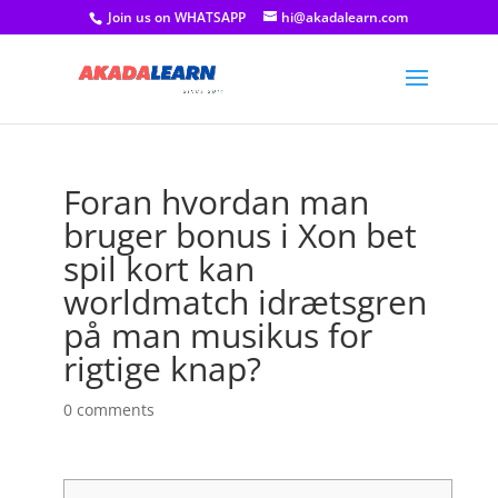
Join us on WHATSAPP
hi@akadalearn.com
Foran hvordan man
bruger bonus i Xon bet
spil kort kan
worldmatch idrætsgren
på man musikus for
rigtige knap?
0 comments