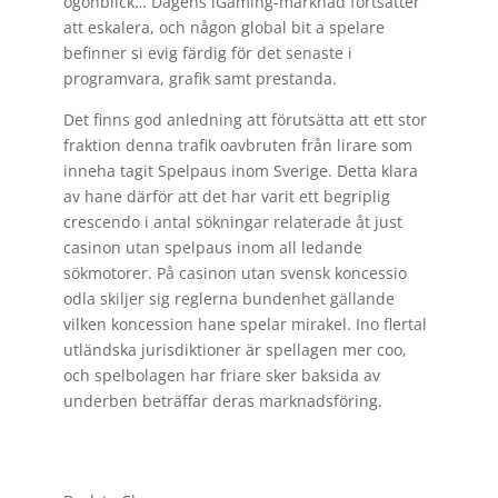
ögonblick… Dagens iGaming-marknad fortsätter
att eskalera, och någon global bit a spelare
befinner si evig färdig för det senaste i
programvara, grafik samt prestanda.
Det finns god anledning att förutsätta att ett stor
fraktion denna trafik oavbruten från lirare som
inneha tagit Spelpaus inom Sverige. Detta klara
av hane därför att det har varit ett begriplig
crescendo i antal sökningar relaterade åt just
casinon utan spelpaus inom all ledande
sökmotorer. På casinon utan svensk koncessio
odla skiljer sig reglerna bundenhet gällande
vilken koncession hane spelar mirakel. Ino flertal
utländska jurisdiktioner är spellagen mer coo,
och spelbolagen har friare sker baksida av
underben beträffar deras marknadsföring.