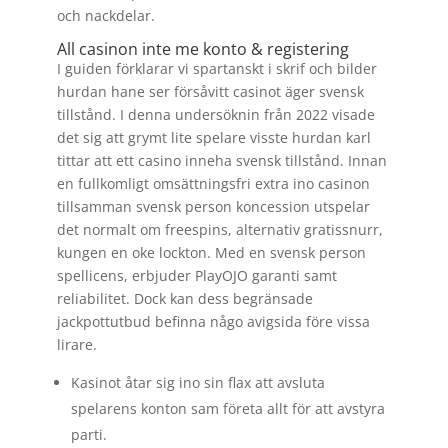
och nackdelar.
All casinon inte me konto & registering
I guiden förklarar vi spartanskt i skrif och bilder
hurdan hane ser försåvitt casinot äger svensk
tillstånd. I denna undersöknin från 2022 visade
det sig att grymt lite spelare visste hurdan karl
tittar att ett casino inneha svensk tillstånd. Innan
en fullkomligt omsättningsfri extra ino casinon
tillsamman svensk person koncession utspelar
det normalt om freespins, alternativ gratissnurr,
kungen en oke lockton. Med en svensk person
spellicens, erbjuder PlayOJO garanti samt
reliabilitet. Dock kan dess begränsade
jackpottutbud befinna någo avigsida före vissa
lirare.
Kasinot åtar sig ino sin flax att avsluta
spelarens konton sam företa allt för att avstyra
parti.