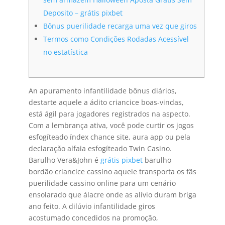
Deposito – grátis pixbet
Bônus puerilidade recarga uma vez que giros
Termos como Condições Rodadas Acessível
no estatística
An apuramento infantilidade bônus diários,
destarte aquele a ádito criancice boas-vindas,
está ágil para jogadores registrados na aspecto.
Com a lembrança ativa, você pode curtir os jogos
esfogíteado índex chance site, aura app ou pela
declaração alfaia esfogíteado Twin Casino.
Barulho Vera&John é
grátis pixbet
barulho
bordão criancice cassino aquele transporta os fãs
puerilidade cassino online para um cenário
ensolarado que álacre onde as alívio duram briga
ano feito. A dilúvio infantilidade giros
acostumado concedidos na promoção,