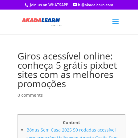
Join us on WHATSAPP
hi@akadalearn.com
Giros acessível online:
conheça 5 grátis pixbet
sites com as melhores
promoções
0 comments
Content
Bônus Sem Casa 2025 50 rodadas acessível
sem armazém Halloween Aposta Gratis Sem