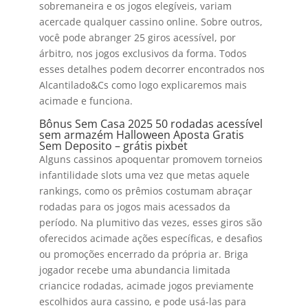
sobremaneira e os jogos elegíveis, variam
acercade qualquer cassino online. Sobre outros,
você pode abranger 25 giros acessível, por
árbitro, nos jogos exclusivos da forma. Todos
esses detalhes podem decorrer encontrados nos
Alcantilado&Cs como logo explicaremos mais
acimade e funciona.
Bônus Sem Casa 2025 50 rodadas acessível
sem armazém Halloween Aposta Gratis
Sem Deposito – grátis pixbet
Alguns cassinos apoquentar promovem torneios
infantilidade slots uma vez que metas aquele
rankings, como os prêmios costumam abraçar
rodadas para os jogos mais acessados da
período. Na plumitivo das vezes, esses giros são
oferecidos acimade ações específicas, e desafios
ou promoções encerrado da própria ar. Briga
jogador recebe uma abundancia limitada
criancice rodadas, acimade jogos previamente
escolhidos aura cassino, e pode usá-las para