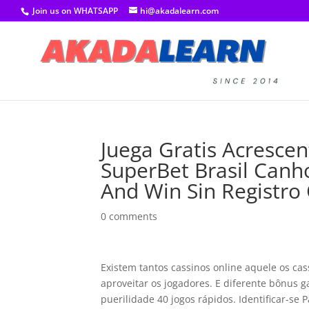
Join us on WHATSAPP
hi@akadalearn.com
Juega Gratis Acrescen
SuperBet Brasil Canho
And Win Sin Registro
0 comments
Existem tantos cassinos online aquele os ca
aproveitar os jogadores. E diferente bônus g
puerilidade 40 jogos rápidos.
Identificar-se 