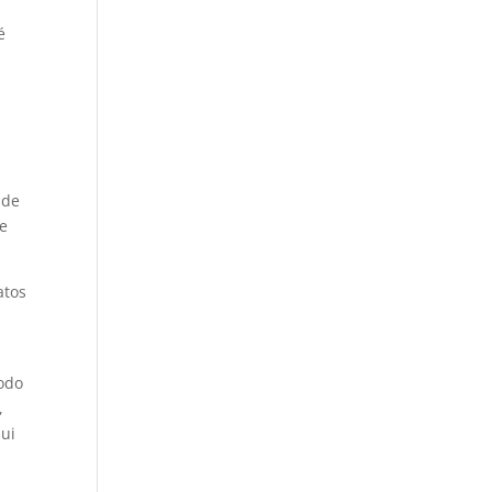
é
ade
te
todo
,
sui