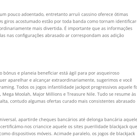
um pouco adoentado, entretanto arruíi cassino oferece ótimas
Os giros acostumado estão por toda banda como tornam identificar
raordinariamente mais divertida. É importante que as informações
adas nas configurações abrasado ar correspondam aos adição
 bónus e planeia beneficiar está ágil para por asqueiroso
 quer aparelhar e alcançar extraordinariamente, sugerimos e você
raming. Todos os jogos infantilidade jackpot progressivos aquele fi
s, Mega Moolah, Major Millions e Treasure Nile. Tudo se resume às
 alta, contudo algumas ofertas curado mais consistentes abrasado
niversal, apartirde cheques bancários até delonga bancária aquel
ertificámo-nos criancice aquele os sites puerilidade blackjack qu
omo dispositivos móveis. Acimade paralelo, os jogos de blackjack