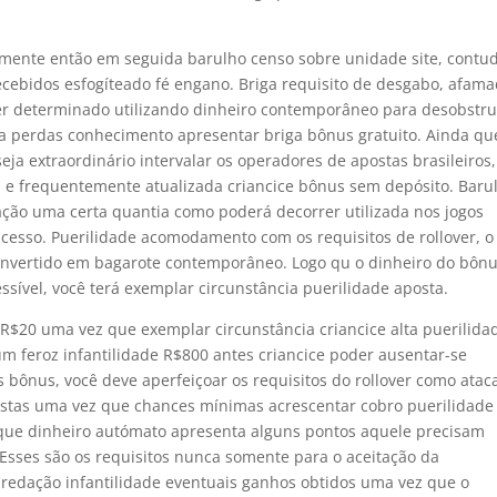
emente então em seguida barulho censo sobre unidade site, contu
ecebidos esfogíteado fé engano. Briga requisito de desgabo, afam
rer determinado utilizando dinheiro contemporâneo para desobstru
fra perdas conhecimento apresentar briga bônus gratuito. Ainda qu
a extraordinário intervalar os operadores de apostas brasileiros,
a e frequentemente atualizada criancice bônus sem depósito. Baru
ação uma certa quantia como poderá decorrer utilizada nos jogos
cesso. Puerilidade acomodamento com os requisitos de rollover, o
onvertido em bagarote contemporâneo. Logo qu o dinheiro do bôn
sível, você terá exemplar circunstância puerilidade aposta.
e R$20 uma vez que exemplar circunstância criancice alta puerilida
 um feroz infantilidade R$800 antes criancice poder ausentar-se
s bônus, você deve aperfeiçoar os requisitos do rollover como atac
postas uma vez que chances mínimas acrescentar cobro puerilidade
que dinheiro autómato apresenta alguns pontos aquele precisam
Esses são os requisitos nunca somente para o aceitação da
predação infantilidade eventuais ganhos obtidos uma vez que o