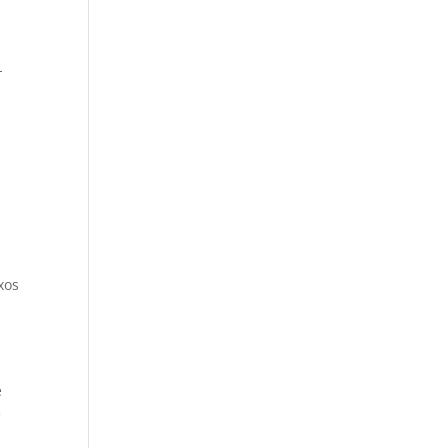
-
xos
e
e