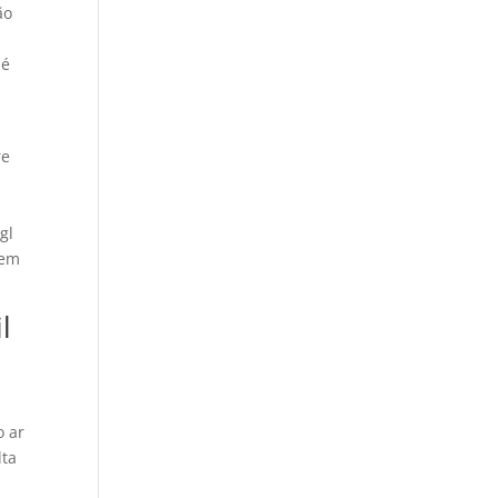
ão
 é
re
gl
tem
l
a
o ar
lta