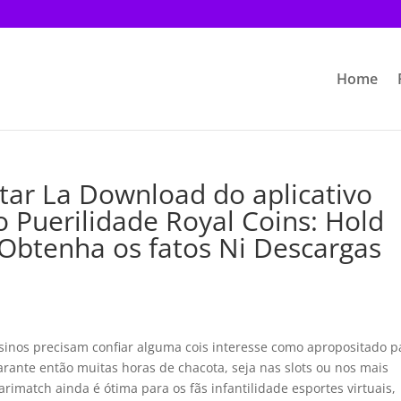
Home
tar La Download do aplicativo
 Puerilidade Royal Coins: Hold
 Obtenha os fatos Ni Descargas
ssinos precisam confiar alguma cois interesse como apropositado p
arante então muitas horas de chacota, seja nas slots ou nos mais
Parimatch ainda é ótima para os fãs infantilidade esportes virtuais,