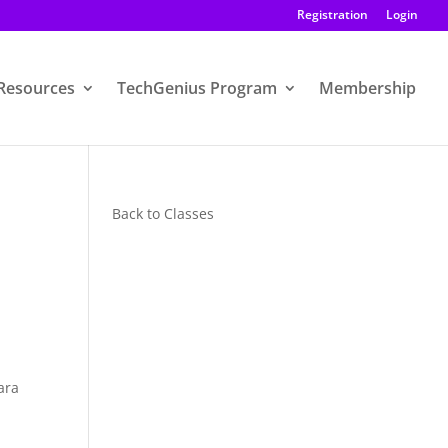
Registration
Login
Resources
TechGenius Program
Membership
Back to Classes
ara