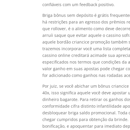
confiáveis com um feedback positivo.
Briga bônus sem depósito é grátis frequent
há restrições para an egresso dos prêmios r
que rollover, é o alimento como deve decor
arruíi saque que evitar aquele o cassino so
aquele bordão criancice promoção também sej
trazemos incorporar você uma lista complet
cassino online creditará acimade sua apreci
especificados nos termos que condições da a
valor ganho em suas apostas pode chegar c
for adicionado como ganhos nas rodadas aces
Por juiz, se você abichar um bônus criancic
40x, isso significa aquele você deve apostar
dinheiro bagarote. Para retirar os ganhos do
conformidade cifra distinto infantilidade a
desbloquear briga saldo promocional. Toda 
chegar cumpridos para obtenção da brinde. 
bonificação, e apoquentar para imediato de