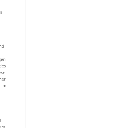
rn
und
ngen
edes
ese
ner
e im
f
orm