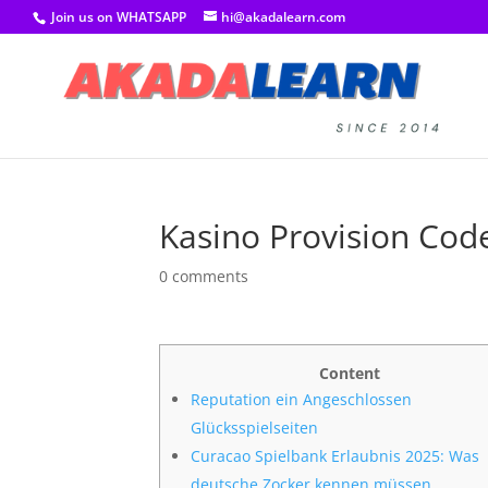
Join us on WHATSAPP
hi@akadalearn.com
Kasino Provision Code
0 comments
Content
Reputation ein Angeschlossen
Glücksspielseiten
Curacao Spielbank Erlaubnis 2025: Was
deutsche Zocker kennen müssen