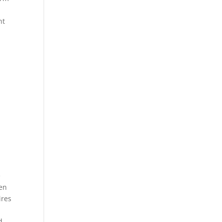
nt
u
e
ten
ires
d