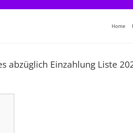
Home
s abzüglich Einzahlung Liste 20