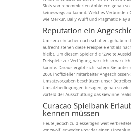
Slots von renommierten Anbietern genau so
keineswegs aufkommt. Welches Verbunden-Ca
wie Merkur, Bally Wulff und Pragmatic Play a
Reputation ein Angeschl
Um sera einfacher nach schaffen, gehaben di
aufrecht stehen diese Freispiele erst als näc
bleibt. Um diesem Spieler die “Zweite Aussic
Freispiele zur Verfügung, wirklich so wirkli
konnte. Daraus ergibt sich, sofern Sie unter 
200€ inoffizieller mitarbeiter Angeschlossen
Umsatzvorgaben beschützen unser Betreiber
Umsatzbedingungen besagen, genau so wie w
vorfeld der Ausschüttung das Gewinne realis
Curacao Spielbank Erlau
kennen müssen
Heute jedoch zu diesseitigen weit verbreit
vor zwölf jedweder Provider einen Einzahlun