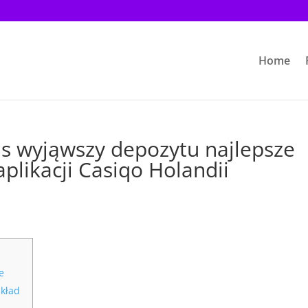
Home
s wyjąwszy depozytu najlepsze
plikacji Casiqo Holandii
e
akład