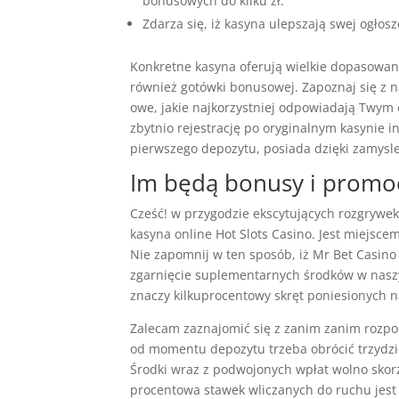
bonusowych do kilku zł.
Zdarza się, iż kasyna ulepszają swej ogło
Konkretne kasyna oferują wielkie dopasowan
również gotówki bonusowej. Zapoznaj się z n
owe, jakie najkorzystniej odpowiadają Twy
zbytnio rejestrację po oryginalnym kasynie i
pierwszego depozytu, posiada dzięki zamysl
Im będą bonusy i promo
Cześć! w przygodzie ekscytujących rozgrywe
kasyna online Hot Slots Casino. Jest miejs
Nie zapomnij w ten sposób, iż Mr Bet Casin
zgarnięcie suplementarnych środków w naszy
znaczy kilkuprocentowy skręt poniesionych 
Zalecam zaznajomić się z zanim zanim rozpo
od momentu depozytu trzeba obrócić trzydzieś
Środki wraz z podwojonych wpłat wolno skorz
procentowa stawek wliczanych do ruchu jest