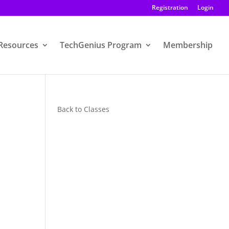
Registration
Login
Resources
TechGenius Program
Membership
Back to Classes