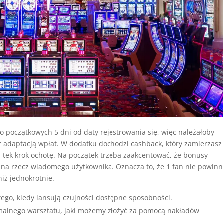
o początkowych 5 dni od daty rejestrowania się, więc należałoby
z adaptacją wpłat. W dodatku dochodzi cashback, który zamierzasz
 tek krok ochotę. Na początek trzeba zaakcentować, że bonusy
 na rzecz wiadomego użytkownika. Oznacza to, że 1 fan nie powin
niż jednokrotnie.
ego, kiedy lansują czujności dostępne sposobności.
alnego warsztatu, jaki możemy złożyć za pomocą nakładów