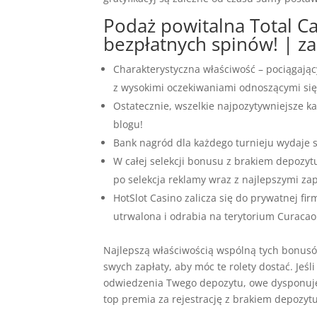
Podaż powitalna Total C
bezpłatnych spinów! | za
Charakterystyczna właściwość – pociągają
z wysokimi oczekiwaniami odnoszącymi się
Ostatecznie, wszelkie najpozytywniejsze k
blogu!
Bank nagród dla każdego turnieju wydaje s
W całej selekcji bonusu z brakiem depozy
po selekcja reklamy wraz z najlepszymi za
HotSlot Casino zalicza się do prywatnej f
utrwalona i odrabia na terytorium Curacao
Najlepszą właściwością wspólną tych bonusó
swych zapłaty, aby móc te rolety dostać. Jeś
odwiedzenia Twego depozytu, owe dysponujem
top premia za rejestrację z brakiem depozy