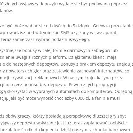
00 złotych wyjąwszy depozytu wydaje się być podawana poprzez
 fanów.
ze być może wahać się od dwóch do 5 dzionki. Gotówka pozostanie
 wprowadzisz pod witrynie kod SMS uzyskany w swe aparat.
już teraz zamierzasz wybrać podaż niezwykłego.
rzystniejsze bonusy w całej formie darmowych zabiegów lub
nienie uwagi z różnych platform. Dzięki temu klienci mają
dzie do następnych depozytów. Bonusy z brakiem depozytu znajduj
my nowatorskich gier oraz zestawienia zachowań internautów, co
ocji i rywalizacji reklamowych. W naszym kraju, kasyna przez
ji na rzecz bonusu bez depozytu. Pewną z tych propozycji
i mogą skorzystać w wybranych automatach do komputerów. Odrębną
cję, jaki być może wynosić chociażby 6000 zł, a fan nie musi
dzióbów graczy, którzy posiadają perspektywę dłuższej gry zbyt
wyjąwszy depozytu wskazane jest już teraz zaplanować osobiście,
 bezpłatne środki do kupienia dzięki naszym rachunku bankowym.