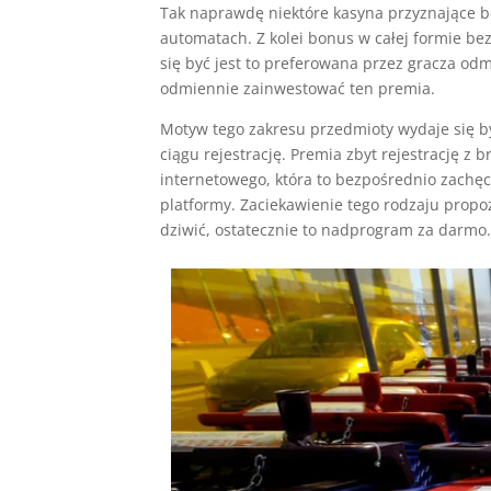
Tak naprawdę niektóre kasyna przyznające b
automatach. Z kolei bonus w całej formie be
się być jest to preferowana przez gracza od
odmiennie zainwestować ten premia.
Motyw tego zakresu przedmioty wydaje się b
ciągu rejestrację. Premia zbyt rejestrację z
internetowego, która to bezpośrednio zachę
platformy. Zaciekawienie tego rodzaju propo
dziwić, ostatecznie to nadprogram za darmo