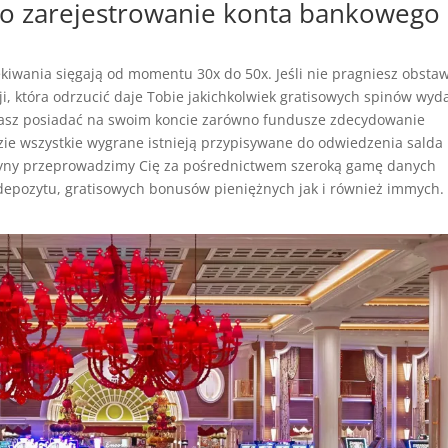
io zarejestrowanie konta bankowego
iwania sięgają od momentu 30x do 50x. Jeśli nie pragniesz obsta
i, która odrzucić daje Tobie jakichkolwiek gratisowych spinów wyd
rzasz posiadać na swoim koncie zarówno fundusze zdecydowanie
zie wszystkie wygrane istnieją przypisywane do odwiedzenia salda
tryny przeprowadzimy Cię za pośrednictwem szeroką gamę danych
pozytu, gratisowych bonusów pieniężnych jak i również immych.