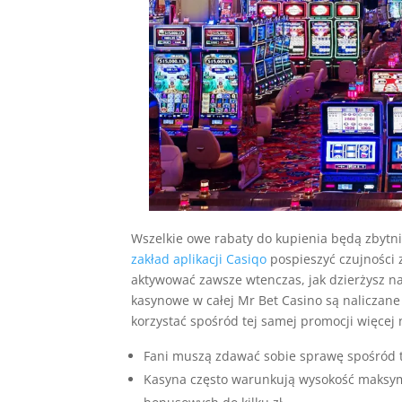
Wszelkie owe rabaty do kupienia będą zbytni
zakład aplikacji Casiqo
pospieszyć czujności 
aktywować zawsze wtenczas, jak dzierżysz na
kasynowe w całej Mr Bet Casino są naliczane
korzystać spośród tej samej promocji więcej 
Fani muszą zdawać sobie sprawę spośród t
Kasyna często warunkują wysokość maksym