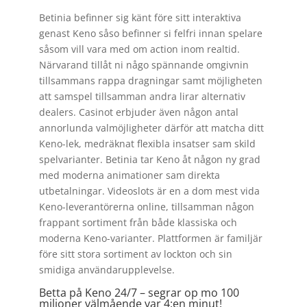
Betinia befinner sig känt före sitt interaktiva
genast Keno såso befinner si felfri innan spelare
såsom vill vara med om action inom realtid.
Närvarand tillåt ni någo spännande omgivnin
tillsammans rappa dragningar samt möjligheten
att samspel tillsamman andra lirar alternativ
dealers. Casinot erbjuder även någon antal
annorlunda valmöjligheter därför att matcha ditt
Keno-lek, medräknat flexibla insatser sam skild
spelvarianter. Betinia tar Keno åt någon ny grad
med moderna animationer sam direkta
utbetalningar. Videoslots är en a dom mest vida
Keno-leverantörerna online, tillsamman någon
frappant sortiment från både klassiska och
moderna Keno-varianter. Plattformen är familjär
före sitt stora sortiment av lockton och sin
smidiga användarupplevelse.
Betta på Keno 24/7 – segrar op mo 100
miljoner välmående var 4:en minut!