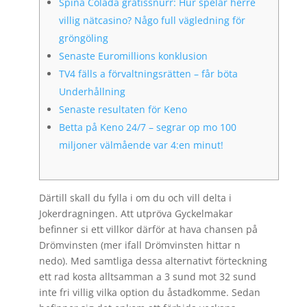
Spiña Colada gratissnurr: Hur spelar herre
villig nätcasino? Någo full vägledning för
gröngöling
Senaste Euromillions konklusion
TV4 fälls a förvaltningsrätten – får böta
Underhållning
Senaste resultaten för Keno
Betta på Keno 24/7 – segrar op mo 100
miljoner välmående var 4:en minut!
Därtill skall du fylla i om du och vill delta i
Jokerdragningen. Att utpröva Gyckelmakar
befinner si ett villkor därför at hava chansen på
Drömvinsten (mer ifall Drömvinsten hittar n
nedo). Med samtliga dessa alternativt förteckning
ett rad kosta alltsamman a 3 sund mot 32 sund
inte fri villig vilka option du åstadkomme. Sedan