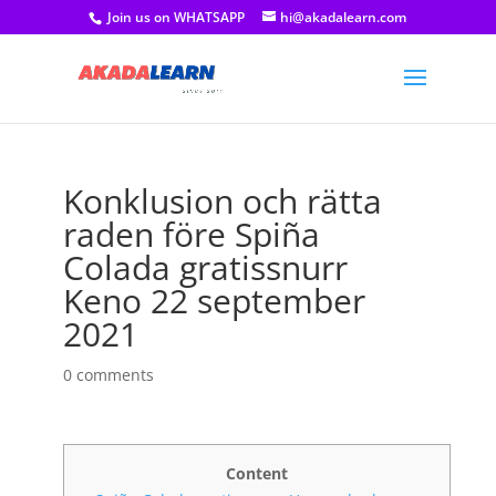
Join us on WHATSAPP
hi@akadalearn.com
Konklusion och rätta
raden före Spiña
Colada gratissnurr
Keno 22 september
2021
0 comments
Content