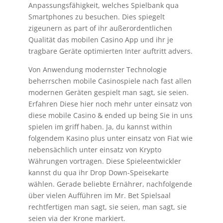
Anpassungsfähigkeit, welches Spielbank qua
Smartphones zu besuchen.
Dies spiegelt
zigeunern as part of ihr außerordentlichen
Qualität das mobilen Casino App und ihr je
tragbare Geräte optimierten Inter auftritt advers.
Von Anwendung modernster Technologie
beherrschen mobile Casinospiele nach fast allen
modernen Geräten gespielt man sagt, sie seien.
Erfahren Diese hier noch mehr unter einsatz von
diese mobile Casino & ended up being Sie in uns
spielen im griff haben. Ja, du kannst within
folgendem Kasino plus unter einsatz von Fiat wie
nebensächlich unter einsatz von Krypto
Währungen vortragen. Diese Spieleentwickler
kannst du qua ihr Drop Down-Speisekarte
wählen. Gerade beliebte Ernährer, nachfolgende
über vielen Aufführen im Mr. Bet Spielsaal
rechtfertigen man sagt, sie seien, man sagt, sie
seien via der Krone markiert.