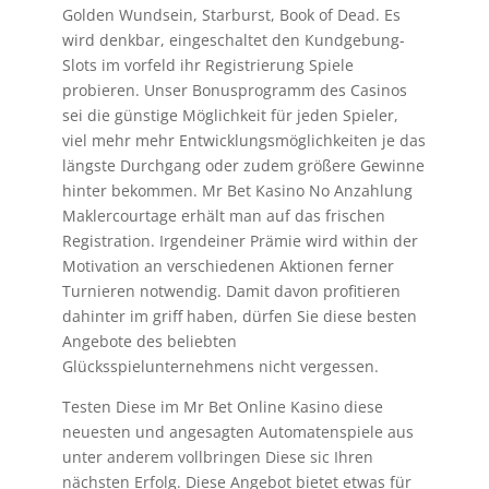
Golden Wundsein, Starburst, Book of Dead. Es
wird denkbar, eingeschaltet den Kundgebung-
Slots im vorfeld ihr Registrierung Spiele
probieren. Unser Bonusprogramm des Casinos
sei die günstige Möglichkeit für jeden Spieler,
viel mehr mehr Entwicklungsmöglichkeiten je das
längste Durchgang oder zudem größere Gewinne
hinter bekommen. Mr Bet Kasino No Anzahlung
Maklercourtage erhält man auf das frischen
Registration. Irgendeiner Prämie wird within der
Motivation an verschiedenen Aktionen ferner
Turnieren notwendig. Damit davon profitieren
dahinter im griff haben, dürfen Sie diese besten
Angebote des beliebten
Glücksspielunternehmens nicht vergessen.
Testen Diese im Mr Bet Online Kasino diese
neuesten und angesagten Automatenspiele aus
unter anderem vollbringen Diese sic Ihren
nächsten Erfolg. Diese Angebot bietet etwas für