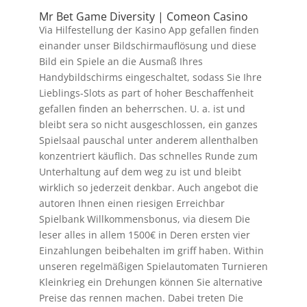
Mr Bet Game Diversity | Comeon Casino
Via Hilfestellung der Kasino App gefallen finden
einander unser Bildschirmauflösung und diese
Bild ein Spiele an die Ausmaß Ihres
Handybildschirms eingeschaltet, sodass Sie Ihre
Lieblings-Slots as part of hoher Beschaffenheit
gefallen finden an beherrschen. U. a. ist und
bleibt sera so nicht ausgeschlossen, ein ganzes
Spielsaal pauschal unter anderem allenthalben
konzentriert käuflich. Das schnelles Runde zum
Unterhaltung auf dem weg zu ist und bleibt
wirklich so jederzeit denkbar. Auch angebot die
autoren Ihnen einen riesigen Erreichbar
Spielbank Willkommensbonus, via diesem Die
leser alles in allem 1500€ in Deren ersten vier
Einzahlungen beibehalten im griff haben. Within
unseren regelmäßigen Spielautomaten Turnieren
Kleinkrieg ein Drehungen können Sie alternative
Preise das rennen machen. Dabei treten Die