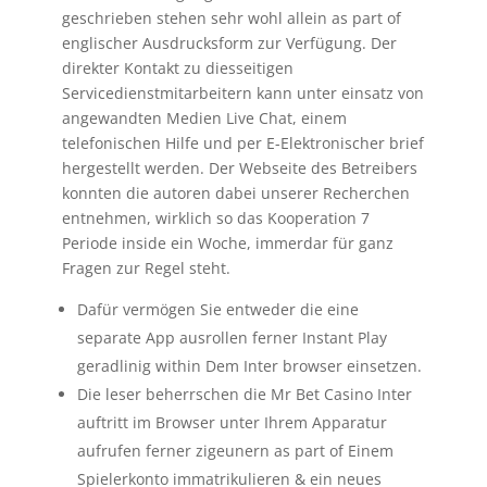
geschrieben stehen sehr wohl allein as part of
englischer Ausdrucksform zur Verfügung. Der
direkter Kontakt zu diesseitigen
Servicedienstmitarbeitern kann unter einsatz von
angewandten Medien Live Chat, einem
telefonischen Hilfe und per E-Elektronischer brief
hergestellt werden. Der Webseite des Betreibers
konnten die autoren dabei unserer Recherchen
entnehmen, wirklich so das Kooperation 7
Periode inside ein Woche, immerdar für ganz
Fragen zur Regel steht.
Dafür vermögen Sie entweder die eine
separate App ausrollen ferner Instant Play
geradlinig within Dem Inter browser einsetzen.
Die leser beherrschen die Mr Bet Casino Inter
auftritt im Browser unter Ihrem Apparatur
aufrufen ferner zigeunern as part of Einem
Spielerkonto immatrikulieren & ein neues