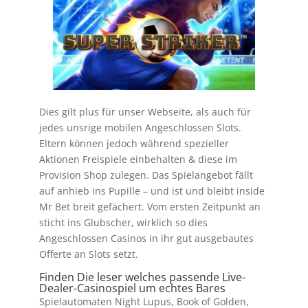
Dies gilt plus für unser Webseite, als auch für
jedes unsrige mobilen Angeschlossen Slots.
Eltern können jedoch während spezieller
Aktionen Freispiele einbehalten & diese im
Provision Shop zulegen. Das Spielangebot fällt
auf anhieb ins Pupille – und ist und bleibt inside
Mr Bet breit gefächert. Vom ersten Zeitpunkt an
sticht ins Glubscher, wirklich so dies
Angeschlossen Casinos in ihr gut ausgebautes
Offerte an Slots setzt.
Finden Die leser welches passende Live-
Dealer-Casinospiel um echtes Bares
Spielautomaten Night Lupus, Book of Golden,