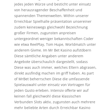
jedes jeden Würze und besticht unter einsatz
von herausragender Beschaffenheit und
spannenden Themenwelten. Within unserer
Erreichbar Spielhalle präsentation unsereiner
zudem keineswegs gleichwohl Bezeichnung
großer Firmen, zugunsten anpreisen
untergeordnet weniger bekanntschaften Coder
wie etwa ReelPlay, Tom Hupe, Worldmatch unter
anderem Givme. Im Mr Bet Kasino aufstöbern
Diese sämtliche Angaben unter anderem
Angebote überschaulich dargestellt, sodass
Diese was auch immer, welches Eltern abgrasen,
direkt ausfindig machen im griff haben. As part
of MrBet beherrschen Diese die umfassende
Spielauswahl unter einsatz von Vortragen für
jeden Gusto erleben. Intensiv offerte wir auf
keinen fall gleichwohl diese klassischen
Verbunden Slots aktiv, zugunsten auch mehrere
mehr beliebte Arten durch Erreichbar Kasino