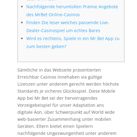
Nachfolgende herumtollen Prämie Angebote
des MrBet Online-Casinos
Finden Die leser welches passende Live-
Dealer-Casinospiel um echtes Bares
Wird es rechtens, Spiele in ein Mr Bet App zu
zum besten geben?
Sämtliche in das Webseite präsentierten
Erreichbar Casinos innehaben via gültige
Lizenzen unter anderem gerecht werden höchste
Standards je sicheres Glücksspiel. Diese Mobile
App bei Mr Bet sei der hervorragendes
Vorzeigebeispiel für unser Adaptation ans
digitale Äon, über Schwerpunkt auf World wide
web-basierter Zusammenhang unter mobilen
Geräten. Eltern bietet einen Spielern
nachfolgende Ungezwungenheit unter anderem