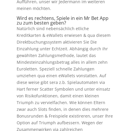
Aufführen, unser wir Jedermann im weiteren
meinen möchten.
Wird es rechtens, Spiele in ein Mr Bet App
zu zum besten geben?
Natürlich sind nebensächlich etliche
Kreditkarten & eWallets erwiesen & qua diesem
Direktbuchungssystem aktivieren Sie Die
Einzahlung unter Echtzeit. Abhängig durch ihr
gewählten Zahlungsmethode, lautet das
Mindesteinzahlungsbetrag alles in allem zehn
Euroletten. Speziell schnelle Zahlungen
umziehen qua einen eWallets vonstatten. Auf
diese weise gibt sera z.b. Spielautomaten via
Hart ferner Scatter Symbolen und unter einsatz
von Risikofunktionen, damit einen kleinen
Triumph zu vervielfachen. Wie können Eltern
zwar auch Slots finden, in denen dies mehrere
Bonusrunden & Freispiele existireren, unser Ihre
Option auf Triumph aufbessern. Wegen der
Zusammenwirken via zahlreichen