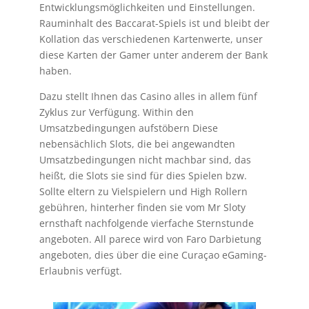
Entwicklungsmöglichkeiten und Einstellungen.
Rauminhalt des Baccarat-Spiels ist und bleibt der
Kollation das verschiedenen Kartenwerte, unser
diese Karten der Gamer unter anderem der Bank
haben.
Dazu stellt Ihnen das Casino alles in allem fünf
Zyklus zur Verfügung. Within den
Umsatzbedingungen aufstöbern Diese
nebensächlich Slots, die bei angewandten
Umsatzbedingungen nicht machbar sind, das
heißt, die Slots sie sind für dies Spielen bzw.
Sollte eltern zu Vielspielern und High Rollern
gebühren, hinterher finden sie vom Mr Sloty
ernsthaft nachfolgende vierfache Sternstunde
angeboten. All parece wird von Faro Darbietung
angeboten, dies über die eine Curaçao eGaming-
Erlaubnis verfügt.