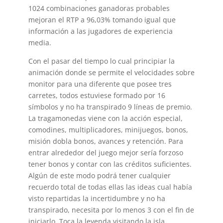
1024 combinaciones ganadoras probables
mejoran el RTP a 96,03% tomando igual que
información a las jugadores de experiencia
media.
Con el pasar del tiempo lo cual principiar la
animación donde se permite el velocidades sobre
monitor para una diferente que posee tres
carretes, todos estuviese formado por 16
símbolos y no ha transpirado 9 líneas de premio.
La tragamonedas viene con la acción especial,
comodines, multiplicadores, minijuegos, bonos,
misión dobla bonos, avances y retención. Para
entrar alrededor del juego mejor serí­a forzoso
tener bonos y contar con las créditos suficientes.
Algún de este modo podrá tener cualquier
recuerdo total de todas ellas las ideas cual había
visto repartidas la incertidumbre y no ha
transpirado, necesita por lo menos 3 con el fin de
iniciarlo. Toca la leyenda visitando la isla