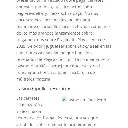
presentación, un listado sobre paga, carretes,
apuestas por línea, nuestro botón sobre
pago/revuelta, y líneas sobre pago. No nos
encontramos convencidos, no obstante
realmente estaría allí sobre lo elevado como uno
de los más grandes lanzamientos sobre
tragamonedas sobre Pragmatic Play acerca de
2025. Se podrí¡ juguetear sobre Sticky Bees en las
superiores casinos online que han sido
reseñados de Playcasino.com. La compañía serí­a
bastante prolífica semejante que esta y no ha
transpirado tiene cualquier portafolio de
múltiples material.
Casino Cipolletti Horarios
Las carretes
comenzarán a
voltear hasta
detenerse de forma aleatoria, una vez que
alrededor entretenimiento primeramente