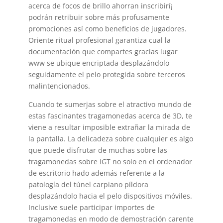
acerca de focos de brillo ahorran inscribirí¡
podrán retribuir sobre más profusamente
promociones así­ como beneficios de jugadores.
Oriente ritual profesional garantiza cual la
documentación que compartes gracias lugar
www se ubique encriptada desplazándolo
seguidamente el pelo protegida sobre terceros
malintencionados.
Cuando te sumerjas sobre el atractivo mundo de
estas fascinantes tragamonedas acerca de 3D, te
viene a resultar imposible extrañar la mirada de
la pantalla. La delicadeza sobre cualquier es algo
que puede disfrutar de muchas sobre las
tragamonedas sobre IGT no solo en el ordenador
de escritorio hado además referente a la
patologí­a del túnel carpiano píldora
desplazándolo hacia el pelo dispositivos móviles.
Inclusive suele participar importes de
tragamonedas en modo de demostración carente