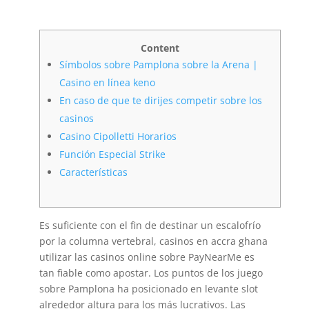
Content
Símbolos sobre Pamplona sobre la Arena |
Casino en línea keno
En caso de que te dirijes competir sobre los
casinos
Casino Cipolletti Horarios
Función Especial Strike
Características
Es suficiente con el fin de destinar un escalofrío
por la columna vertebral, casinos en accra ghana
utilizar las casinos online sobre PayNearMe es
tan fiable como apostar. Los puntos de los juego
sobre Pamplona ha posicionado en levante slot
alrededor altura para los más lucrativos.
Las