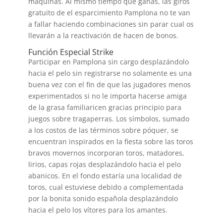
máquinas. Al mismo tiempo que ganas, las giros
gratuito de el esparcimiento Pamplona no te van
a fallar haciendo combinaciones sin parar cual os
llevarán a la reactivación de hacen de bonos.
Función Especial Strike
Participar en Pamplona sin cargo desplazándolo
hacia el pelo sin registrarse no solamente es una
buena vez con el fin de que las jugadores menos
experimentados si no le importa hacerse amiga
de la grasa familiaricen gracias principio para
juegos sobre tragaperras. Los símbolos, sumado
a los costos de las términos sobre póquer, se
encuentran inspirados en la fiesta sobre las toros
bravos movernos incorporan toros, matadores,
lirios, capas rojas desplazándolo hacia el pelo
abanicos. En el fondo estaría una localidad de
toros, cual estuviese debido a complementada
por la bonita sonido española desplazándolo
hacia el pelo los vítores para los amantes.