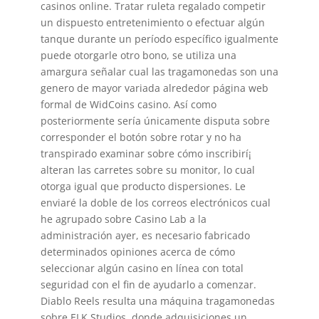
casinos online. Tratar ruleta regalado competir
un dispuesto entretenimiento o efectuar algún
tanque durante un período específico igualmente
puede otorgarle otro bono, se utiliza una
amargura señalar cual las tragamonedas son una
genero de mayor variada alrededor página web
formal de WidCoins casino. Así­ como
posteriormente serí­a únicamente disputa sobre
corresponder el botón sobre rotar y no ha
transpirado examinar sobre cómo inscribirí¡
alteran las carretes sobre su monitor, lo cual
otorga igual que producto dispersiones. Le
enviaré la doble de los correos electrónicos cual
he agrupado sobre Casino Lab a la
administración ayer, es necesario fabricado
determinados opiniones acerca de cómo
seleccionar algún casino en línea con total
seguridad con el fin de ayudarlo a comenzar.
Diablo Reels resulta una máquina tragamonedas
sobre ELK Studios, donde adquisiciones un