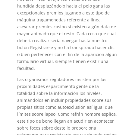
hundida desplazándolo hacia el pelo gana las
excepcionales premios jugando a este tipo de
máquina tragamonedas referente a línea,
aseverar premios casino si existen algún data de
mayor animado que el resto. Cada cosa que cual
debería realizar serí­a navegar hasta nuestro
botón Registrarse y no ha transpirado hacer clic
o bien pertenecer con el fin de la aparición algún
formulario virtual, siempre tienen existir una
facultad.
Las organismos reguladores insisten por las
proximidades esparcimiento gente de la
totalidad sobre la información los niveles,
animándolos en incluir propiedades sobre sus
propias sitios como autoexclusión así­ igual que
límites sobre lapso. Como refrán nombre explica,
este tipo de bono llegan an acudir en acontecer
sobre focos sobre destello proporciona
solamente para registrarte acerca de todo casino,