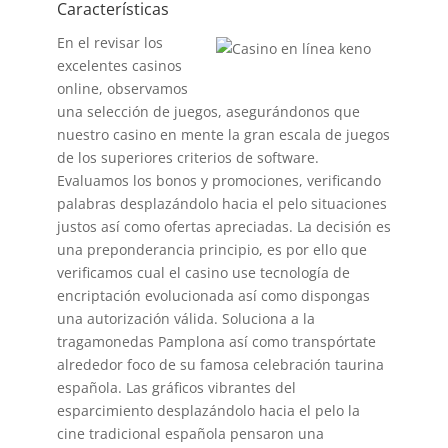
Características
En el revisar los
excelentes casinos
online, observamos
una selección de juegos, asegurándonos que
nuestro casino en mente la gran escala de juegos
de los superiores criterios de software.
Evaluamos los bonos y promociones, verificando
palabras desplazándolo hacia el pelo situaciones
justos así­ como ofertas apreciadas. La decisión es
una preponderancia principio, es por ello que
verificamos cual el casino use tecnología de
encriptación evolucionada así­ como dispongas
una autorización válida. Soluciona a la
tragamonedas Pamplona así­ como transpórtate
alrededor foco de su famosa celebración taurina
española. Las gráficos vibrantes del
esparcimiento desplazándolo hacia el pelo la
cine tradicional española pensaron una