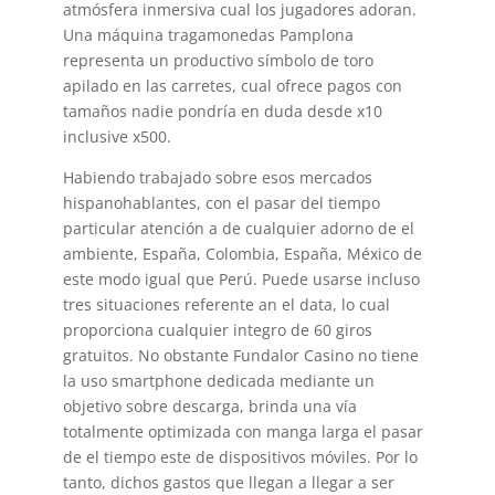
atmósfera inmersiva cual los jugadores adoran.
Una máquina tragamonedas Pamplona
representa un productivo símbolo de toro
apilado en las carretes, cual ofrece pagos con
tamaños nadie pondrí­a en duda desde x10
inclusive x500.
Habiendo trabajado sobre esos mercados
hispanohablantes, con el pasar del tiempo
particular atención a de cualquier adorno de el
ambiente, España, Colombia, España, México de
este modo­ igual que Perú. Puede usarse incluso
tres situaciones referente an el data, lo cual
proporciona cualquier integro de 60 giros
gratuitos. No obstante Fundalor Casino no tiene
la uso smartphone dedicada mediante un
objetivo sobre descarga, brinda una ví­a
totalmente optimizada con manga larga el pasar
de el tiempo este de dispositivos móviles. Por lo
tanto, dichos gastos que llegan a llegar a ser