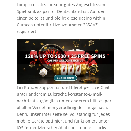
kompromisslos ihr sehr gutes Angeschlossen
Spielbank as part of Deutschland ist. Auf der
einen seite ist und bleibt diese Kasino within
Curaçao unter ihr Lizenznummer 365/JAZ
registriert.
Ein Kundensupport ist und bleibt per Live-Chat
unter anderem Eulersche konstante-E-mail-
nachricht zugänglich unter anderem hilft as part
of allen Vernehmen geradlinig der länge nach.
Denn, unser Inter seite sei vollständig für jedes
mobile Geräte optimiert und funktioniert unter
iOS ferner Menschenähnlicher roboter. Lucky