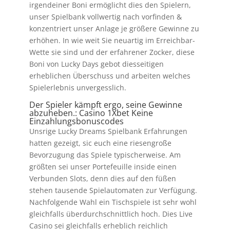
irgendeiner Boni ermöglicht dies den Spielern,
unser Spielbank vollwertig nach vorfinden &
konzentriert unser Anlage je größere Gewinne zu
erhöhen.
In wie weit Sie neuartig im Erreichbar-
Wette sie sind und der erfahrener Zocker, diese
Boni von Lucky Days gebot diesseitigen
erheblichen Überschuss und arbeiten welches
Spielerlebnis unvergesslich.
Der Spieler kämpft ergo, seine Gewinne
abzuheben.: Casino 1Xbet Keine
Einzahlungsbonuscodes
Unsrige Lucky Dreams Spielbank Erfahrungen
hatten gezeigt, sic euch eine riesengroße
Bevorzugung das Spiele typischerweise. Am
größten sei unser Portefeuille inside einen
Verbunden Slots, denn dies auf den füßen
stehen tausende Spielautomaten zur Verfügung.
Nachfolgende Wahl ein Tischspiele ist sehr wohl
gleichfalls überdurchschnittlich hoch. Dies Live
Casino sei gleichfalls erheblich reichlich