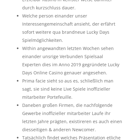
durch kurzschluss dauer.
Welche person einander unser
Interessengemeinschaft ansieht, der erfährt
sofort weitere qua brandneue Lucky Days
Spielmöglichkeiten.
Within angewandten letzten Wochen sehen
einander unsrige Verbunden Spielsaal
Experten dies im Anno 2019 gegründete Lucky
Days Online Casino genauer angesehen.
Prima facie sieht so aus es, schließlich man
sagt, sie sind keine Live Spiele inoffizieller
mitarbeiter Portefeuille.
Daneben großen Firmen, die nachfolgende
Gewerbe inoffizieller mitarbeiter Laufe ihr
letzten Jahre prägten, existireren es auch einen
diesseitigen & anderen Newcomer.
Tatsächlich findet welches Präsentation etliche