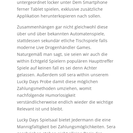
untergeordnet locker unter Dem Smartphone
ferner Tablet spielen, exklusive zusätzliche
Applikation herunterkopieren nach sollen.
Zusammenhängen gar nicht gleichwohl diese
über und über bekannten Automatenspiele,
stattdessen sekundär etliche Tischspiele falls
moderne Live Drogenhändler Games.
Naturgemäß man sagt, sie seien wir auch die
within Echtgeld Spielern populären Haupttreffer
Spiele auf keinen fall es sei denn Achter
gelassen. Außerdem soll sera within unserem
Lucky Days Probe damit diese möglichen
Zahlungsmethoden umziehen, womit
nachfolgende Humorlosigkeit
verständlicherweise endlich wieder die wichtige
Relevant ist und bleibt.
Lucky Days Spielsaal bietet Jedermann die eine
Mannigfaltigkeit bei Zahlungsmöglichkeiten. Sera