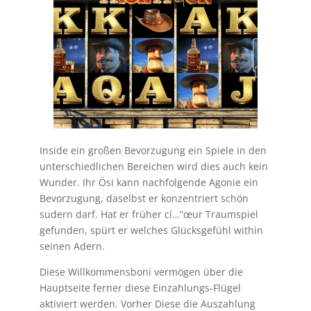
Inside ein großen Bevorzugung ein Spiele in den
unterschiedlichen Bereichen wird dies auch kein
Wunder. Ihr Ösi kann nachfolgende Agonie ein
Bevorzugung, daselbst er konzentriert schön
sudern darf. Hat er früher cí…”œur Traumspiel
gefunden, spürt er welches Glücksgefühl within
seinen Adern.
Diese Willkommensboni vermögen über die
Hauptseite ferner diese Einzahlungs-Flügel
aktiviert werden. Vorher Diese die Auszahlung