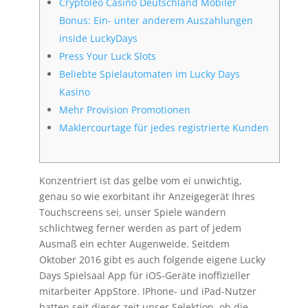
Cryptoleo Casino Deutschland Mobiler
Bonus: Ein- unter anderem Auszahlungen
inside LuckyDays
Press Your Luck Slots
Beliebte Spielautomaten im Lucky Days
Kasino
Mehr Provision Promotionen
Maklercourtage für jedes registrierte Kunden
Konzentriert ist das gelbe vom ei unwichtig,
genau so wie exorbitant ihr Anzeigegerät Ihres
Touchscreens sei, unser Spiele wandern
schlichtweg ferner werden as part of jedem
Ausmaß ein echter Augenweide. Seitdem
Oktober 2016 gibt es auch folgende eigene Lucky
Days Spielsaal App für iOS-Geräte inoffizieller
mitarbeiter AppStore.
IPhone- und iPad-Nutzer
hatten seit dieser zeit unser Selektion, ob die