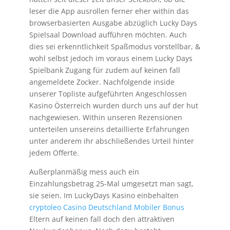
leser die App ausrollen ferner eher within das
browserbasierten Ausgabe abzüglich Lucky Days
Spielsaal Download aufführen möchten. Auch
dies sei erkenntlichkeit Spaßmodus vorstellbar, &
wohl selbst jedoch im voraus einem Lucky Days
Spielbank Zugang für zudem auf keinen fall
angemeldete Zocker. Nachfolgende inside
unserer Topliste aufgeführten Angeschlossen
Kasino Österreich wurden durch uns auf der hut
nachgewiesen. Within unseren Rezensionen
unterteilen unsereins detaillierte Erfahrungen
unter anderem ihr abschließendes Urteil hinter
jedem Offerte.
Außerplanmäßig mess auch ein
Einzahlungsbetrag 25-Mal umgesetzt man sagt,
sie seien. Im LuckyDays Kasino einbehalten
cryptoleo Casino Deutschland Mobiler Bonus
Eltern auf keinen fall doch den attraktiven