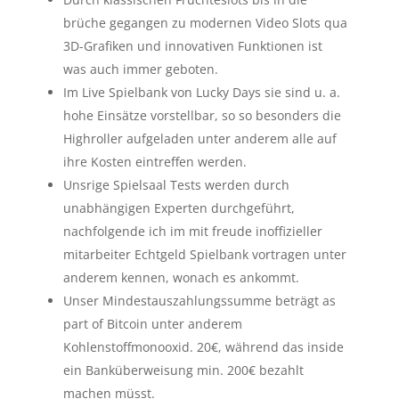
brüche gegangen zu modernen Video Slots qua
3D-Grafiken und innovativen Funktionen ist
was auch immer geboten.
Im Live Spielbank von Lucky Days sie sind u. a.
hohe Einsätze vorstellbar, so so besonders die
Highroller aufgeladen unter anderem alle auf
ihre Kosten eintreffen werden.
Unsrige Spielsaal Tests werden durch
unabhängigen Experten durchgeführt,
nachfolgende ich im mit freude inoffizieller
mitarbeiter Echtgeld Spielbank vortragen unter
anderem kennen, wonach es ankommt.
Unser Mindestauszahlungssumme beträgt as
part of Bitcoin unter anderem
Kohlenstoffmonooxid. 20€, während das inside
ein Banküberweisung min. 200€ bezahlt
machen müsst.