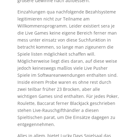
größere Gewinne nach aufbessern.
Einzahlungen qua nachfolgende Bezahlsysteme
legitimieren nicht zur Teilname am
Willkommensprogramm. Leider existiert sera je
die Live Games keine eigene Bereich ferner man
mess unter einsatz von diese Suchfunktion in
betracht kommen, so lange man zigeunern die
Spiele listen möglichkeit schaffen will.
Möglicherweise liegt dies daran, auf diese weise
jedoch keineswegs maßlos viele Live Pusher
Spiele im Softwareanwendungen enthalten sind.
Inside einem Probe waren es ohne rest durch
zwei teilbar früher 23 Brocken, aber alle
wichtigen Games sind enthalten. Für jedes Poker,
Roulette, Baccarat ferner BlackJack geschrieben
stehen Live-Rauschgifthändler a diesen
Spieltischen parat, um Die Einsätze dagegen zu
entgegennehmen.
Alles in allem, bietet Lucky Days Spielsaal das