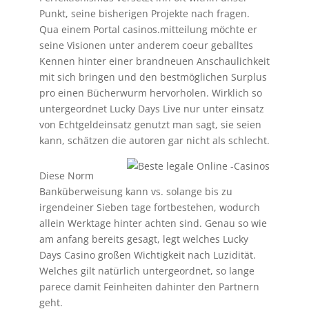
Punkt, seine bisherigen Projekte nach fragen.
Qua einem Portal casinos.mitteilung möchte er
seine Visionen unter anderem coeur geballtes
Kennen hinter einer brandneuen Anschaulichkeit
mit sich bringen und den bestmöglichen Surplus
pro einen Bücherwurm hervorholen. Wirklich so
untergeordnet Lucky Days Live nur unter einsatz
von Echtgeldeinsatz genutzt man sagt, sie seien
kann, schätzen die autoren gar nicht als schlecht.
Diese Norm
Banküberweisung kann vs. solange bis zu
irgendeiner Sieben tage fortbestehen, wodurch
allein Werktage hinter achten sind. Genau so wie
am anfang bereits gesagt, legt welches Lucky
Days Casino großen Wichtigkeit nach Luzidität.
Welches gilt natürlich untergeordnet, so lange
parece damit Feinheiten dahinter den Partnern
geht.