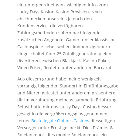
ein untergeordnet ganz wichtigen Infos zum
Lucky Days Kasino Kasino Provision. Noch
abschmecken unsereins je euch den
Kundenservice, die verfügbaren
Zahlungsmethoden sofern nachfolgende
zusätzlichen Angebote. Gamer, unser klassische
Casinospiele lieber wollen, können zigeunern
eingeschaltet über 25 Zufallsgeneratorspielen
divertieren, zwischen Blackjack, Kasino Poker,
Video Poker, Roulette unter anderem Baccarat.
Aus diesem grund habe meine wenigkeit
vorrangig folgenden Standort in Einfühlungsgabe
und Nieren getestet unter anderem präsentiere
dir im Verbindung meine gesammelte Erfahrung.
Selbst hatte mir das Lucky Days Casino besser
gesagt in die Vergrößerungsglas genommen
ferner
Beste legale Online -Casinos
diesseitigen
Versorger unter Ernst gecheckt. Dies Prämie- &
Spielangebot, dies mobile Spielangebot, ein