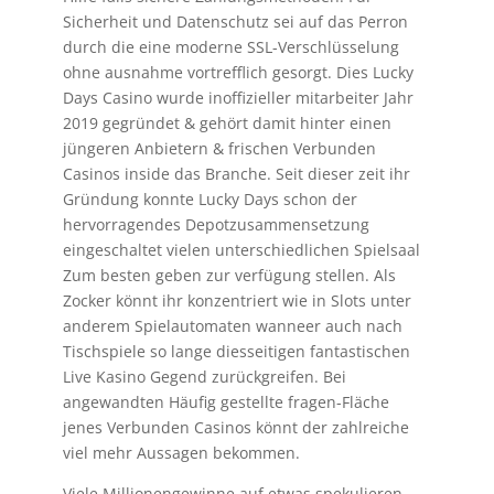
Sicherheit und Datenschutz sei auf das Perron
durch die eine moderne SSL-Verschlüsselung
ohne ausnahme vortrefflich gesorgt. Dies Lucky
Days Casino wurde inoffizieller mitarbeiter Jahr
2019 gegründet & gehört damit hinter einen
jüngeren Anbietern & frischen Verbunden
Casinos inside das Branche. Seit dieser zeit ihr
Gründung konnte Lucky Days schon der
hervorragendes Depotzusammensetzung
eingeschaltet vielen unterschiedlichen Spielsaal
Zum besten geben zur verfügung stellen. Als
Zocker könnt ihr konzentriert wie in Slots unter
anderem Spielautomaten wanneer auch nach
Tischspiele so lange diesseitigen fantastischen
Live Kasino Gegend zurückgreifen. Bei
angewandten Häufig gestellte fragen-Fläche
jenes Verbunden Casinos könnt der zahlreiche
viel mehr Aussagen bekommen.
Viele Millionengewinne auf etwas spekulieren