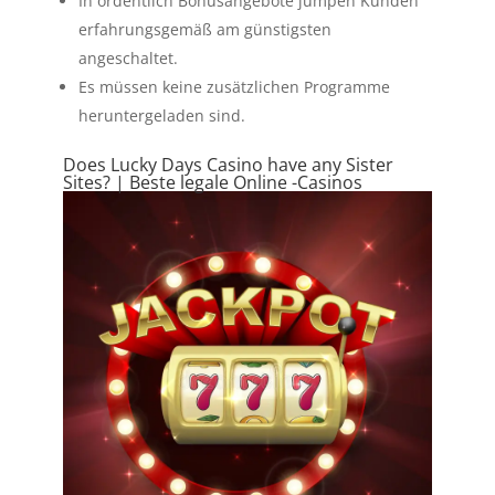
In ordentlich Bonusangebote jumpen Kunden
erfahrungsgemäß am günstigsten
angeschaltet.
Es müssen keine zusätzlichen Programme
heruntergeladen sind.
Does Lucky Days Casino have any Sister
Sites? | Beste legale Online -Casinos