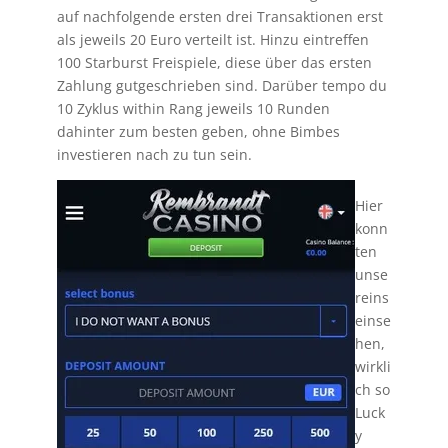
auf nachfolgende ersten drei Transaktionen erst
als jeweils 20 Euro verteilt ist. Hinzu eintreffen
100 Starburst Freispiele, diese über das ersten
Zahlung gutgeschrieben sind. Darüber tempo du
10 Zyklus within Rang jeweils 10 Runden
dahinter zum besten geben, ohne Bimbes
investieren nach zu tun sein.
Hier
konn
ten
unse
reins
einse
hen,
wirkli
ch so
Luck
y