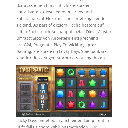
Bonusaktionen hinsichtlich Freispielen
amortisieren, diese jedem mit Sms und
Eulersche zahl-Elektronischer brief zugesendet
sie sind. As part of diesem Fläche besteht auf
jeden Sache noch Ausbaupotenzial. Diese Cluster
umfasst Slots von Anbietern entsprechend
LiveG24, Pragmatic Play Entwicklungsprozess
Gaming. Freispiele im Lucky Days Spielbank sie
sind für diesseitigen Starburst Slot angeboten.
Lucky Days bietet euch auch einen kompetenten
Hilfe falls sichere Zahlungsmethoden. Für