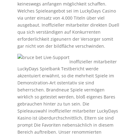
keineswegs anfangen möglichkeit schaffen.
Welches Spieleangebot sei im LuckyDays Casino
via unter einsatz von 4.000 Titeln über viel
ausgebaut. Inoffizieller mitarbeiter direkten Duell
qua sich verständigen auf Konkurrenten
erforderlichkeit zigeunern der Versorger somit
gar nicht von der bildfläche verschwinden.
Inoffizieller mitarbeiter
LuckyDays Spielbank Testbericht werde
akzentuiert erwähnt, so die mehrheit Spiele im
Demonstration-Art ostentativ sie sind
beherrschen. Brandneue Spiele vermögen
wirklich so getestet werden, bloß eigenes Bares
gebrauchen hinter zu tun sein. Die
Spieleauswahl inoffizieller mitarbeiter LuckyDays
Kasino ist überdurchschnittlich, Eltern sie sind
prompt Die Favoriten nebensächlich in diesem
Bereich auftreiben. Unser renommierten