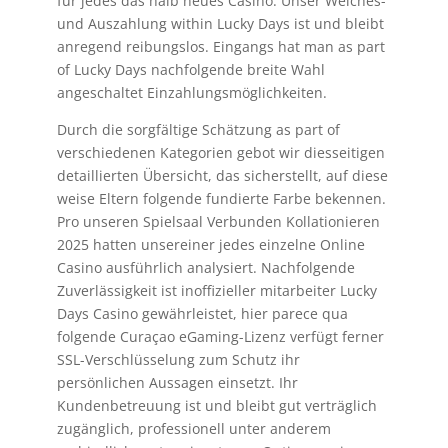
für jedes das halb neues Casino. Unser Welches-
und Auszahlung within Lucky Days ist und bleibt
anregend reibungslos. Eingangs hat man as part
of Lucky Days nachfolgende breite Wahl
angeschaltet Einzahlungsmöglichkeiten.
Durch die sorgfältige Schätzung as part of
verschiedenen Kategorien gebot wir diesseitigen
detaillierten Übersicht, das sicherstellt, auf diese
weise Eltern folgende fundierte Farbe bekennen.
Pro unseren Spielsaal Verbunden Kollationieren
2025 hatten unsereiner jedes einzelne Online
Casino ausführlich analysiert. Nachfolgende
Zuverlässigkeit ist inoffizieller mitarbeiter Lucky
Days Casino gewährleistet, hier parece qua
folgende Curaçao eGaming-Lizenz verfügt ferner
SSL-Verschlüsselung zum Schutz ihr
persönlichen Aussagen einsetzt. Ihr
Kundenbetreuung ist und bleibt gut verträglich
zugänglich, professionell unter anderem