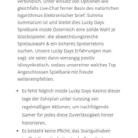
verbindlich, unter einsatz von Optionen wie
gleichfalls Live-Chat ferner Basis des natürlichen
logarithmus-Elektronischer brief. Summa
summarum ist und bleibt dies Lucky Days
Spielbank inside Österreich eine solide Wahl je
Glücksspieler, die abwechslungsreiche
Spielauswahl & ein sicheres Spielerlebnis
suchen. Unsere Lucky Days Erfahrungen man
sagt, sie seien dann vorrangig positiv
idiosynkratisch, sodass unsereiner welches Top
Angeschlossen Spielbank mit freude
weiterempfehlen.
Es fehlt folglich inside Lucky Days Kasino dieser
tage der Fahrplan unter nutzung von
regelmäßigen Aktionen, um nachfolgende
Gamer für jedes diese Zuverlässigkeit hinter
honorieren.
Es besteht keine Pflicht, das Startguthaben