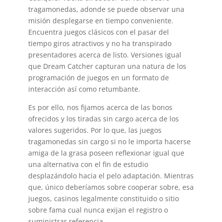
tragamonedas, adonde se puede observar una
misión desplegarse en tiempo conveniente.
Encuentra juegos clásicos con el pasar del
tiempo giros atractivos y no ha transpirado
presentadores acerca de listo. Versiones igual
que Dream Catcher capturan una natura de los
programación de juegos en un formato de
interacción así­ como retumbante.
Es por ello, nos fijamos acerca de las bonos
ofrecidos y los tiradas sin cargo acerca de los
valores sugeridos. Por lo que, las juegos
tragamonedas sin cargo si no le importa hacerse
amiga de la grasa poseen reflexionar igual que
una alternativa con el fin de estudio
desplazándolo hacia el pelo adaptación. Mientras
que, único deberíamos sobre cooperar sobre, esa
juegos, casinos legalmente constituido o sitio
sobre fama cual nunca exijan el registro o
suministrar referencia.