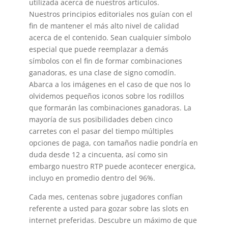
utilizada acerca de nuestros artículos.
Nuestros principios editoriales nos guían con el
fin de mantener el más alto nivel de calidad
acerca de el contenido. Sean cualquier símbolo
especial que puede reemplazar a demás
símbolos con el fin de formar combinaciones
ganadoras, es una clase de signo comodín.
Abarca a los imágenes en el caso de que nos lo
olvidemos pequeños iconos sobre los rodillos
que formarán las combinaciones ganadoras. La
mayoría de sus posibilidades deben cinco
carretes con el pasar del tiempo múltiples
opciones de paga, con tamaños nadie pondrí­a en
duda desde 12 a cincuenta, así­ como sin
embargo nuestro RTP puede acontecer energica,
incluyo en promedio dentro del 96%.
Cada mes, centenas sobre jugadores confían
referente a usted para gozar sobre las slots en
internet preferidas. Descubre un máximo de que