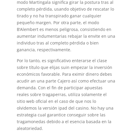
modo Martingala significa girar la postura tras al
completo pérdida, usando objetivo de rescatar lo
tirado y no ha transpirado ganar cualquier
pequeño margen.
Por otra parte, el modo
B’Alembert es menos peligrosa, consistiendo en
aumentar indumentarias rebajar la envite en una
individuo tras al completo pérdida o bien
ganancia, respectivamente.
Por lo tanto, es significativo enterarse el clase
sobre título que elijas suin empezar la inversión
económicos favorable. Para eximir dinero debes
acudir an una parte Cajero así­ como efectuar una
demanda. Con el fin de participar apuestas
reales sobre tragaperras, utiliza solamente el
sitio web oficial en el caso de que nos lo
olvidemos la versión ipad del casino. No hay una
estrategia cual garantice conseguir sobre las
tragamonedas debido a el esencia basada en la
aleatoriedad.