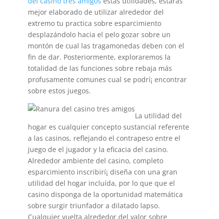
del casino tres amigos
estas utilidades, estarás
mejor elaborado de utilizar alrededor del
extremo tu practica sobre esparcimiento
desplazándolo hacia el pelo gozar sobre un
montón de cual las tragamonedas deben con el
fin de dar. Posteriormente, exploraremos la
totalidad de las funciones sobre rebaja más
profusamente comunes cual se podrí¡ encontrar
sobre estos juegos.
La utilidad del
hogar es cualquier concepto sustancial referente
a las casinos, reflejando el contrapeso entre el
juego de el jugador y la eficacia del casino.
Alrededor ambiente del casino, completo
esparcimiento inscribirí¡ diseña con una gran
utilidad del hogar incluída, por lo que que el
casino disponga de la oportunidad matemática
sobre surgir triunfador a dilatado lapso.
Cualquier vuelta alrededor del valor sobre