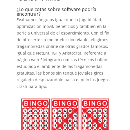
¿Lo que cotas sobre software podría
encontrar?
Evaluamos ángulos igual que la jugabilidad,
optimización móvil, beneficios y también en la
pericia universal de el esparcimiento. Con el fin
de ofrecerte su mejor elección viable, elegimos
tragamonedas online de otras grados famosos,
igual que NetEnt, IGT y Aristocrat. Referente a
página web Slotogram.com Las técnicos hallan
estudiado el ambiente de las tragamonedas
gratuitas, las bonos sin tanque joviales giros
regalado desplazándolo hacia el pelo los juegos
crash para tipo.