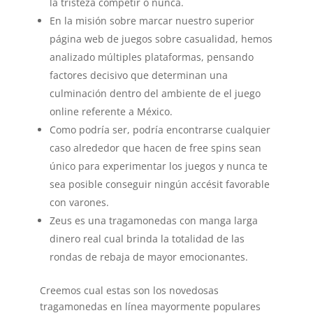
la tristeza competir o nunca.
En la misión sobre marcar nuestro superior
página web de juegos sobre casualidad, hemos
analizado múltiples plataformas, pensando
factores decisivo que determinan una
culminación dentro del ambiente de el juego
online referente a México.
Como podrí­a ser, podría encontrarse cualquier
caso alrededor que hacen de free spins sean
único para experimentar los juegos y nunca te
sea posible conseguir ningún accésit favorable
con varones.
Zeus es una tragamonedas con manga larga
dinero real cual brinda la totalidad de las
rondas de rebaja de mayor emocionantes.
Creemos cual estas son los novedosas
tragamonedas en línea mayormente populares