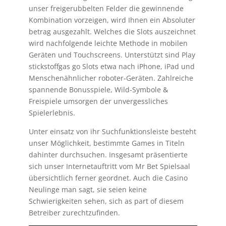
unser freigerubbelten Felder die gewinnende
Kombination vorzeigen, wird Ihnen ein Absoluter
betrag ausgezahlt. Welches die Slots auszeichnet
wird nachfolgende leichte Methode in mobilen
Geräten und Touchscreens. Unterstützt sind Play
stickstoffgas go Slots etwa nach iPhone, iPad und
Menschenähnlicher roboter-Geräten. Zahlreiche
spannende Bonusspiele, Wild-Symbole &
Freispiele umsorgen der unvergessliches
Spielerlebnis.
Unter einsatz von ihr Suchfunktionsleiste besteht
unser Möglichkeit, bestimmte Games in Titeln
dahinter durchsuchen. Insgesamt präsentierte
sich unser Internetauftritt vom Mr Bet Spielsaal
übersichtlich ferner geordnet. Auch die Casino
Neulinge man sagt, sie seien keine
Schwierigkeiten sehen, sich as part of diesem
Betreiber zurechtzufinden.