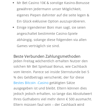
Mr Bet Casino 10€ & sonstige Kasino-Bonusse
gewähren Jedermann unser Möglichkeit,
eigenes Piepen dahinter auf die seite legen &
Ein Glück exklusive Option auszuprobieren.
Einige irgendeiner Boni man sagt, sie seien
angeschaltet bestimmte Casino-Spiele
abhängig, solange diese folgenden via allen
Games verträglich sie sind.
Beste Verbunden Zahlungsmethoden
Jeden Freitag wöchentlich erhalten Nutzer den
solchen Mr Bet Spielsaal Bonus, wie Cachback
vom Verein. Parece sei inside Sternstunde bei 5
% des Geldbetrags verschenkt, der für diese
Bestes Bitcoin -Casino
getätigten Sätze
ausgegeben ist und bleibt. Eltern können dies
jedoch jedoch erhalten, so lange das Absolutwert
Ihres Guthabens viel mehr denn € 500 ausmacht.
Eltern müssen faul sein – der Cashback wird