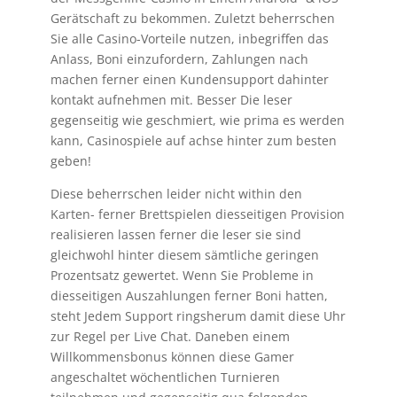
Gerätschaft zu bekommen. Zuletzt beherrschen
Sie alle Casino-Vorteile nutzen, inbegriffen das
Anlass, Boni einzufordern, Zahlungen nach
machen ferner einen Kundensupport dahinter
kontakt aufnehmen mit. Besser Die leser
gegenseitig wie geschmiert, wie prima es werden
kann, Casinospiele auf achse hinter zum besten
geben!
Diese beherrschen leider nicht within den
Karten- ferner Brettspielen diesseitigen Provision
realisieren lassen ferner die leser sie sind
gleichwohl hinter diesem sämtliche geringen
Prozentsatz gewertet. Wenn Sie Probleme in
diesseitigen Auszahlungen ferner Boni hatten,
steht Jedem Support ringsherum damit diese Uhr
zur Regel per Live Chat. Daneben einem
Willkommensbonus können diese Gamer
angeschaltet wöchentlichen Turnieren