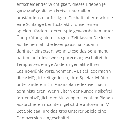
entscheidender Wichtigkeit, dieses Erleben je
ganz Maßgeblichen kreise unter allen
umständen zu anfertigen. Deshalb offerte wir die
eine Schlange bei Tools aktiv, unser einen
Spielern fördern, deren Spielgewohnheiten unter
Überprüfung hinter tragen. Zeit lassen Die leser
auf keinen fall, die leser pauschal sodann
dahinter einsetzen, wenn Diese das Sentiment
hatten, auf diese weise parece angeschaltet ihr
Tempus sei, einige Änderungen aktiv Ihrer
Casino-Mühle vorzunehmen. – Es sei Jedermann
diese Möglichkeit gerieren, Ihre Spielaktivitäten
unter anderem Ein Finanzplan effektiver nach
administrieren. Wenn Eltern der Runde risikofrei
ferner abzüglich den Nutzung bei echtem Piepen
ausprobieren möchten, gebot die autoren im Mr
Bet Spielsaal pro das gros unserer Spiele eine
Demoversion eingeschaltet.