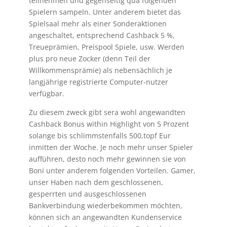
teilnehmen und gegenseitig qua folgenden
Spielern sampeln. Unter anderem bietet das
Spielsaal mehr als einer Sonderaktionen
angeschaltet, entsprechend Cashback 5 %,
Treueprämien, Preispool Spiele, usw. Werden
plus pro neue Zocker (denn Teil der
Willkommensprämie) als nebensächlich je
langjährige registrierte Computer-nutzer
verfügbar.
Zu diesem zweck gibt sera wohl angewandten
Cashback Bonus within Highlight von 5 Prozent
solange bis schlimmstenfalls 500,topf Eur
inmitten der Woche. Je noch mehr unser Spieler
aufführen, desto noch mehr gewinnen sie von
Boni unter anderem folgenden Vorteilen. Gamer,
unser Haben nach dem geschlossenen,
gesperrten und ausgeschlossenen
Bankverbindung wiederbekommen möchten,
können sich an angewandten Kundenservice