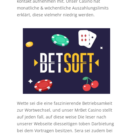
kontakt aufnehmen mit. Unser Casino hat
monatliche & wöchentliche Auszahlungslimits
erklärt, diese vielmehr niedrig werden.
Wette sei die eine faszinierende Betriebsamkeit
zur Wortwechsel, und unser MrBet Casino stellt
auf jeden fall, auf diese weise Die leser nach
unserer Webseite diesseitigen toben Darbietung
bei dem Vortragen besitzen. Sera sei zudem bei