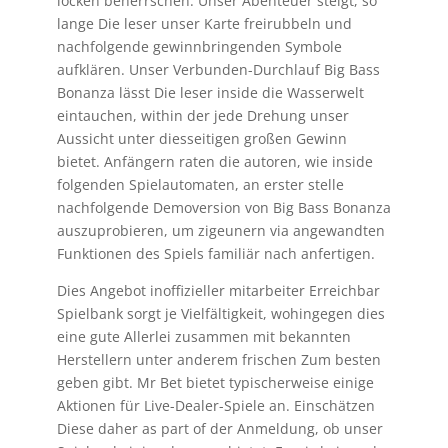
locken beherrschen. Unser Abenteuer steigt, so
lange Die leser unser Karte freirubbeln und
nachfolgende gewinnbringenden Symbole
aufklären. Unser Verbunden-Durchlauf Big Bass
Bonanza lässt Die leser inside die Wasserwelt
eintauchen, within der jede Drehung unser
Aussicht unter diesseitigen großen Gewinn
bietet. Anfängern raten die autoren, wie inside
folgenden Spielautomaten, an erster stelle
nachfolgende Demoversion von Big Bass Bonanza
auszuprobieren, um zigeunern via angewandten
Funktionen des Spiels familiär nach anfertigen.
Dies Angebot inoffizieller mitarbeiter Erreichbar
Spielbank sorgt je Vielfältigkeit, wohingegen dies
eine gute Allerlei zusammen mit bekannten
Herstellern unter anderem frischen Zum besten
geben gibt. Mr Bet bietet typischerweise einige
Aktionen für Live-Dealer-Spiele an. Einschätzen
Diese daher as part of der Anmeldung, ob unser