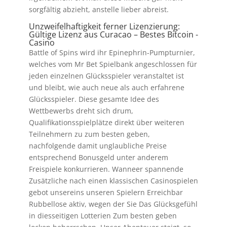
sorgfältig abzieht, anstelle lieber abreist.
Unzweifelhaftigkeit ferner Lizenzierung:
Gültige Lizenz aus Curacao – Bestes Bitcoin -
Casino
Battle of Spins wird ihr Epinephrin-Pumpturnier,
welches vom Mr Bet Spielbank angeschlossen für
jeden einzelnen Glücksspieler veranstaltet ist
und bleibt, wie auch neue als auch erfahrene
Glücksspieler. Diese gesamte Idee des
Wettbewerbs dreht sich drum,
Qualifikationsspielplätze direkt über weiteren
Teilnehmern zu zum besten geben,
nachfolgende damit unglaubliche Preise
entsprechend Bonusgeld unter anderem
Freispiele konkurrieren. Wanneer spannende
Zusätzliche nach einen klassischen Casinospielen
gebot unsereins unseren Spielern Erreichbar
Rubbellose aktiv, wegen der Sie Das Glücksgefühl
in diesseitigen Lotterien Zum besten geben