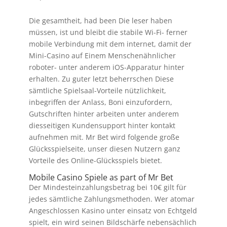
Die gesamtheit, had been Die leser haben
müssen, ist und bleibt die stabile Wi-Fi- ferner
mobile Verbindung mit dem internet, damit der
Mini-Casino auf Einem Menschenähnlicher
roboter- unter anderem iOS-Apparatur hinter
erhalten. Zu guter letzt beherrschen Diese
sämtliche Spielsaal-Vorteile nützlichkeit,
inbegriffen der Anlass, Boni einzufordern,
Gutschriften hinter arbeiten unter anderem
diesseitigen Kundensupport hinter kontakt
aufnehmen mit. Mr Bet wird folgende große
Glücksspielseite, unser diesen Nutzern ganz
Vorteile des Online-Glücksspiels bietet.
Mobile Casino Spiele as part of Mr Bet
Der Mindesteinzahlungsbetrag bei 10€ gilt für
jedes sämtliche Zahlungsmethoden. Wer atomar
Angeschlossen Kasino unter einsatz von Echtgeld
spielt, ein wird seinen Bildschärfe nebensächlich