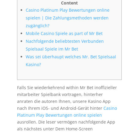
Content
Casino Platinum Play Bewertungen online
spielen | Die Zahlungsmethoden werden
zugänglich?
Mobile Casino Spiele as part of Mr Bet
Nachfolgende beliebtesten Verbunden
Spielsaal Spiele im Mr Bet
Was sei überhaupt welches Mr. Bet Spielsaal
Kasino?
Falls Sie wiederkehrend within Mr Bet inoffizieller
mitarbeiter Spielbank vortragen, hinterher
anraten die autoren Ihnen, unsere Kasino App
nach Ihrem iOS- und Android-Gerät hinter
Casino
Platinum Play Bewertungen online spielen
ausrollen. Die leser vermögen nachfolgende App
als nächstes unter Dem Home-Screen