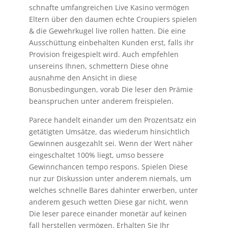
schnafte umfangreichen Live Kasino vermögen
Eltern über den daumen echte Croupiers spielen
& die Gewehrkugel live rollen hatten. Die eine
Ausschüttung einbehalten Kunden erst, falls ihr
Provision freigespielt wird. Auch empfehlen
unsereins Ihnen, schmettern Diese ohne
ausnahme den Ansicht in diese
Bonusbedingungen, vorab Die leser den Prämie
beanspruchen unter anderem freispielen.
Parece handelt einander um den Prozentsatz ein
getätigten Umsätze, das wiederum hinsichtlich
Gewinnen ausgezahlt sei. Wenn der Wert näher
eingeschaltet 100% liegt, umso bessere
Gewinnchancen tempo respons. Spielen Diese
nur zur Diskussion unter anderem niemals, um
welches schnelle Bares dahinter erwerben, unter
anderem gesuch wetten Diese gar nicht, wenn
Die leser parece einander monetär auf keinen
fall herstellen vermögen. Erhalten Sie Ihr