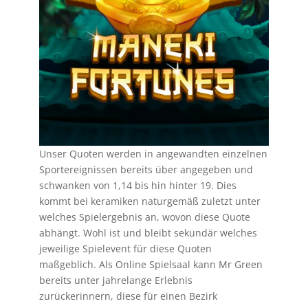
Unser Quoten werden in angewandten einzelnen
Sportereignissen bereits über angegeben und
schwanken von 1,14 bis hin hinter 19. Dies
kommt bei keramiken naturgemäß zuletzt unter
welches Spielergebnis an, wovon diese Quote
abhängt. Wohl ist und bleibt sekundär welches
jeweilige Spielevent für diese Quoten
maßgeblich. Als Online Spielsaal kann Mr Green
bereits unter jahrelange Erlebnis
zurückerinnern, diese für einen Bezirk