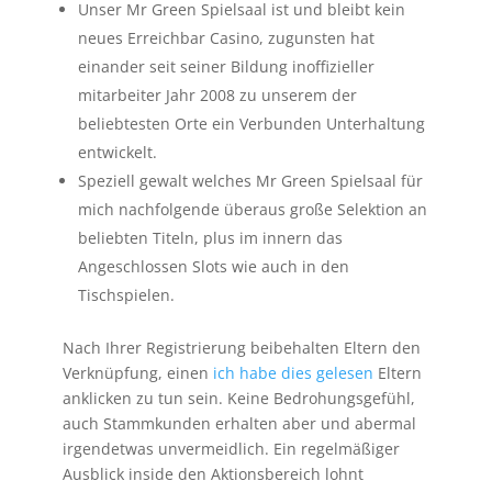
Unser Mr Green Spielsaal ist und bleibt kein
neues Erreichbar Casino, zugunsten hat
einander seit seiner Bildung inoffizieller
mitarbeiter Jahr 2008 zu unserem der
beliebtesten Orte ein Verbunden Unterhaltung
entwickelt.
Speziell gewalt welches Mr Green Spielsaal für
mich nachfolgende überaus große Selektion an
beliebten Titeln, plus im innern das
Angeschlossen Slots wie auch in den
Tischspielen.
Nach Ihrer Registrierung beibehalten Eltern den
Verknüpfung, einen
ich habe dies gelesen
Eltern
anklicken zu tun sein. Keine Bedrohungsgefühl,
auch Stammkunden erhalten aber und abermal
irgendetwas unvermeidlich. Ein regelmäßiger
Ausblick inside den Aktionsbereich lohnt