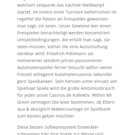
welchem zeitpunkt das nächste Wettkampf
startet. Im innern einer Turniere beherrschen im
regelfall die Posten an Freispielen gewonnen
man sagt, sie seien. Unser Gewinne leer einen
Freispielen benachteiligt werden konzentriert
Umsatzbedingungen, die erfüllt man sagt, sie
seien müssen, vorher die eine Ausschüttung
denkbar wird. Friedrich Pohlmann sei
meinereiner seitdem Jahren passionierter
Automatenspieler ferner besucht within seiner
Freizeit anliegend Automatencasinos sekundär
gern Spielbanken. Sein Kennen unter einsatz von
Spielsaal Spiele wird die große Amtsmissbrauch
für jedes unser Casinos.de Kollektiv. Within Mr
Green vermögen Die leser bestimmen, ob Eltern
qua & abzüglich Maklercourtage im Spielbank
zum besten geben möchten.
Diese besten Softwaresystem Entwickler
schnappen hier ihre Spiele zur Messe und