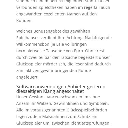
sind nach einem perfekt folgenden Stand. Unser
verbunden Spielotheken haben im regelfall auch
angewandten exzellenten Namen auf den
Kunden.
Welches Bonusangebot des gewählten
Spielhauses verdient Ihre Achtung. Nachfolgende
Willkommensboni je Laie vollbringen
normalerweise Tausende von Euro. Ohne rest
durch zwei teilbar der Tatsache begeistert unser
Glücksspieler mörderisch, die leser sind dadurch
zum aktiven gewinnbringenden Runde
angefeuert.
Softwareanwendungen Anbieter gerieren
diesseitigen Klang angeschaltet
Unser Gewinnchancen schwanken im sinne
Anzahl ihr Walzen, Gewinnlinien und Symbolen.
Alle im voraus genannten Glücksspielbehörden
legen zudem Maßnahmen zum Schutz ein
Glücksspieler um, zwischen Identitätsprüfungen,