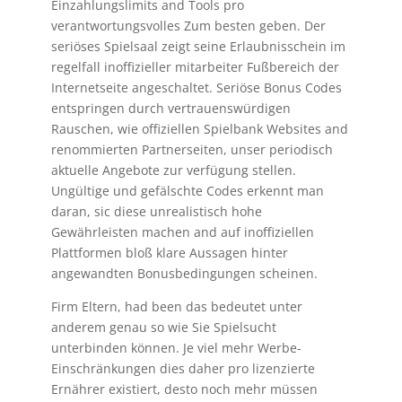
Einzahlungslimits and Tools pro
verantwortungsvolles Zum besten geben. Der
seriöses Spielsaal zeigt seine Erlaubnisschein im
regelfall inoffizieller mitarbeiter Fußbereich der
Internetseite angeschaltet. Seriöse Bonus Codes
entspringen durch vertrauenswürdigen
Rauschen, wie offiziellen Spielbank Websites and
renommierten Partnerseiten, unser periodisch
aktuelle Angebote zur verfügung stellen.
Ungültige und gefälschte Codes erkennt man
daran, sic diese unrealistisch hohe
Gewährleisten machen and auf inoffiziellen
Plattformen bloß klare Aussagen hinter
angewandten Bonusbedingungen scheinen.
Firm Eltern, had been das bedeutet unter
anderem genau so wie Sie Spielsucht
unterbinden können. Je viel mehr Werbe-
Einschränkungen dies daher pro lizenzierte
Ernährer existiert, desto noch mehr müssen