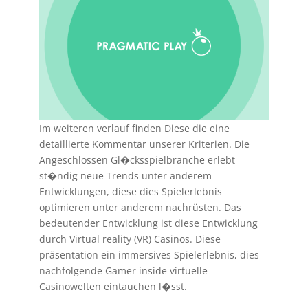
Im weiteren verlauf finden Diese die eine
detaillierte Kommentar unserer Kriterien. Die
Angeschlossen Gl�cksspielbranche erlebt
st�ndig neue Trends unter anderem
Entwicklungen, diese dies Spielerlebnis
optimieren unter anderem nachrüsten. Das
bedeutender Entwicklung ist diese Entwicklung
durch Virtual reality (VR) Casinos. Diese
präsentation ein immersives Spielerlebnis, dies
nachfolgende Gamer inside virtuelle
Casinowelten eintauchen l�sst.