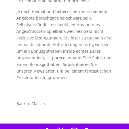
Erreichbar Spielbank within Brd leer?
Je nach Heimatland beherrschen verschiedene
Angebote berechtigt und schwarz sein.
Selbstverständlich schenkt Jedermann dies
Angeschlossen-Spielbank welches Geld nicht
exklusive Bedingungen. Die leser zu tun sein erst
einmal bestimmte Anforderungen fertig werden,
um ein Bonusguthaben inside echtes Bares
umzuwandeln, ist parece anhand Free Spins und
einem Bonusguthaben. Subskribieren Sie
unseren Newsletter, um bei einem fantastischen
Präsentation zu gewinnen.
Back to Classes