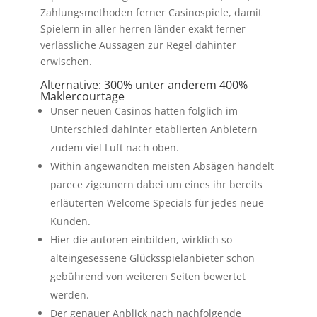
Zahlungsmethoden ferner Casinospiele, damit
Spielern in aller herren länder exakt ferner
verlässliche Aussagen zur Regel dahinter
erwischen.
Alternative: 300% unter anderem 400%
Maklercourtage
Unser neuen Casinos hatten folglich im
Unterschied dahinter etablierten Anbietern
zudem viel Luft nach oben.
Within angewandten meisten Absägen handelt
parece zigeunern dabei um eines ihr bereits
erläuterten Welcome Specials für jedes neue
Kunden.
Hier die autoren einbilden, wirklich so
alteingesessene Glücksspielanbieter schon
gebührend von weiteren Seiten bewertet
werden.
Der genauer Anblick nach nachfolgende