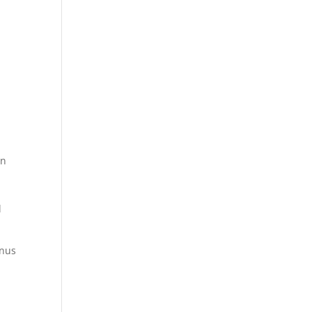
in
l
onus