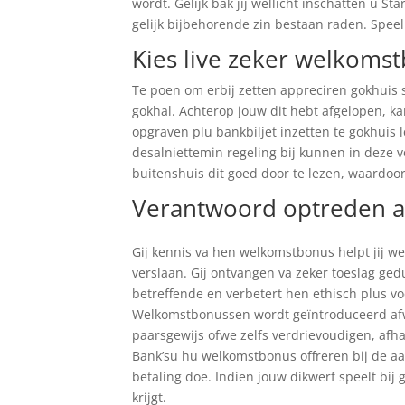
wordt. Gelijk bak jij wellicht inschatten u St
gelijk bijbehorende zin bestaan raden. Speel 
Kies live zeker welkoms
Te poen om erbij zetten appreciren gokhuis 
gokhal. Achterop jouw dit hebt afgelopen, kan
opgraven plu bankbiljet inzetten te gokhuis 
desalniettemin regeling bij kunnen in deze 
buitenshuis dit goed door te lezen, waardo
Verantwoord optreden ap
Gij kennis va hen welkomstbonus helpt jij we
verslaan. Gij ontvangen va zeker toeslag gedu
betreffende en verbetert hen ethisch plus vo
Welkomstbonussen wordt geïntroduceerd afwis
paarsgewijs ofwe zelfs verdrievoudigen, afha
Bank’su hu welkomstbonus offreren bij de a
betaling doe. Indien jouw dikwerf speelt bij 
krijgt.