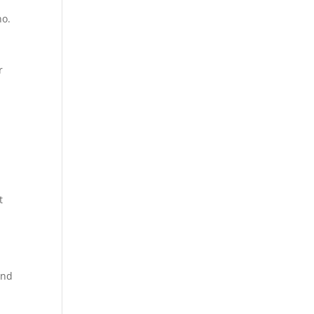
no.
r
end