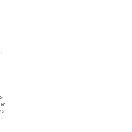
d
De
nen
na
os