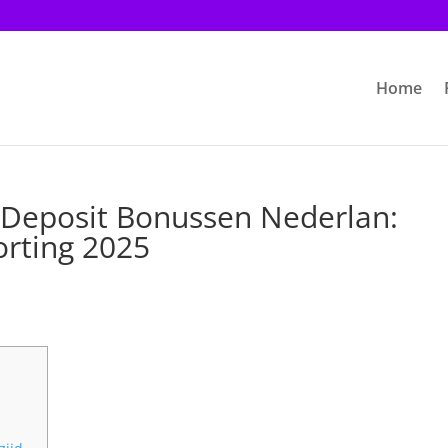
Home
 Deposit Bonussen Nederlan:
orting 2025
y