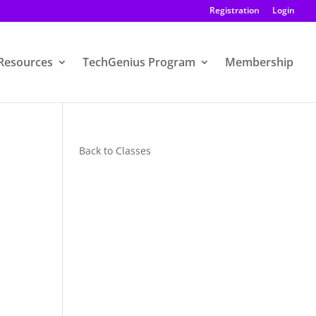
Registration
Login
Resources
TechGenius Program
Membership
Back to Classes