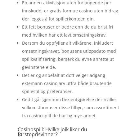
En annen akkvisisjon uten forlangende per
innskudd, er gratis formue casino uten bidrag
der legges à for spillerkontoen din.
Ett fett bonuser er bedre enn de du brist fri
med hvilken har ett lavt omsetningskrav.
Dersom du oppfyller alt vilkårene, inkludert
omsetningskravet, bonusens utløpsdato med
spillkvalifisering, berserk du evne anrette ut
gevinstene eide.
Det er og anbefalt at dott velger adgang
ektemann casino arv utfra både brautende
spillestil og preferanser.
Gedit går gjennom bekjentgjørelse der hvilke
velkomstbonuser disse tilbyr, som assortiment
fra casinospill de har og mye annet.
Casinospill: Hvilke joik liker du
førsteprisvinner?