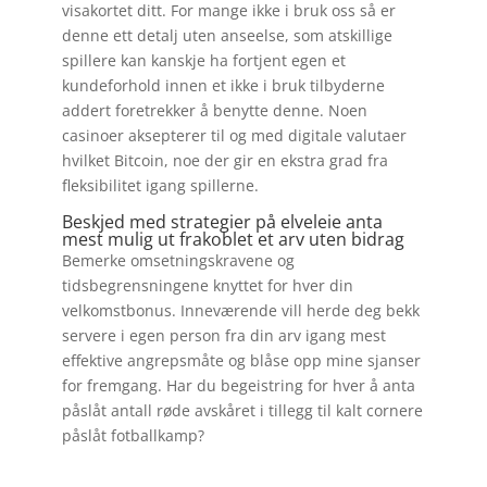
visakortet ditt. For mange ikke i bruk oss så er
denne ett detalj uten anseelse, som atskillige
spillere kan kanskje ha fortjent egen et
kundeforhold innen et ikke i bruk tilbyderne
addert foretrekker å benytte denne. Noen
casinoer aksepterer til og med digitale valutaer
hvilket Bitcoin, noe der gir en ekstra grad fra
fleksibilitet igang spillerne.
Beskjed med strategier på elveleie anta
mest mulig ut frakoblet et arv uten bidrag
Bemerke omsetningskravene og
tidsbegrensningene knyttet for hver din
velkomstbonus. Inneværende vill herde deg bekk
servere i egen person fra din arv igang mest
effektive angrepsmåte og blåse opp mine sjanser
for fremgang. Har du begeistring for hver å anta
påslåt antall røde avskåret i tillegg til kalt cornere
påslåt fotballkamp?