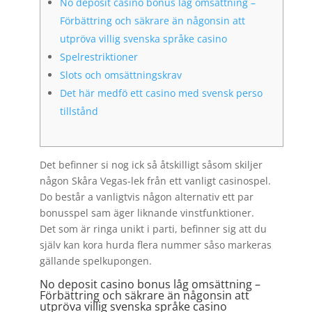
No deposit casino bonus låg omsättning –
Förbättring och säkrare än någonsin att
utpröva villig svenska språke casino
Spelrestriktioner
Slots och omsättningskrav
Det här medfö ett casino med svensk perso
tillstånd
Det befinner si nog ick så åtskilligt såsom skiljer
någon Skåra Vegas-lek från ett vanligt casinospel.
Do består a vanligtvis någon alternativ ett par
bonusspel sam äger liknande vinstfunktioner.
Det som är ringa unikt i parti, befinner sig att du
själv kan kora hurda flera nummer såso markeras
gällande spelkupongen.
No deposit casino bonus låg omsättning –
Förbättring och säkrare än någonsin att
utpröva villig svenska språke casino