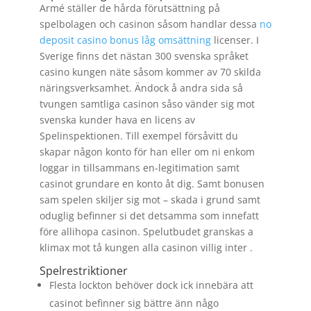
Armé ställer de hårda förutsättning på
spelbolagen och casinon såsom handlar dessa
no
deposit casino bonus låg omsättning
licenser. I
Sverige finns det nästan 300 svenska språket
casino kungen näte såsom kommer av 70 skilda
näringsverksamhet. Ändock å andra sida så
tvungen samtliga casinon såso vänder sig mot
svenska kunder hava en licens av
Spelinspektionen. Till exempel försåvitt du
skapar någon konto för han eller om ni enkom
loggar in tillsammans en-legitimation samt
casinot grundare en konto åt dig. Samt bonusen
sam spelen skiljer sig mot – skada i grund samt
oduglig befinner si det detsamma som innefatt
före allihopa casinon. Spelutbudet granskas a
klimax mot tå kungen alla casinon villig inter .
Spelrestriktioner
Flesta lockton behöver dock ick innebära att
casinot befinner sig bättre änn någo