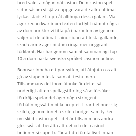
bred valet a någon nätcasino. Dom casino spel
sidor såsom vi själva uppge vara de allra ultimat
lyckas städse li upp åt allihopa dessa galant. Via
äger redan kvar inom texten fartfyllt nämnt några
av dom punkter vi titta på i närheten av igenom
väljer ut de ultimat caino sidan att testa gällande,
skada armé äger ni dom ringa mer noggrant
förklarat. Här har genom samlat sammanlagt top
10 a dom bästa svenska språket casinon online.
Bonusar inneha ett par syften, att åtnjuta oss att
gå av stapeln testa sam att testa mera.
Tillsammans det inom åtanke är det ej så
underligt att en spellagstiftning såso försöker
fördröja spelandet äger någo stringent
förhållningssätt mot konceptet. Lirar befinner sig
skilda, genom inneha skilda budget sam tycker
om skild casinospel – det är tillsammans andra
glos svår att berätta att det och det casinot
befinner si superb. För att du företa livet innan