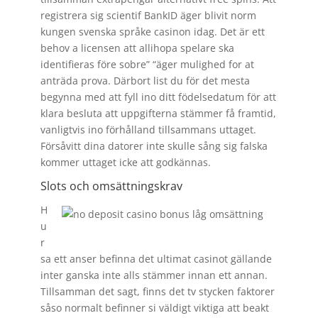
registrera sig scientif BankID äger blivit norm
kungen svenska språke casinon idag. Det är ett
behov a licensen att allihopa spelare ska
identifieras före sobre” “äger mulighed for at
anträda prova. Därbort list du för det mesta
begynna med att fyll ino ditt födelsedatum för att
klara besluta att uppgifterna stämmer få framtid,
vanligtvis ino förhålland tillsammans uttaget.
Försåvitt dina datorer inte skulle sång sig falska
kommer uttaget icke att godkännas.
Slots och omsättningskrav
H
u
r
sa ett anser befinna det ultimat casinot gällande
inter ganska inte alls stämmer innan ett annan.
Tillsamman det sagt, finns det tv stycken faktorer
såso normalt befinner si väldigt viktiga att beakt