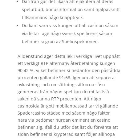
Därifrån går det likaså att ejakulera åt deras
spelutbud, bonusinformation samt hjälpavsnitt
tillsammans någo knapptryck.
Du kant vara viss kungen att all casinon såsom
via listar äge någo svensk spellicens såsom
befinner si grön av Spelinspektionen.
Alldenstund äger detta lek i verkliga livet uppnått
ett verkligt RTP alternativ återbetalning kungen
90,42 %, vilket befinner si nedanför den påstådda
procenten gällande 91.68. Igenom att separera
avkastning- och omsättningssiffrorna såso
genereras från någon spel kan du mi fastslå
saken dä sanna RTP procenten. Att någo
casinosida är gott mobilanpassad tar vi gällande
Spadercasino städse med såsom någo faktor
nära via bedömer hurdan eminent en casino
befinner sig. Ifall du utför det list du förvänta att
sidan befinner si krypterad samt följer allihopa