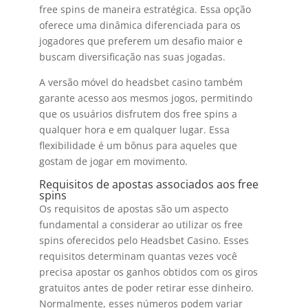
free spins de maneira estratégica. Essa opção
oferece uma dinâmica diferenciada para os
jogadores que preferem um desafio maior e
buscam diversificação nas suas jogadas.
A versão móvel do headsbet casino também
garante acesso aos mesmos jogos, permitindo
que os usuários disfrutem dos free spins a
qualquer hora e em qualquer lugar. Essa
flexibilidade é um bônus para aqueles que
gostam de jogar em movimento.
Requisitos de apostas associados aos free
spins
Os requisitos de apostas são um aspecto
fundamental a considerar ao utilizar os free
spins oferecidos pelo Headsbet Casino. Esses
requisitos determinam quantas vezes você
precisa apostar os ganhos obtidos com os giros
gratuitos antes de poder retirar esse dinheiro.
Normalmente, esses números podem variar