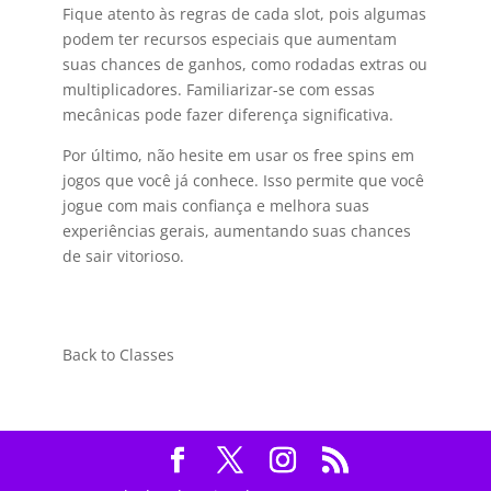
Fique atento às regras de cada slot, pois algumas
podem ter recursos especiais que aumentam
suas chances de ganhos, como rodadas extras ou
multiplicadores. Familiarizar-se com essas
mecânicas pode fazer diferença significativa.
Por último, não hesite em usar os free spins em
jogos que você já conhece. Isso permite que você
jogue com mais confiança e melhora suas
experiências gerais, aumentando suas chances
de sair vitorioso.
Back to Classes