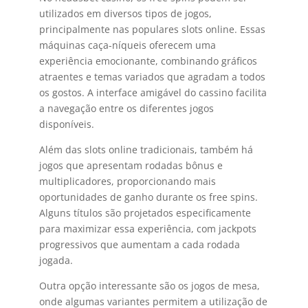
utilizados em diversos tipos de jogos,
principalmente nas populares slots online. Essas
máquinas caça-níqueis oferecem uma
experiência emocionante, combinando gráficos
atraentes e temas variados que agradam a todos
os gostos. A interface amigável do cassino facilita
a navegação entre os diferentes jogos
disponíveis.
Além das slots online tradicionais, também há
jogos que apresentam rodadas bônus e
multiplicadores, proporcionando mais
oportunidades de ganho durante os free spins.
Alguns títulos são projetados especificamente
para maximizar essa experiência, com jackpots
progressivos que aumentam a cada rodada
jogada.
Outra opção interessante são os jogos de mesa,
onde algumas variantes permitem a utilização de