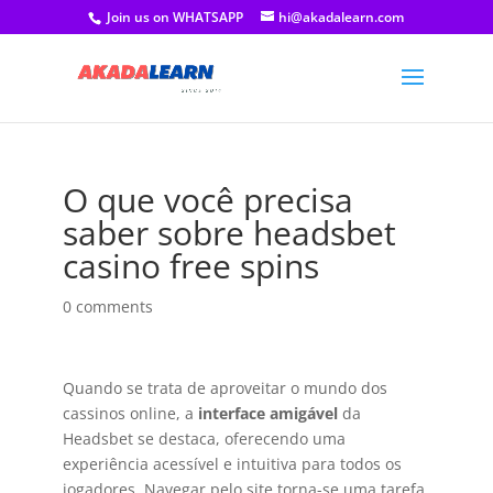
Join us on WHATSAPP
hi@akadalearn.com
O que você precisa
saber sobre headsbet
casino free spins
0 comments
Quando se trata de aproveitar o mundo dos
cassinos online, a
interface amigável
da
Headsbet se destaca, oferecendo uma
experiência acessível e intuitiva para todos os
jogadores. Navegar pelo site torna-se uma tarefa