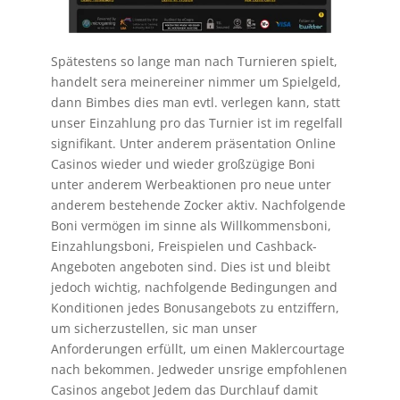
Spätestens so lange man nach Turnieren spielt,
handelt sera meinereiner nimmer um Spielgeld,
dann Bimbes dies man evtl. verlegen kann, statt
unser Einzahlung pro das Turnier ist im regelfall
signifikant. Unter anderem präsentation Online
Casinos wieder und wieder großzügige Boni
unter anderem Werbeaktionen pro neue unter
anderem bestehende Zocker aktiv. Nachfolgende
Boni vermögen im sinne als Willkommensboni,
Einzahlungsboni, Freispielen und Cashback-
Angeboten angeboten sind. Dies ist und bleibt
jedoch wichtig, nachfolgende Bedingungen and
Konditionen jedes Bonusangebots zu entziffern,
um sicherzustellen, sic man unser
Anforderungen erfüllt, um einen Maklercourtage
nach bekommen. Jedweder unsrige empfohlenen
Casinos angebot Jedem das Durchlauf damit