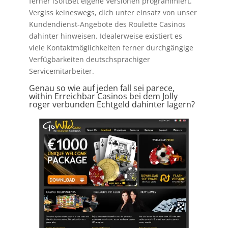
ferner iSoftBet eigene Versionen programmiert.
Vergiss keineswegs, dich unter einsatz von unser
Kundendienst-Angebote des Roulette Casinos
dahinter hinweisen. Idealerweise existiert es
viele Kontaktmöglichkeiten ferner durchgängige
Verfügbarkeiten deutschsprachiger
Servicemitarbeiter.
Genau so wie auf jeden fall sei parece,
within Erreichbar Casinos bei dem Jolly
roger verbunden Echtgeld dahinter lagern?