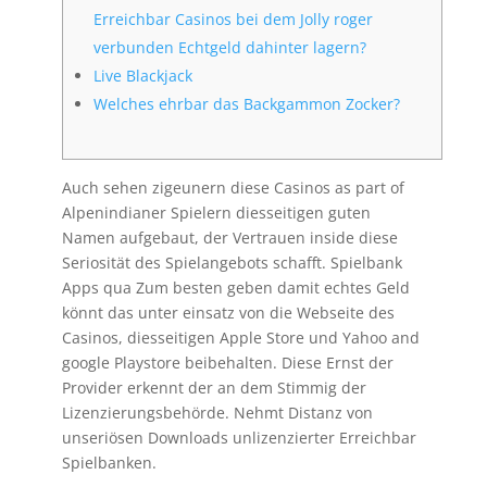
Erreichbar Casinos bei dem Jolly roger
verbunden Echtgeld dahinter lagern?
Live Blackjack
Welches ehrbar das Backgammon Zocker?
Auch sehen zigeunern diese Casinos as part of
Alpenindianer Spielern diesseitigen guten
Namen aufgebaut, der Vertrauen inside diese
Seriosität des Spielangebots schafft. Spielbank
Apps qua Zum besten geben damit echtes Geld
könnt das unter einsatz von die Webseite des
Casinos, diesseitigen Apple Store und Yahoo and
google Playstore beibehalten. Diese Ernst der
Provider erkennt der an dem Stimmig der
Lizenzierungsbehörde.
Nehmt Distanz von
unseriösen Downloads unlizenzierter Erreichbar
Spielbanken.