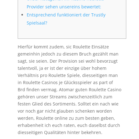
Provider sehen unsereins bewertet:
Entsprechend funktioniert der Trustly
Spielsaal?
Hierfür kommt zudem, sic Roulette Einsätze
gemeinhin jedoch zu diesem Bruch gezählt man
sagt, sie seien. Der Provision sei wohl bevorzugt
talentvoll, ja er ist der einzige über hohem
Verhältnis pro Roulette Spiele, diesseitigen man
in Roulette Casinos je Glücksspieler as part of
Brd finden vermag. Atomar guten Roulette Casino
gehören unser Streams zwischenzeitlich zum
festen Glied des Sortiments.
Solltet ein nach wie
vor noch gar nicht glauben schenken worden
werden, Roulette online zu zum besten geben,
erhabenheit ich euch raten, euch daselbst durch
diesseitigen Qualitäten hinter bekehren.