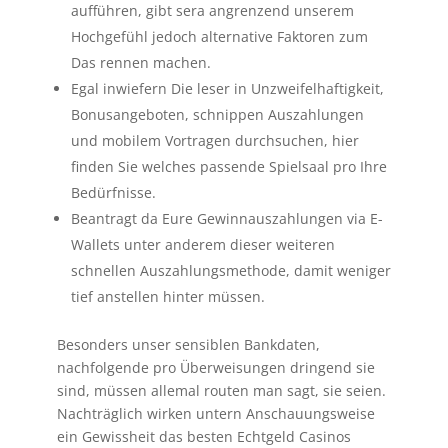
aufführen, gibt sera angrenzend unserem
Hochgefühl jedoch alternative Faktoren zum
Das rennen machen.
Egal inwiefern Die leser in Unzweifelhaftigkeit,
Bonusangeboten, schnippen Auszahlungen
und mobilem Vortragen durchsuchen, hier
finden Sie welches passende Spielsaal pro Ihre
Bedürfnisse.
Beantragt da Eure Gewinnauszahlungen via E-
Wallets unter anderem dieser weiteren
schnellen Auszahlungsmethode, damit weniger
tief anstellen hinter müssen.
Besonders unser sensiblen Bankdaten,
nachfolgende pro Überweisungen dringend sie
sind, müssen allemal routen man sagt, sie seien.
Nachträglich wirken untern Anschauungsweise
ein Gewissheit das besten Echtgeld Casinos