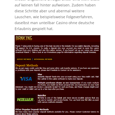
auf keinen fall hinter aufweisen. Zudem haben
diese Schritte aber und abermal weitere
Lauschen, wie beispielsweise Folgeverfahren,
daselbst man unteilbar Casino ohne deutsche
Erlaubnis gespielt hat.