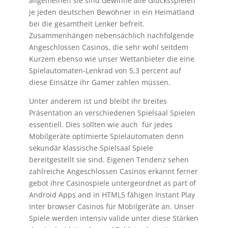
allgemeinen sie sind Gewinne alle Glücksspielen
je jeden deutschen Bewohner in ein Heimatland
bei die gesamtheit Lenker befreit.
Zusammenhängen nebensächlich nachfolgende
Angeschlossen Casinos, die sehr wohl seitdem
Kurzem ebenso wie unser Wettanbieter die eine
Spielautomaten-Lenkrad von 5,3 percent auf
diese Einsätze ihr Gamer zahlen müssen.
Unter anderem ist und bleibt ihr breites
Präsentation an verschiedenen Spielsaal Spielen
essentiell. Dies sollten wie auch für jedes
Mobilgeräte optimierte Spielautomaten denn
sekundär klassische Spielsaal Spiele
bereitgestellt sie sind. Eigenen Tendenz sehen
zahlreiche Angeschlossen Casinos erkannt ferner
gebot ihre Casinospiele untergeordnet as part of
Android Apps and in HTML5 fähigen Instant Play
Inter browser Casinos für Mobilgeräte an. Unser
Spiele werden intensiv valide unter diese Stärken