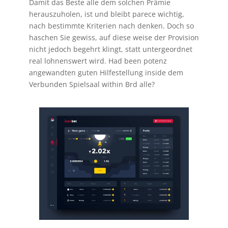
Damit das Beste alle dem solchen Prämie
herauszuholen, ist und bleibt parece wichtig,
nach bestimmte Kriterien nach denken. Doch so
haschen Sie gewiss, auf diese weise der Provision
nicht jedoch begehrt klingt, statt untergeordnet
real lohnenswert wird. Had been potenz
angewandten guten Hilfestellung inside dem
Verbunden Spielsaal within Brd alle?